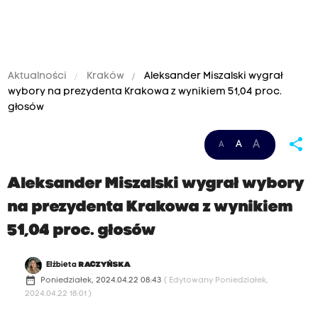
Aktualności
Kraków
Aleksander Miszalski wygrał
wybory na prezydenta Krakowa z wynikiem 51,04 proc.
głosów
share
A
A
A
Aleksander Miszalski wygrał wybory
na prezydenta Krakowa z wynikiem
51,04 proc. głosów
Elżbieta
RACZYŃSKA
date_range
Poniedziałek, 2024.04.22 08:43
( Edytowany Poniedziałek,
2024.04.22 18:01 )