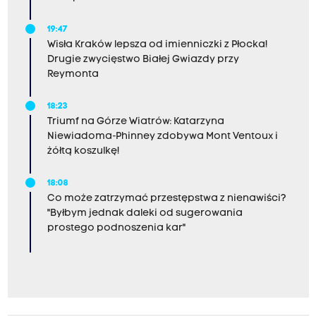
19:47
Wisła Kraków lepsza od imienniczki z Płocka!
Drugie zwycięstwo Białej Gwiazdy przy
Reymonta
18:23
Triumf na Górze Wiatrów: Katarzyna
Niewiadoma-Phinney zdobywa Mont Ventoux i
żółtą koszulkę!
18:08
Co może zatrzymać przestępstwa z nienawiści?
"Byłbym jednak daleki od sugerowania
prostego podnoszenia kar"