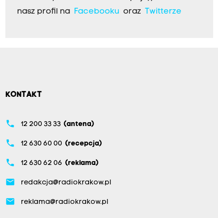
nasz profil na
Facebooku
oraz
Twitterze
KONTAKT
phone
12 200 33 33
(antena)
phone
12 630 60 00
(recepcja)
phone
12 630 62 06
(reklama)
email
redakcja@radiokrakow.pl
email
reklama@radiokrakow.pl