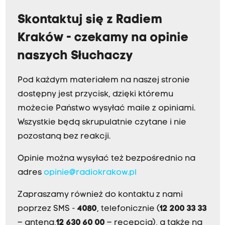
Skontaktuj się z Radiem
Kraków - czekamy na opinie
naszych Słuchaczy
Pod każdym materiałem na naszej stronie
dostępny jest przycisk, dzięki któremu
możecie Państwo wysyłać maile z opiniami.
Wszystkie będą skrupulatnie czytane i nie
pozostaną bez reakcji.
Opinie można wysyłać też bezpośrednio na
adres
opinie@radiokrakow.pl
Zapraszamy również do kontaktu z nami
poprzez SMS -
4080
, telefonicznie (
12 200 33 33
– antena,
12 630 60 00
– recepcja), a także na