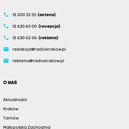
phone
12 200 33 33
(antena)
phone
12 630 60 00
(recepcja)
phone
12 630 62 06
(reklama)
email
redakcja@radiokrakow.pl
email
reklama@radiokrakow.pl
O NAS
Aktualności
Kraków
Tarnów
Małopolska Zachodnia