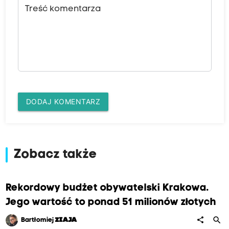
Treść komentarza
DODAJ KOMENTARZ
Zobacz także
Rekordowy budżet obywatelski Krakowa.
Jego wartość to ponad 51 milionów złotych
search
share
Bartłomiej
ZIAJA