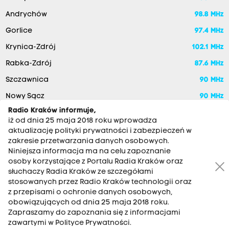
Andrychów
98.8 MHz
Gorlice
97.4 MHz
Krynica-Zdrój
102.1 MHz
Rabka-Zdrój
87.6 MHz
Szczawnica
90 MHz
Nowy Sącz
90 MHz
Radio Kraków informuje,
iż od dnia 25 maja 2018 roku wprowadza
aktualizację polityki prywatności i zabezpieczeń w
zakresie przetwarzania danych osobowych.
Niniejsza informacja ma na celu zapoznanie
osoby korzystające z Portalu Radia Kraków oraz
słuchaczy Radia Kraków ze szczegółami
stosowanych przez Radio Kraków technologii oraz
RADIO KRAKÓW SA. Aleja Juliusza Słowackiego 22, 30-007
z przepisami o ochronie danych osobowych,
Kraków
obowiązujących od dnia 25 maja 2018 roku.
Zapraszamy do zapoznania się z informacjami
Antena: 12 200 33 33
zawartymi w Polityce Prywatności.