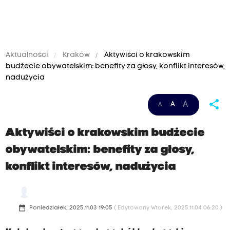
Aktualności
Kraków
Aktywiści o krakowskim
budżecie obywatelskim: benefity za głosy, konflikt interesów,
nadużycia
share
A
A
A
Aktywiści o krakowskim budżecie
obywatelskim: benefity za głosy,
konflikt interesów, nadużycia
date_range
Poniedziałek, 2025.11.03 19:05
( Edytowany Wtorek, 2025.11.04 06:20 )