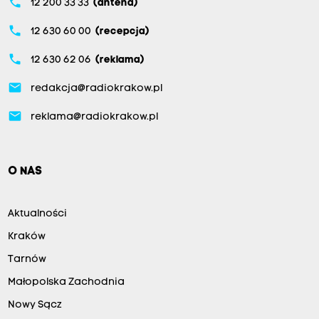
phone
12 200 33 33
(antena)
phone
12 630 60 00
(recepcja)
phone
12 630 62 06
(reklama)
email
redakcja@radiokrakow.pl
email
reklama@radiokrakow.pl
O NAS
Aktualności
Kraków
Tarnów
Małopolska Zachodnia
Nowy Sącz