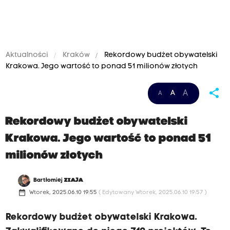
Aktualności
Kraków
Rekordowy budżet obywatelski
Krakowa. Jego wartość to ponad 51 milionów złotych
share
A
A
A
Rekordowy budżet obywatelski
Krakowa. Jego wartość to ponad 51
milionów złotych
Bartłomiej
ZIAJA
date_range
Wtorek, 2025.06.10 19:55
( Edytowany Wtorek, 2025.06.10 19:57 )
Rekordowy budżet obywatelski Krakowa.