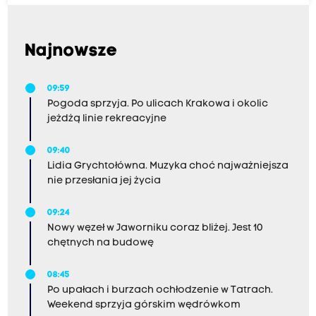
Najnowsze
09:59
Pogoda sprzyja. Po ulicach Krakowa i okolic
jeżdżą linie rekreacyjne
09:40
Lidia Grychtołówna. Muzyka choć najważniejsza
nie przesłania jej życia
09:24
Nowy węzeł w Jaworniku coraz bliżej. Jest 10
chętnych na budowę
08:45
Po upałach i burzach ochłodzenie w Tatrach.
Weekend sprzyja górskim wędrówkom