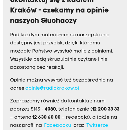
Skontaktuj się z Radiem
Kraków - czekamy na opinie
naszych Słuchaczy
Pod każdym materiałem na naszej stronie
dostępny jest przycisk, dzięki któremu
możecie Państwo wysyłać maile z opiniami.
Wszystkie będą skrupulatnie czytane i nie
pozostaną bez reakcji.
Opinie można wysyłać też bezpośrednio na
adres
opinie@radiokrakow.pl
Zapraszamy również do kontaktu z nami
poprzez SMS -
4080
, telefonicznie (
12 200 33 33
– antena,
12 630 60 00
– recepcja), a także na
nasz profil na
Facebooku
oraz
Twitterze