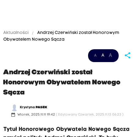
Aktualności
Andrzej Czerwiński został Honorowym
Obywatelem Nowego Sącza
share
A
A
A
Andrzej Czerwiński został
Honorowym Obywatelem Nowego
Sącza
Krystyna
PASEK
date_range
Wtorek, 2025.11.11 19:42
( Edytowany Czwartek, 2025.11.13 06:23 )
Tytuł Honorowego Obywatela Nowego Sącza