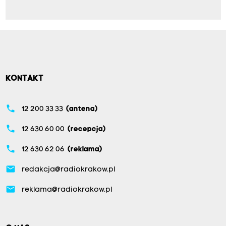
KONTAKT
phone
12 200 33 33
(antena)
phone
12 630 60 00
(recepcja)
phone
12 630 62 06
(reklama)
email
redakcja@radiokrakow.pl
email
reklama@radiokrakow.pl