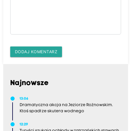
DODAJ KOMENTARZ
Najnowsze
13:06
Dramatyczna akcja na Jeziorze Rożnowskim.
Ktoś spadł ze skutera wodnego
12:29
Turyści szukają ochłody w tatrzańskich stawach.