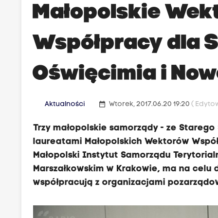
Małopolskie Wek
Współpracy dla S
Oświęcimia i Now
date_range
Aktualności
Wtorek, 2017.06.20 19:20
( Edytow
Trzy małopolskie samorządy - ze Starego
laureatami Małopolskich Wektorów Współp
Małopolski Instytut Samorządu Terytoria
Marszałkowskim w Krakowie, ma na celu 
współpracują z organizacjami pozarządo