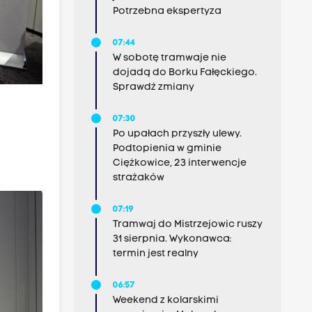
Potrzebna ekspertyza
07:44
W sobotę tramwaje nie
dojadą do Borku Fałęckiego.
Sprawdź zmiany
07:30
Po upałach przyszły ulewy.
Podtopienia w gminie
Ciężkowice, 23 interwencje
strażaków
07:19
Tramwaj do Mistrzejowic ruszy
31 sierpnia. Wykonawca:
termin jest realny
06:57
Weekend z kolarskimi