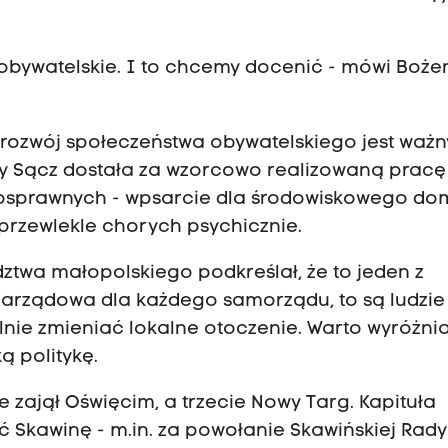
 obywatelskie. I to chcemy docenić - mówi Boże
 rozwój społeczeństwa obywatelskiego jest ważn
ry Sącz dostała za wzorcowo realizowaną pracę
nosprawnych - wpsarcie dla środowiskowego do
rzewlekle chorych psychicznie.
ztwa małopolskiego podkreślał, że to jeden z
zarządowa dla każdego samorządu, to są ludzie
lnie zmieniać lokalne otoczenie. Warto wyróżnia
ą politykę.
 zajął Oświęcim, a trzecie Nowy Targ. Kapituła
 Skawinę - m.in. za powołanie Skawińskiej Rady