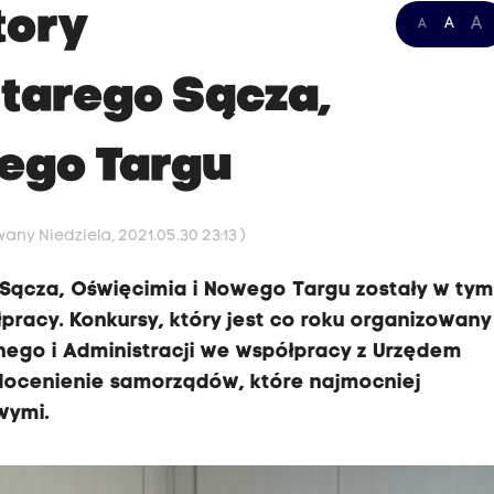
tory
A
A
A
tarego Sącza,
ego Targu
any Niedziela, 2021.05.30 23:13 )
 Sącza, Oświęcimia i Nowego Targu zostały w tym
racy. Konkursy, który jest co roku organizowany
lnego i Administracji we współpracy z Urzędem
docenienie samorządów, które najmocniej
wymi.