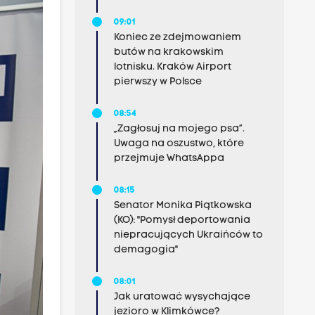
09:01
Koniec ze zdejmowaniem
butów na krakowskim
lotnisku. Kraków Airport
pierwszy w Polsce
08:54
„Zagłosuj na mojego psa”.
Uwaga na oszustwo, które
przejmuje WhatsAppa
08:15
Senator Monika Piątkowska
(KO): "Pomysł deportowania
niepracujących Ukraińców to
demagogia"
08:01
Jak uratować wysychające
jezioro w Klimkówce?