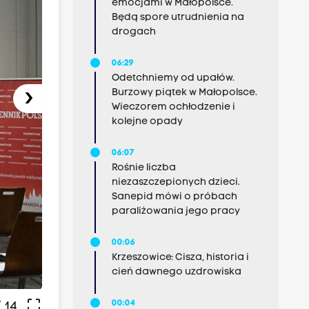
emocjami w Małopolsce.
Będą spore utrudnienia na
drogach
06:29
Odetchniemy od upałów.
›
Burzowy piątek w Małopolsce.
Wieczorem ochłodzenie i
kolejne opady
06:07
Rośnie liczba
niezaszczepionych dzieci.
Sanepid mówi o próbach
paraliżowania jego pracy
00:06
Krzeszowice: Cisza, historia i
cień dawnego uzdrowiska
crop_free
00:04
 14