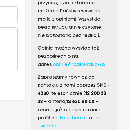
przycisk, dzięki któremu
możecie Państwo wysyłać
maile z opiniami. Wszystkie
będą skrupulatnie czytane i
nie pozostaną bez reakcji.
Opinie można wysyłać też
bezpośrednio na
adres
opinie@radiokrakow.pl
Zapraszamy również do
kontaktu z nami poprzez SMS -
4080
, telefonicznie (
12 200 33
33
– antena,
12 630 60 00
–
recepcja), a także na nasz
profil na
Facebooku
oraz
Twitterze