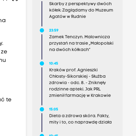
Skarby z perspektywy dwóch
kółek: Zaglądamy do Muzeum
Agatów w Rudnie
na
23:59
Zamek Tenczyn. Malownicza
y.
przystań na trasie „Małopolski
na dwóch kółkach”
 ze
mu
10:45
Kraków prof. Agnieszki
Chłosty-Sikorskiej - Służba
zdrowia - odc. 8. - Zniknęły
rodzinne apteki. Jak PRL
zmienił farmację w Krakowie
ć te
15:05
Dieta a zdrowa skóra. Fakty,
mity i to, co naprawdę działa