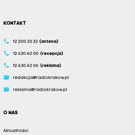
KONTAKT
phone
12 200 33 33
(antena)
phone
12 630 60 00
(recepcja)
phone
12 630 62 06
(reklama)
email
redakcja@radiokrakow.pl
email
reklama@radiokrakow.pl
O NAS
Aktualności