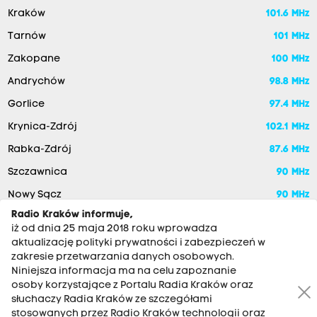
Kraków
101.6 MHz
Tarnów
101 MHz
Zakopane
100 MHz
Andrychów
98.8 MHz
Gorlice
97.4 MHz
Krynica-Zdrój
102.1 MHz
Rabka-Zdrój
87.6 MHz
Szczawnica
90 MHz
Nowy Sącz
90 MHz
Radio Kraków informuje,
iż od dnia 25 maja 2018 roku wprowadza
aktualizację polityki prywatności i zabezpieczeń w
zakresie przetwarzania danych osobowych.
Niniejsza informacja ma na celu zapoznanie
osoby korzystające z Portalu Radia Kraków oraz
słuchaczy Radia Kraków ze szczegółami
stosowanych przez Radio Kraków technologii oraz