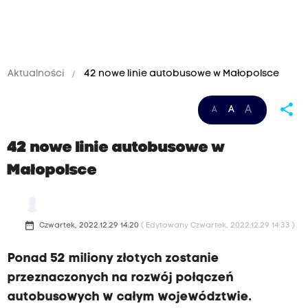
Aktualności
42 nowe linie autobusowe w Małopolsce
share
A
A
A
42 nowe linie autobusowe w
Małopolsce
date_range
Czwartek, 2022.12.29 14:20
( Edytowany Czwartek, 2022.12.29 14:33 )
Ponad 52 miliony złotych zostanie
przeznaczonych na rozwój połączeń
autobusowych w całym województwie.