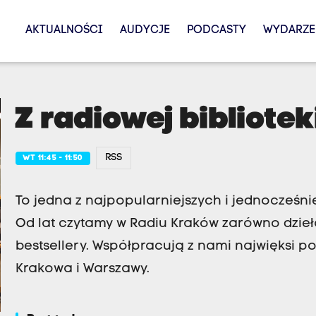
AKTUALNOŚCI
AUDYCJE
PODCASTY
WYDARZE
Z radiowej bibliotek
RSS
WT 11:45 - 11:50
To jedna z najpopularniejszych i jednocześni
Od lat czytamy w Radiu Kraków zarówno dzieła
bestsellery. Współpracują z nami najwięksi p
Krakowa i Warszawy.