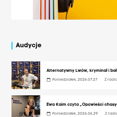
Audycje
Alternatywny Lwów, kryminał i bał
calendar_today
Poniedziałek, 2026.07.27
Z radi
Ewa Kaim czyta „Opowieści chasy
calendar_today
Poniedziałek, 2026.06.29
Z radi