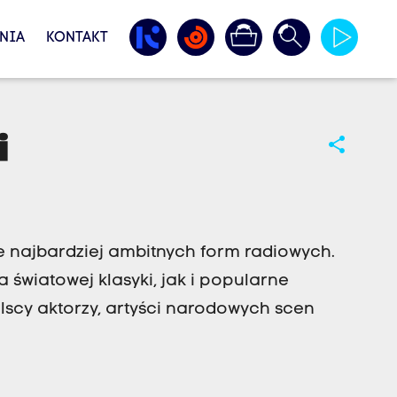
NIA
KONTAKT
i
share
e najbardziej ambitnych form radiowych.
 światowej klasyki, jak i popularne
olscy aktorzy, artyści narodowych scen