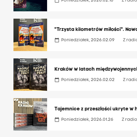
calendar_today
Poniedziałek, 2026.02.16
Z radio
"Trzysta kilometrów miłości". No
calendar_today
Poniedziałek, 2026.02.09
Z radi
Kraków w latach międzywojennych
calendar_today
Poniedziałek, 2026.02.02
Z radi
Tajemnice z przeszłości ukryte w 
calendar_today
Poniedziałek, 2026.01.26
Z radio