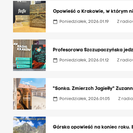
Opowieść o Krakowie, w którym nie
calendar_today
Poniedziałek, 2026.01.19
Z radio
Profesorowa Szczupaczyńska jed
calendar_today
Poniedziałek, 2026.01.12
Z radio
"Sonka. Zmierzch Jagiełły" Zuzanny
calendar_today
Poniedziałek, 2026.01.05
Z radio
Górska opowieść na koniec roku. 