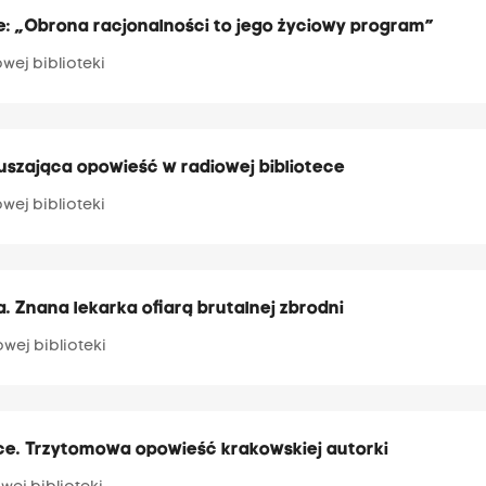
ze: „Obrona racjonalności to jego życiowy program”
owej biblioteki
oruszająca opowieść w radiowej bibliotece
owej biblioteki
a. Znana lekarka ofiarą brutalnej zbrodni
owej biblioteki
ece. Trzytomowa opowieść krakowskiej autorki