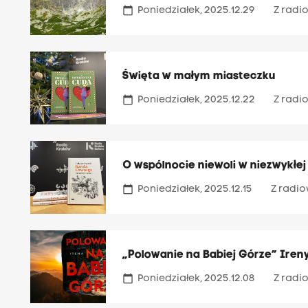
calendar_today
Poniedziałek, 2025.12.29
Z radio
Święta w małym miasteczku
calendar_today
Poniedziałek, 2025.12.22
Z radio
O wspólnocie niewoli w niezwykłe
calendar_today
Poniedziałek, 2025.12.15
Z radio
„Polowanie na Babiej Górze” Ireny
calendar_today
Poniedziałek, 2025.12.08
Z radio