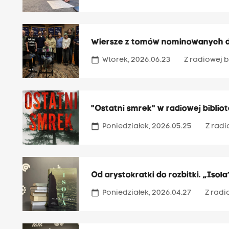
Wiersze z tomów nominowanych do
calendar_today
Wtorek, 2026.06.23
Z radiowej b
"Ostatni smrek" w radiowej biblio
calendar_today
Poniedziałek, 2026.05.25
Z radi
Od arystokratki do rozbitki. „Isol
calendar_today
Poniedziałek, 2026.04.27
Z radi