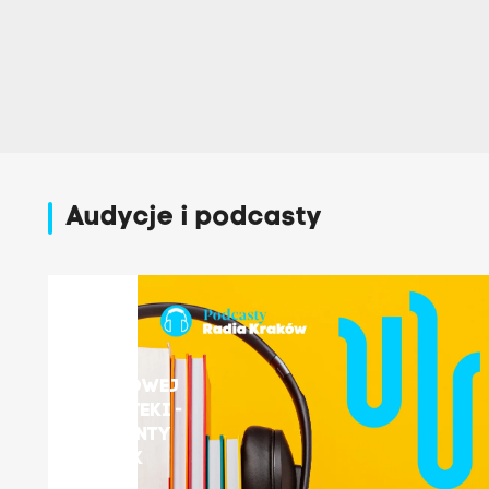
Audycje i podcasty
Z radiowej
biblioteki -
fragmenty
książek