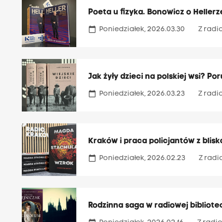
Poeta u fizyka. Bonowicz o Heller
calendar_today
Poniedziałek, 2026.03.30
Z radi
Jak żyły dzieci na polskiej wsi? P
calendar_today
Poniedziałek, 2026.03.23
Z radi
Kraków i praca policjantów z blisk
calendar_today
Poniedziałek, 2026.02.23
Z radi
Rodzinna saga w radiowej bibliot