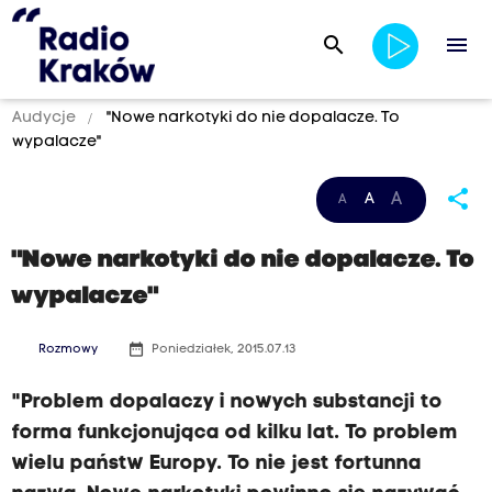
search
menu
Audycje
"Nowe narkotyki do nie dopalacze. To
wypalacze"
share
A
A
A
"Nowe narkotyki do nie dopalacze. To
wypalacze"
date_range
Rozmowy
Poniedziałek, 2015.07.13
"Problem dopalaczy i nowych substancji to
forma funkcjonująca od kilku lat. To problem
wielu państw Europy. To nie jest fortunna