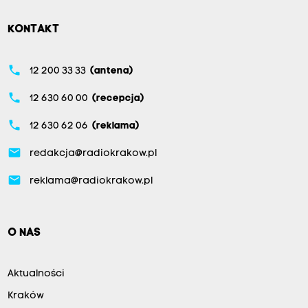
KONTAKT
phone
12 200 33 33
(antena)
phone
12 630 60 00
(recepcja)
phone
12 630 62 06
(reklama)
email
redakcja@radiokrakow.pl
email
reklama@radiokrakow.pl
O NAS
Aktualności
Kraków