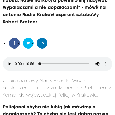
nazwa. Nowe narkotyki powinno się nazywać
wypalaczami a nie dopalaczami" - mówił na
antenie Radia Kraków aspirant sztabowy
Robert Bretner.
Zapis rozmowy Marty Szostkiewicz z
aspirantem sztabowym Robertem Bretnerem z
Komendy Wojewódzkiej Policji w Krakowie.
Policjanci chyba nie lubią jak mówimy o
dopalaczach? To chyba nie jest dobra nazwa.