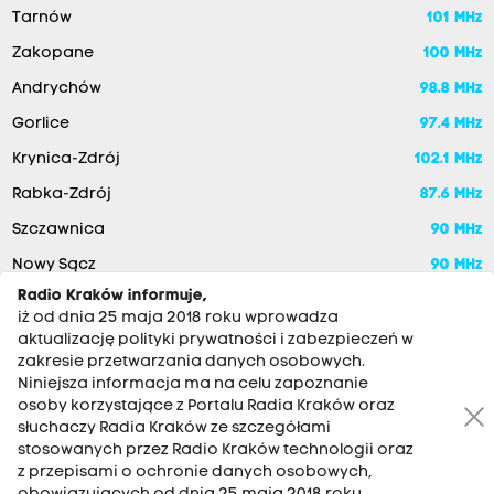
Tarnów
101 MHz
Zakopane
100 MHz
Andrychów
98.8 MHz
Gorlice
97.4 MHz
Krynica-Zdrój
102.1 MHz
Rabka-Zdrój
87.6 MHz
Szczawnica
90 MHz
Nowy Sącz
90 MHz
Radio Kraków informuje,
iż od dnia 25 maja 2018 roku wprowadza
aktualizację polityki prywatności i zabezpieczeń w
zakresie przetwarzania danych osobowych.
Niniejsza informacja ma na celu zapoznanie
osoby korzystające z Portalu Radia Kraków oraz
słuchaczy Radia Kraków ze szczegółami
stosowanych przez Radio Kraków technologii oraz
RADIO KRAKÓW SA. Aleja Juliusza Słowackiego 22, 30-007
z przepisami o ochronie danych osobowych,
Kraków