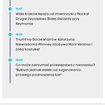
19:47
Wisła Kraków lepsza od imienniczki z Płocka!
Drugie zwycięstwo Białej Gwiazdy przy
Reymonta
18:23
Triumf na Górze Wiatrów: Katarzyna
Niewiadoma-Phinney zdobywa Mont Ventoux i
żółtą koszulkę!
18:08
Co może zatrzymać przestępstwa z nienawiści?
"Byłbym jednak daleki od sugerowania
prostego podnoszenia kar"