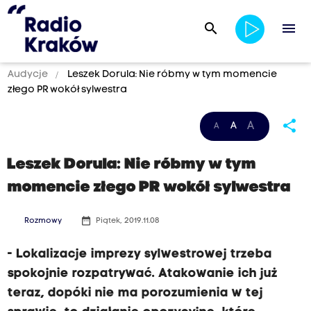
search
menu
Audycje
Leszek Dorula: Nie róbmy w tym momencie
złego PR wokół sylwestra
share
A
A
A
Leszek Dorula: Nie róbmy w tym
momencie złego PR wokół sylwestra
date_range
Rozmowy
Piątek, 2019.11.08
- Lokalizacje imprezy sylwestrowej trzeba
spokojnie rozpatrywać. Atakowanie ich już
teraz, dopóki nie ma porozumienia w tej