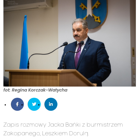
fot: Regina Korczak-Watycha
Zapis rozmowy Jacka Bańki z burmistrzem
Zakopanego, Leszkiem Dorulą.