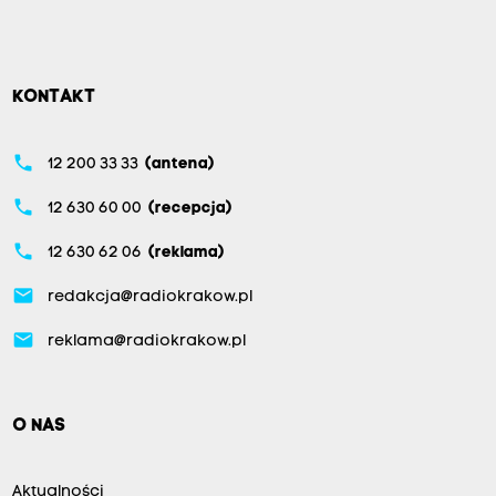
KONTAKT
phone
12 200 33 33
(antena)
phone
12 630 60 00
(recepcja)
phone
12 630 62 06
(reklama)
email
redakcja@radiokrakow.pl
email
reklama@radiokrakow.pl
O NAS
Aktualności