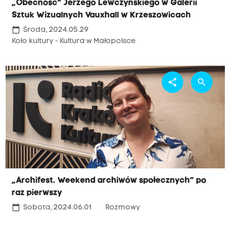
„Obecność” Jerzego Lewczyńskiego w Galerii
Sztuk Wizualnych Vauxhall w Krzeszowicach
calendar_today
Środa, 2024.05.29
Koło kultury - Kultura w Małopolsce
share
search
„Archifest. Weekend archiwów społecznych” po
raz pierwszy
calendar_today
Sobota, 2024.06.01
Rozmowy