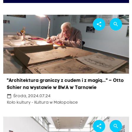
share
search
"Architektura graniczy z cudem i z magią..." – Otto
Schier na wystawie w BWA w Tarnowie
calendar_today
Środa, 2024.07.24
Koło kultury - Kultura w Małopolsce
share
search