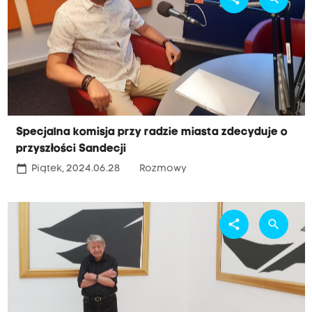
Specjalna komisja przy radzie miasta zdecyduje o
przyszłości Sandecji
calendar_today
Piątek, 2024.06.28
Rozmowy
share
search