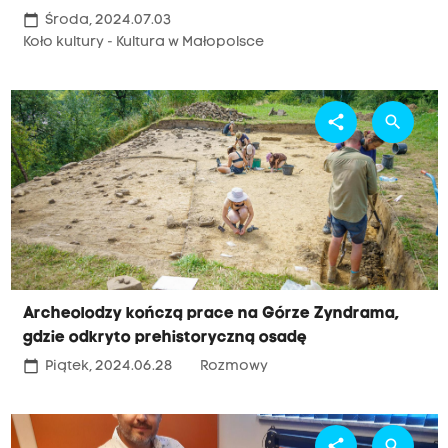
calendar_today
Środa, 2024.07.03
Koło kultury - Kultura w Małopolsce
share
search
Archeolodzy kończą prace na Górze Zyndrama,
gdzie odkryto prehistoryczną osadę
calendar_today
Piątek, 2024.06.28
Rozmowy
share
search