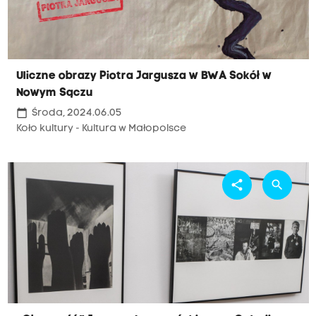
Uliczne obrazy Piotra Jargusza w BWA Sokół w
Nowym Sączu
calendar_today
Środa, 2024.06.05
Koło kultury - Kultura w Małopolsce
share
search