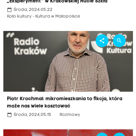
„Eksperyment” w Krakowskiej Hucie Szkła
calendar_today
Środa, 2024.05.22
Koło kultury - Kultura w Małopolsce
share
search
Piotr Krochmal: mikromieszkania to fikcja, która
może nas wiele kosztować
calendar_today
Środa, 2024.05.15
Rozmowy