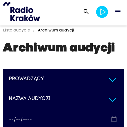
search
menu
Lista audycje
Archiwum audycji
Archiwum audycji
PROWADZĄCY
NAZWA AUDYCJI