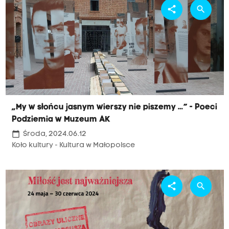
share
search
„My w słońcu jasnym wierszy nie piszemy …” - Poeci
Podziemia w Muzeum AK
calendar_today
Środa, 2024.06.12
Koło kultury - Kultura w Małopolsce
share
search