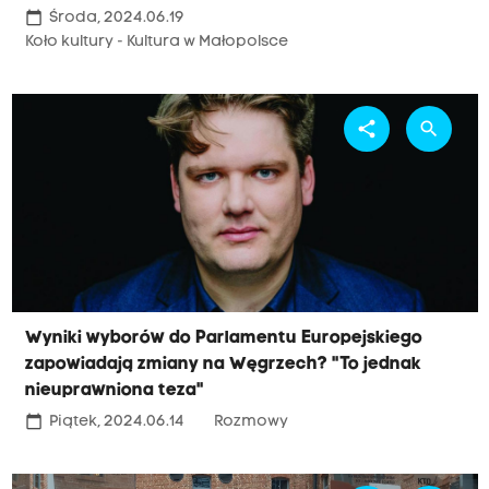
calendar_today
Środa, 2024.06.19
Koło kultury - Kultura w Małopolsce
share
search
Wyniki wyborów do Parlamentu Europejskiego
zapowiadają zmiany na Węgrzech? "To jednak
nieuprawniona teza"
calendar_today
Piątek, 2024.06.14
Rozmowy