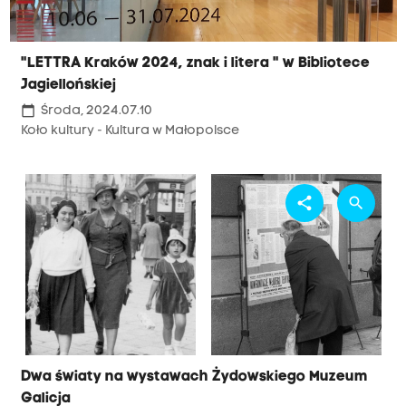
"LETTRA Kraków 2024, znak i litera " w Bibliotece
Jagiellońskiej
calendar_today
Środa, 2024.07.10
Koło kultury - Kultura w Małopolsce
share
search
Dwa światy na wystawach Żydowskiego Muzeum
Galicja