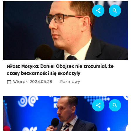
share
search
Miłosz Motyka: Daniel Obajtek nie zrozumiał, że
czasy bezkarności się skończyły
calendar_today
Wtorek, 2024.05.28
Rozmowy
share
search