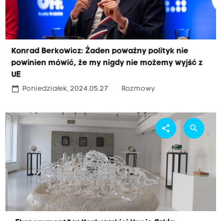
Konrad Berkowicz: Żaden poważny polityk nie
powinien mówić, że my nigdy nie możemy wyjść z
UE
calendar_today
Poniedziałek, 2024.05.27
Rozmowy
share
search