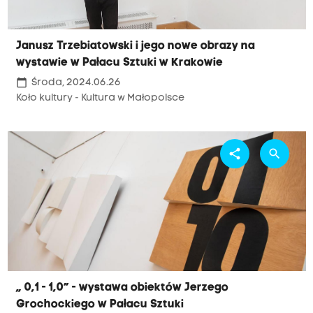
Janusz Trzebiatowski i jego nowe obrazy na
wystawie w Pałacu Sztuki w Krakowie
calendar_today
Środa, 2024.06.26
Koło kultury - Kultura w Małopolsce
share
search
„ 0,1 - 1,0” - wystawa obiektów Jerzego
Grochockiego w Pałacu Sztuki