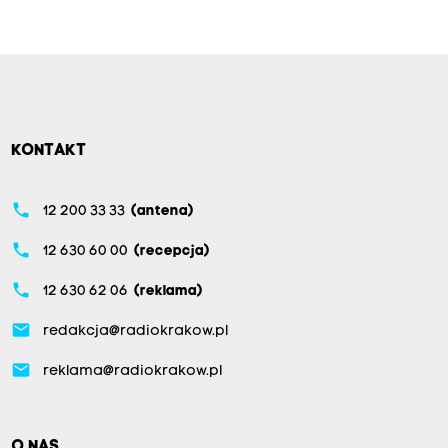
KONTAKT
phone
12 200 33 33
(antena)
phone
12 630 60 00
(recepcja)
phone
12 630 62 06
(reklama)
email
redakcja@radiokrakow.pl
email
reklama@radiokrakow.pl
O NAS