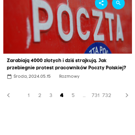
share
search
Zarabiają 4000 złotych i dziś strajkują. Jak
przebiegnie protest pracowników Poczty Polskiej?
calendar_today
Środa, 2024.05.15
Rozmowy
chevron_left
chevron_right
1
2
3
4
5
731
732
...