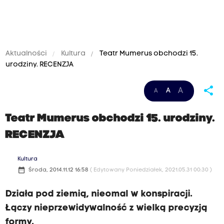
Aktualności
Kultura
Teatr Mumerus obchodzi 15.
urodziny. RECENZJA
share
A
A
A
Teatr Mumerus obchodzi 15. urodziny.
RECENZJA
Kultura
date_range
Środa, 2014.11.12 16:58
( Edytowany Poniedziałek, 2021.05.31 00:30 )
Działa pod ziemią, nieomal w konspiracji.
Łączy nieprzewidywalność z wielką precyzją
formy.