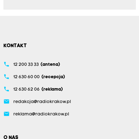
KONTAKT
phone
12 200 33 33
(antena)
phone
12 630 60 00
(recepcja)
phone
12 630 62 06
(reklama)
email
redakcja@radiokrakow.pl
email
reklama@radiokrakow.pl
O NAS