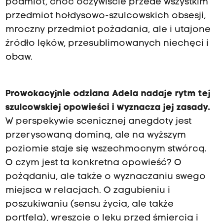
podmiot, choć oczywiście przede wszystkim
przedmiot hołdysowo-szulcowskich obsesji,
mroczny przedmiot pożadania, ale i utajone
źródło lęków, przesublimowanych niechęci i
obaw.
Prowokacyjnie odziana Adela nadaje rytm tej
szulcowskiej opowieści i wyznacza jej zasady.
W perspekywie scenicznej anegdoty jest
przerysowaną dominą, ale na wyższym
poziomie staje się wszechmocnym stwórcą.
O czym jest ta konkretna opowieść? O
pożądaniu, ale także o wyznaczaniu swego
miejsca w relacjach. O zagubieniu i
poszukiwaniu (sensu życia, ale także
portfela), wreszcie o lęku przed śmiercią i