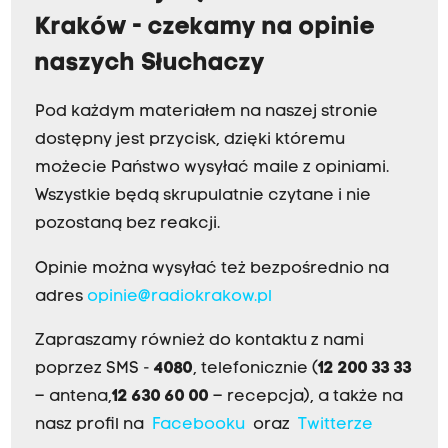
Kraków - czekamy na opinie
naszych Słuchaczy
Pod każdym materiałem na naszej stronie
dostępny jest przycisk, dzięki któremu
możecie Państwo wysyłać maile z opiniami.
Wszystkie będą skrupulatnie czytane i nie
pozostaną bez reakcji.
Opinie można wysyłać też bezpośrednio na
adres
opinie@radiokrakow.pl
Zapraszamy również do kontaktu z nami
poprzez SMS -
4080
, telefonicznie (
12 200 33 33
– antena,
12 630 60 00
– recepcja), a także na
nasz profil na
Facebooku
oraz
Twitterze