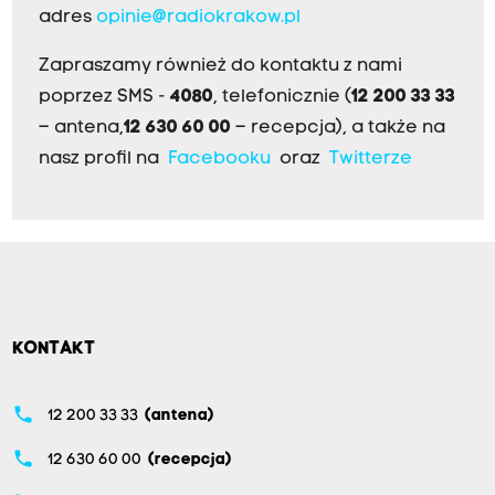
adres
opinie@radiokrakow.pl
Zapraszamy również do kontaktu z nami
poprzez SMS -
4080
, telefonicznie (
12 200 33 33
– antena,
12 630 60 00
– recepcja), a także na
nasz profil na
Facebooku
oraz
Twitterze
KONTAKT
phone
12 200 33 33
(antena)
phone
12 630 60 00
(recepcja)