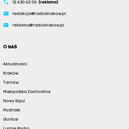
phone
12 630 62 06
(reklama)
email
redakcja@radiokrakow.pl
email
reklama@radiokrakow.pl
O NAS
Aktualności
Kraków
Tarnów
Małopolska Zachodnia
Nowy Sącz
Podhale
Gorlice
Ludzie Radia