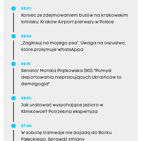
09:01
Koniec ze zdejmowaniem butów na krakowskim
lotnisku. Kraków Airport pierwszy w Polsce
08:54
„Zagłosuj na mojego psa”. Uwaga na oszustwo,
które przejmuje WhatsAppa
08:15
Senator Monika Piątkowska (KO): "Pomysł
deportowania niepracujących Ukraińców to
demagogia"
08:01
Jak uratować wysychające jezioro w
Klimkówce? Potrzebna ekspertyza
07:44
W sobotę tramwaje nie dojadą do Borku
Fałęckiego. Sprawdź zmiany