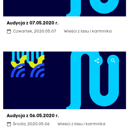
Audycja z 07.05.2020 r.
calendar_today
Czwartek, 2020.05.07
Wieści z lasu i karmnika
share
search
Audycja z 06.05.2020 r.
calendar_today
Środa, 2020.05.06
Wieści z lasu i karmnika