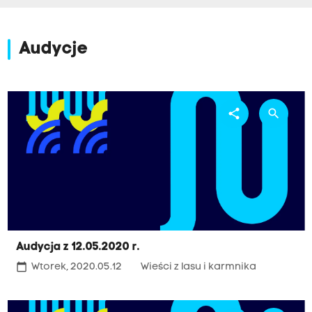
Audycje
share
search
Audycja z 12.05.2020 r.
calendar_today
Wtorek, 2020.05.12
Wieści z lasu i karmnika