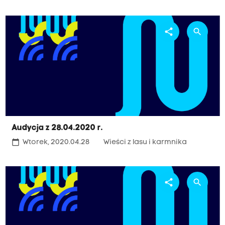
share
search
Audycja z 28.04.2020 r.
calendar_today
Wtorek, 2020.04.28
Wieści z lasu i karmnika
share
search