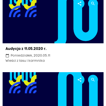
share
search
Audycja z 11.05.2020 r.
calendar_today
Poniedziałek, 2020.05.11
Wieści z lasu i karmnika
share
search