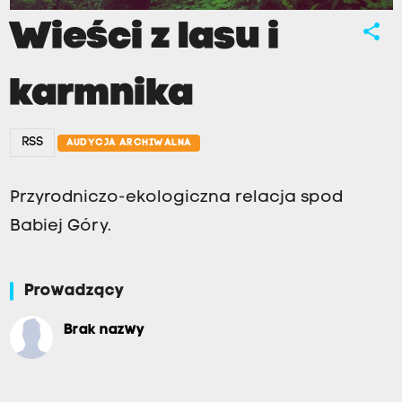
Wieści z lasu i
share
karmnika
RSS
AUDYCJA ARCHIWALNA
Przyrodniczo-ekologiczna relacja spod
Babiej Góry.
Prowadzący
Brak nazwy