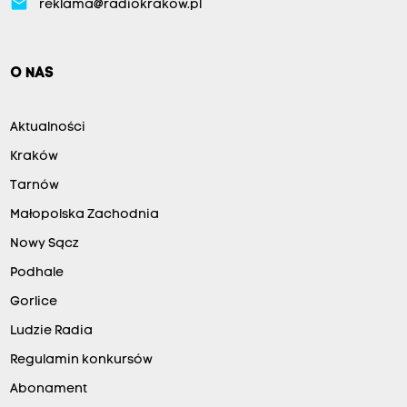
email
reklama@radiokrakow.pl
O NAS
Aktualności
Kraków
Tarnów
Małopolska Zachodnia
Nowy Sącz
Podhale
Gorlice
Ludzie Radia
Regulamin konkursów
Abonament