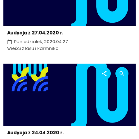
Audycja z 27.04.2020 r.
calendar_today
Poniedziałek, 2020.04.27
Wieści z lasu i karmnika
share
search
Audycja z 24.04.2020 r.