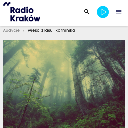
search
menu
Audycje
Wieści z lasu i karmnika