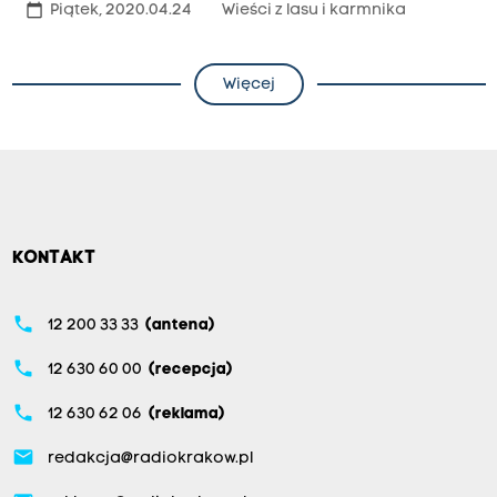
calendar_today
Piątek, 2020.04.24
Wieści z lasu i karmnika
Więcej
KONTAKT
phone
12 200 33 33
(antena)
phone
12 630 60 00
(recepcja)
phone
12 630 62 06
(reklama)
email
redakcja@radiokrakow.pl