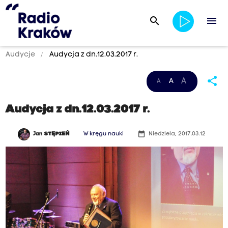
search
menu
Audycje
Audycja z dn.12.03.2017 r.
share
A
A
A
Audycja z dn.12.03.2017 r.
date_range
Jan
STĘPIEŃ
W kręgu nauki
Niedziela, 2017.03.12