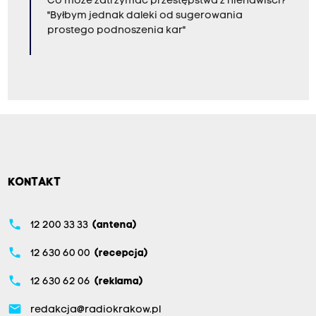
Co może zatrzymać przestępstwa z nienawiści?
"Byłbym jednak daleki od sugerowania
prostego podnoszenia kar"
KONTAKT
phone
12 200 33 33
(antena)
phone
12 630 60 00
(recepcja)
phone
12 630 62 06
(reklama)
email
redakcja@radiokrakow.pl