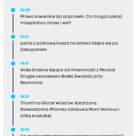
22:05
Prawo łowieckie do poprawki. Co mogą zyskać
mieszkańcy miast i wsi?
21:01
Łania z pokrywą kosza na śmieci błąka się po
Zakopanem
19:47
Wisła Kraków lepsza od imienniczki z Płocka!
Drugie zwycięstwo Białej Gwiazdy przy
Reymonta
18:23
Triumf na Górze Wiatrów: Katarzyna
Niewiadoma-Phinney zdobywa Mont Ventoux i
żółtą koszulkę!
18:08