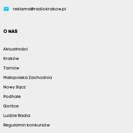
email
reklama@radiokrakow.pl
O NAS
Aktualności
Kraków
Tarnów
Małopolska Zachodnia
Nowy Sącz
Podhale
Gorlice
Ludzie Radia
Regulamin konkursów