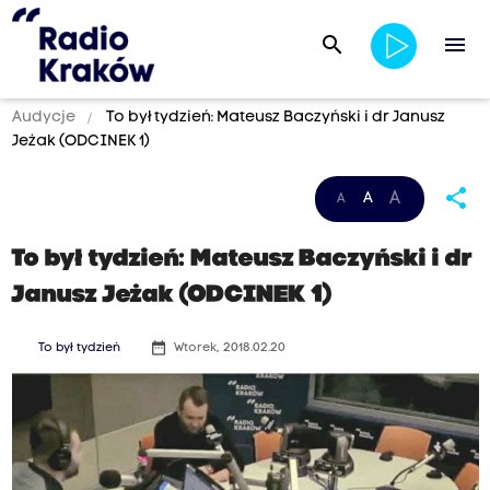
search
menu
Audycje
To był tydzień: Mateusz Baczyński i dr Janusz
Jeżak (ODCINEK 1)
share
A
A
A
To był tydzień: Mateusz Baczyński i dr
Janusz Jeżak (ODCINEK 1)
date_range
To był tydzień
Wtorek, 2018.02.20