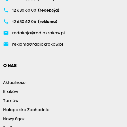
phone
12 630 60 00
(recepcja)
phone
12 630 62 06
(reklama)
email
redakcja@radiokrakow.pl
email
reklama@radiokrakow.pl
O NAS
Aktualności
Kraków
Tarnów
Małopolska Zachodnia
Nowy Sącz