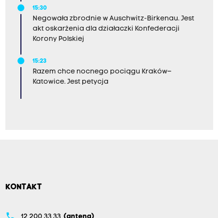
15:30
Negowała zbrodnie w Auschwitz-Birkenau. Jest
akt oskarżenia dla działaczki Konfederacji
Korony Polskiej
15:23
Razem chce nocnego pociągu Kraków–
Katowice. Jest petycja
KONTAKT
phone
12 200 33 33
(antena)