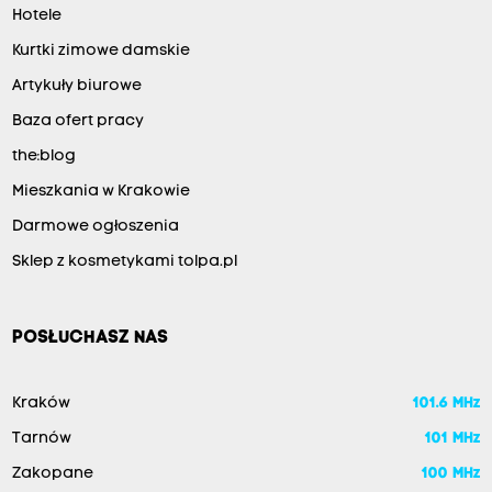
ł
Hotele
o
Kurtki zimowe damskie
p
Artykuły biurowe
o
Baza ofert pracy
l
the:blog
s
k
Mieszkania w Krakowie
i
Darmowe ogłoszenia
e
Sklep z kosmetykami tolpa.pl
g
o
POSŁUCHASZ NAS
r
e
Kraków
101.6 MHz
g
i
Tarnów
101 MHz
o
Zakopane
100 MHz