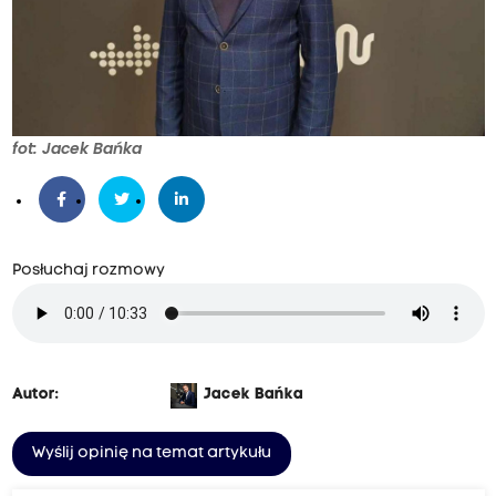
e
s
t
a
c
fot: Jacek Bańka
j
i
z
w
Posłuchaj rozmowy
i
ą
z
k
Autor:
Jacek Bańka
o
w
Wyślij opinię na temat artykułu
c