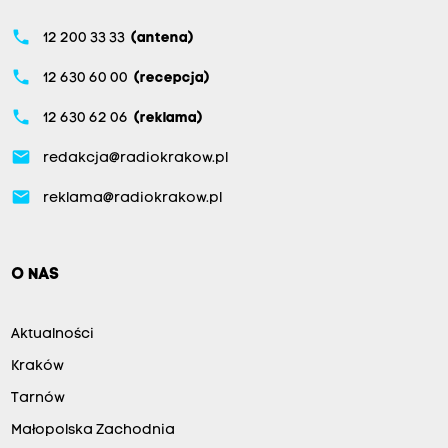
Z
S
phone
12 200 33 33
(antena)
o
phone
12 630 60 00
(recepcja)
l
phone
i
12 630 62 06
(reklama)
d
email
redakcja@radiokrakow.pl
a
email
reklama@radiokrakow.pl
r
n
o
O NAS
ś
ć
Aktualności
m
Kraków
ó
w
Tarnów
i
Małopolska Zachodnia