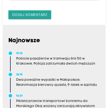
y
-
DODAJ KOMENTARZ
t
a
k
o
Najnowsze
s
ł
19:12
o
Pobicie pasażerów w tramwaju linii 50 w
w
Krakowie. Policja zatrzymała dwóch mężczyzn
a
18:15
c
Dwa poważne wypadki w Małopolsce.
h
Reanimacja kierowcy quada, 9-latek w szpitalu
P
i
16:31
Pikieta przeciw transportowi konnemu do
o
Morskiego Oka; wozacy zarzucają aktywistom