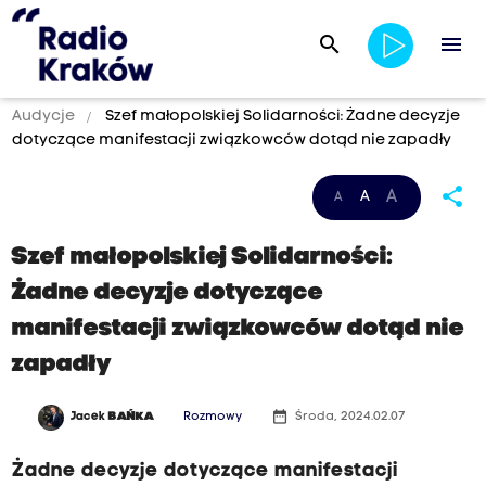
search
menu
Audycje
Szef małopolskiej Solidarności: Żadne decyzje
dotyczące manifestacji związkowców dotąd nie zapadły
Ż
share
A
A
A
a
d
Szef małopolskiej Solidarności:
n
Żadne decyzje dotyczące
e
manifestacji związkowców dotąd nie
d
zapadły
e
c
date_range
Jacek
BAŃKA
Rozmowy
Środa, 2024.02.07
y
z
Żadne decyzje dotyczące manifestacji