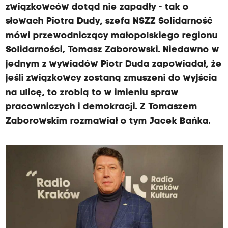
j
związkowców dotąd nie zapadły - tak o
e
słowach Piotra Dudy, szefa NSZZ Solidarność
d
mówi przewodniczący małopolskiego regionu
o
Solidarności, Tomasz Zaborowski. Niedawno w
t
jednym z wywiadów Piotr Duda zapowiadał, że
y
jeśli związkowcy zostaną zmuszeni do wyjścia
c
na ulicę, to zrobią to w imieniu spraw
z
pracowniczych i demokracji. Z Tomaszem
ą
Zaborowskim rozmawiał o tym Jacek Bańka.
c
e
m
a
n
i
f