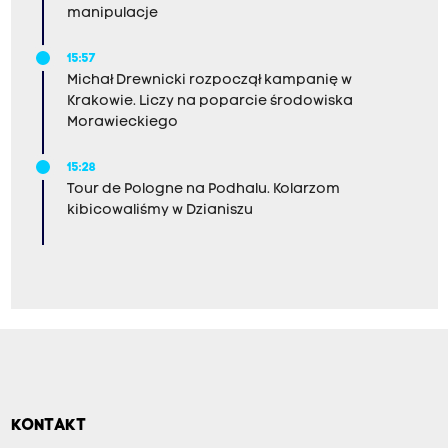
t
manipulacje
r
a
15:57
Michał Drewnicki rozpoczął kampanię w
D
Krakowie. Liczy na poparcie środowiska
u
Morawieckiego
d
15:28
y
Tour de Pologne na Podhalu. Kolarzom
,
kibicowaliśmy w Dzianiszu
s
z
e
f
a
N
S
Z
KONTAKT