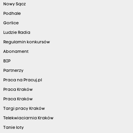
p
Nowy Sącz
r
Podhale
z
Gorlice
e
Ludzie Radia
w
Regulamin konkursów
o
d
Abonament
n
BIP
i
Partnerzy
c
Praca na Pracuj.pl
z
Praca Kraków
ą
Praca Kraków
c
Targi pracy Kraków
y
m
Telekwiaciarnia Kraków
a
Tanie loty