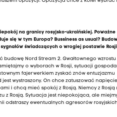
ariuszem opozycji. Opozycja chce z kolei wybrać
epokój na granicy rosyjsko-ukraińskiej. Poważne 
uje się w tym Europa? Bussiness as usual? Budo
 sygnałów świadczących o wrogiej postawie Rosji
czyć budowę Nord Stream 2. Gwałtownego wzrostu
amiętajmy o wyborach w Rosji, sytuacji gospoda
fektownym fajerwerkiem zyskać znów entuzjazmu
 jest wystraszony. On chce zatuszować napięcie
mi i chcą mieć spokój z Rosją. Niemcy z Rosją 
zu z Rosją. Sytuacja jest niepokojąca, ale miejm
armii odstraszy ewentualnych agresorów rosyjskich