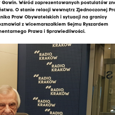
aw Gowin. Wśród zaprezentowanych postulatów zn
aństwa. O stanie relacji wewnątrz Zjednoczonej Pr
ika Praw Obywatelskich i sytuacji na granicy
z rozmawiał z wicemarszałkiem Sejmu Ryszardem
mentarnego Prawa i Sprawiedliwości.