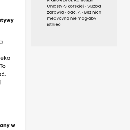
Kraków prof. Agnieszki
Chłosty-Sikorskiej - Służba
y
zdrowia - odc. 7. - Bez nich
medycyna nie mogłaby
atywy
istnieć
na
zeka
 To
ać.
j
rany w