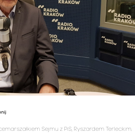
nij
cemarszałkiem Sejmu z PiS, Ryszardem Terleckim.