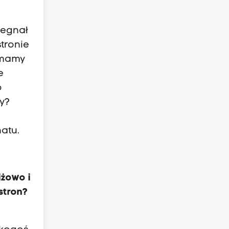
żegnał
tronie
e mamy
e
o
ny?
natu.
iżowo i
stron?