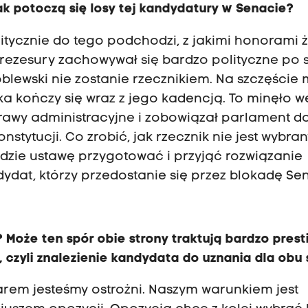
k potoczą się losy tej kandydatury w Senacie?
litycznie do tego podchodzi, z jakimi honorami 
rezesury zachowywał się bardzo polityczne po s
óblewski nie zostanie rzecznikiem. Na szczęści
ika kończy się wraz z jego kadencją. To minęło w
sprawy administracyjne i zobowiązał parlament d
nstytucji. Co zrobić, jak rzecznik nie jest wybra
będzie ustawę przygotować i przyjąć rozwiązanie
dydat, którzy przedostanie się przez blokadę Se
? Może ten spór obie strony traktują bardzo prest
 czyli znalezienie kandydata do uznania dla obu 
arem jesteśmy ostrożni. Naszym warunkiem jest