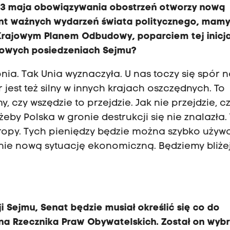
a 3 maja obowiązywania obostrzeń otworzy nową
yzont ważnych wydarzeń świata politycznego, mam
Krajowym Planem Odbudowy, poparciem tej inicj
ajowych posiedzeniach Sejmu?
pnia. Tak Unia wyznaczyła. U nas toczy się spór 
r jest też silny w innych krajach oszczędnych. To
, czy wszędzie to przejdzie. Jak nie przejdzie, c
by Polska w gronie destrukcji się nie znalazła.
ropy. Tych pieniędzy będzie można szybko używ
ie nową sytuację ekonomiczną. Będziemy bliże
i Sejmu, Senat będzie musiał określić się co do
na Rzecznika Praw Obywatelskich. Został on wyb