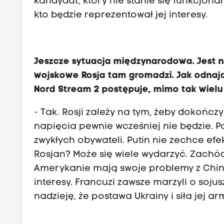
kandydat, który nie stanie się funkcjon
kto będzie reprezentował jej interesy.
Jeszcze sytuacja międzynarodowa. Jest ni
wojskowe Rosja tam gromadzi. Jak odnajd
Nord Stream 2 postępuje, mimo tak wielu
- Tak. Rosji zależy na tym, żeby dokoń
napięcia pewnie wcześniej nie będzie. P
zwykłych obywateli. Putin nie zechce e
Rosjan? Może się wiele wydarzyć. Zachód
Amerykanie mają swoje problemy z China
interesy. Francuzi zawsze marzyli o sojus
nadzieję, że postawa Ukrainy i siła jej 