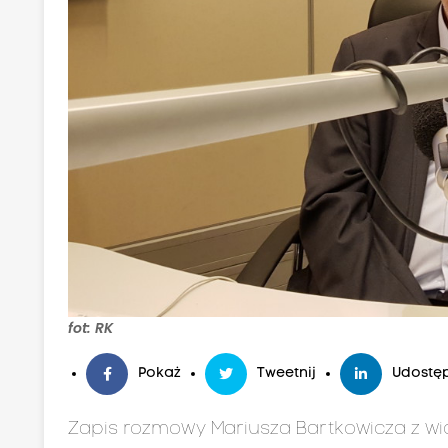
fot: RK
Pokaż
Tweetnij
Udostęp
Zapis rozmowy Mariusza Bartkowicza z wi