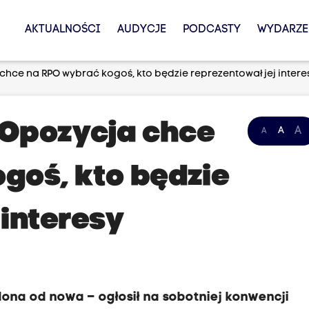
AKTUALNOŚCI
AUDYCJE
PODCASTY
WYDARZE
 chce na RPO wybrać kogoś, kto będzie reprezentował jej intere
: Opozycja chce
A
A
A
goś, kto będzie
 interesy
ona od nowa – ogłosił na sobotniej konwencji