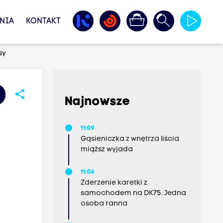
NIA
KONTAKT
sy
share
Najnowsze
11:09
Gąsieniczka z wnętrza liścia
miąższ wyjada
11:06
Zderzenie karetki z
samochodem na DK75. Jedna
osoba ranna