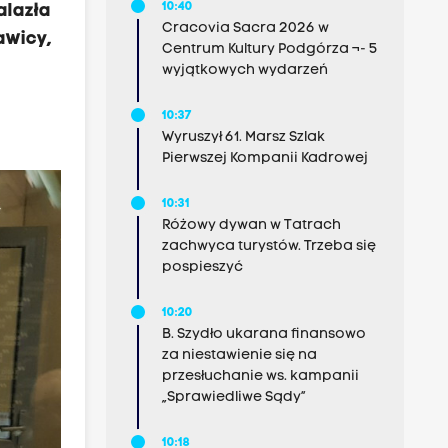
10:40
alazła
Cracovia Sacra 2026 w
awicy,
Centrum Kultury Podgórza ¬- 5
wyjątkowych wydarzeń
10:37
Wyruszył 61. Marsz Szlak
Pierwszej Kompanii Kadrowej
10:31
Różowy dywan w Tatrach
zachwyca turystów. Trzeba się
pospieszyć
10:20
B. Szydło ukarana finansowo
za niestawienie się na
przesłuchanie ws. kampanii
„Sprawiedliwe Sądy”
10:18