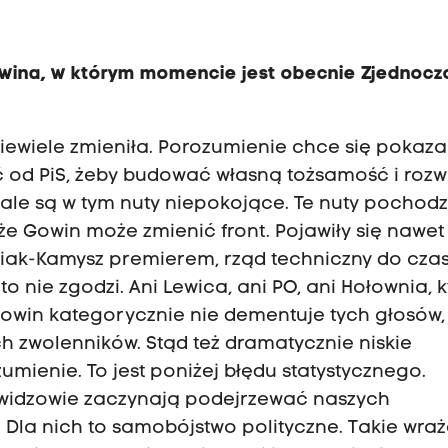
wina, w którym momencie jest obecnie Zjednoc
niewiele zmieniła. Porozumienie chce się pokaz
ić od PiS, żeby budować własną tożsamość i rozw
, ale są w tym nuty niepokojące. Te nuty pochod
że Gowin może zmienić front. Pojawiły się nawet
niak-Kamysz premierem, rząd techniczny do cza
to nie zgodzi. Ani Lewica, ani PO, ani Hołownia, 
Gowin kategorycznie nie dementuje tych głosów,
ch zwolenników. Stąd też dramatycznie niskie
ienie. To jest poniżej błędu statystycznego.
i widzowie zaczynają podejrzewać naszych
. Dla nich to samobójstwo polityczne. Takie wra