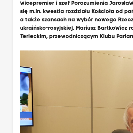
wicepremier i szef Porozumienia Jarosł
się m.in. kwestia rozdziału Kościoła od p
a także szansach na wybór nowego Rzeczn
ukraińsko-rosyjskiej, Mariusz Bartkowic
Terleckim, przewodniczącym Klubu Parla