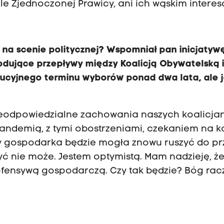
sile Zjednoczonej Prawicy, ani ich wąskim intere
na scenie politycznej? Wspomniał pan inicjatyw
wodujące przepływy między Koalicją Obywatelską 
ucyjnego terminu wyborów ponad dwa lata, ale j
nieodpowiedzialne zachowania naszych koalicja
pandemią, z tymi obostrzeniami, czekaniem na k
dy gospodarka będzie mogła znowu ruszyć do pr
zyć nie może. Jestem optymistą. Mam nadzieję, ż
ofensywą gospodarczą. Czy tak będzie? Bóg rac