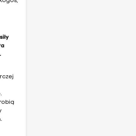
 kogoś,
siły
wa
.
rczej
.
robią
y
.