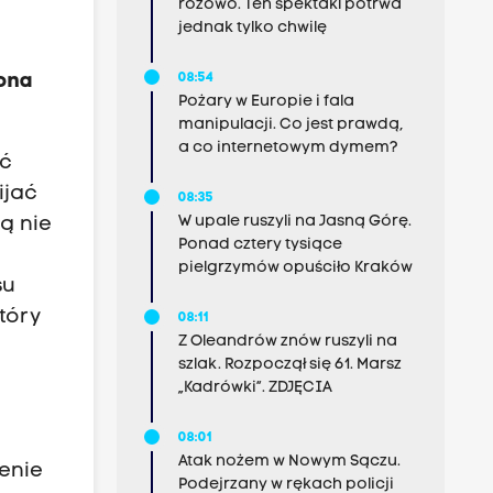
różowo. Ten spektakl potrwa
jednak tylko chwilę
zona
08:54
Pożary w Europie i fala
manipulacji. Co jest prawdą,
a co internetowym dymem?
ać
ijać
08:35
W upale ruszyli na Jasną Górę.
zą nie
Ponad cztery tysiące
pielgrzymów opuściło Kraków
su
który
08:11
Z Oleandrów znów ruszyli na
szlak. Rozpoczął się 61. Marsz
„Kadrówki”. ZDJĘCIA
08:01
Atak nożem w Nowym Sączu.
żenie
Podejrzany w rękach policji