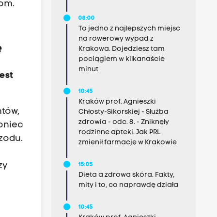
som.
08:00
To jedno z najlepszych miejsc
na rowerowy wypad z
ę
Krakowa. Dojedziesz tam
pociągiem w kilkanaście
i
minut
est
10:45
Kraków prof. Agnieszki
ntów,
Chłosty-Sikorskiej - Służba
zdrowia - odc. 8. - Zniknęły
oniec
rodzinne apteki. Jak PRL
zodu.
zmienił farmację w Krakowie
e
zy
15:05
Dieta a zdrowa skóra. Fakty,
mity i to, co naprawdę działa
10:45