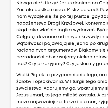
Niosąc ciężki krzyż Jezus dociera na Golg
Została pustka i cisza. Mistrz odszedł. Pe
nam wydaje się, że po tej pustce, gdy za
nabożeństwo Drogi Krzyżowej, kontemplu
skąd taka właśnie logika wydarzeń. Być 
Golgotę, doznane od innych krzywdy i nie
Wątpliwości pojawiają się jedna po drug
racjonalnych argumentów. Błąkamy się w 
bezradności obserwujemy niekontrolowan
nas? Czy przeżyjemy? Czy jesteśmy goto
Wielki Piątek to przypomnienie tego, co 
żałoby i opłakiwania. W liturgii tego dni
zwycięstwa. Adorujemy go, wpatrujemy si
Jezus umarł, to jego miłość została. A cz
może najważniejsza, także i dla nas, ży