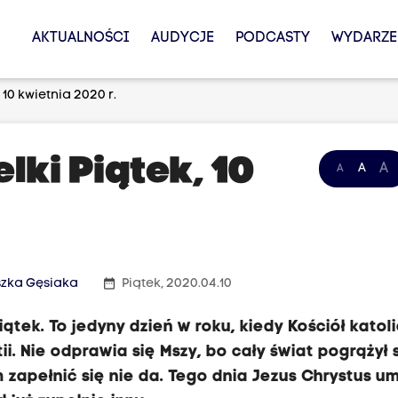
AKTUALNOŚCI
AUDYCJE
PODCASTY
WYDARZE
 10 kwietnia 2020 r.
lki Piątek, 10
A
A
A
date_range
szka Gęsiaka
Piątek, 2020.04.10
ątek. To jedyny dzień w roku, kiedy Kościół katoli
. Nie odprawia się Mszy, bo cały świat pogrążył 
ym zapełnić się nie da. Tego dnia Jezus Chrystus u