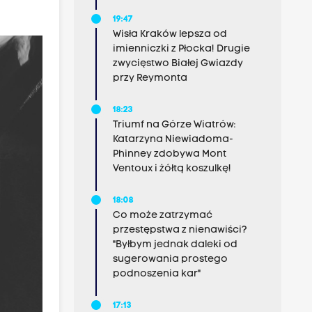
19:47
Wisła Kraków lepsza od
imienniczki z Płocka! Drugie
zwycięstwo Białej Gwiazdy
przy Reymonta
18:23
Triumf na Górze Wiatrów:
Katarzyna Niewiadoma-
Phinney zdobywa Mont
Ventoux i żółtą koszulkę!
18:08
Co może zatrzymać
przestępstwa z nienawiści?
"Byłbym jednak daleki od
sugerowania prostego
podnoszenia kar"
17:13