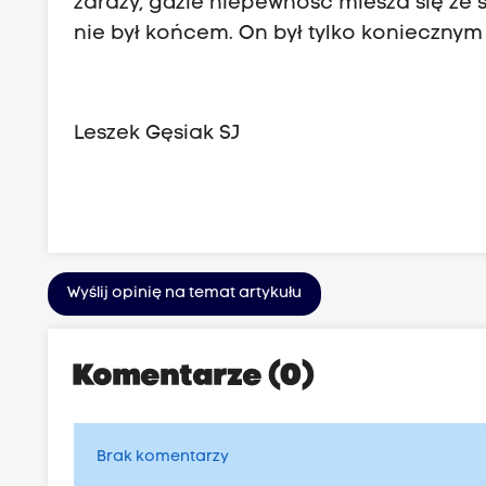
zarazy, gdzie niepewność miesza się ze ś
nie był końcem. On był tylko konieczn
Leszek Gęsiak SJ
Wyślij opinię na temat artykułu
Komentarze (0)
Brak komentarzy