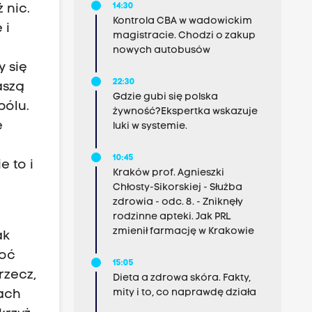
14:30
 nic.
Kontrola CBA w wadowickim
 i
magistracie. Chodzi o zakup
nowych autobusów
 się
22:30
aszą
Gdzie gubi się polska
bólu.
żywność?Ekspertka wskazuje
e
luki w systemie.
10:45
 to i
Kraków prof. Agnieszki
Chłosty-Sikorskiej - Służba
zdrowia - odc. 8. - Zniknęły
rodzinne apteki. Jak PRL
zmienił farmację w Krakowie
ak
hoć
15:05
rzecz,
Dieta a zdrowa skóra. Fakty,
mity i to, co naprawdę działa
sach