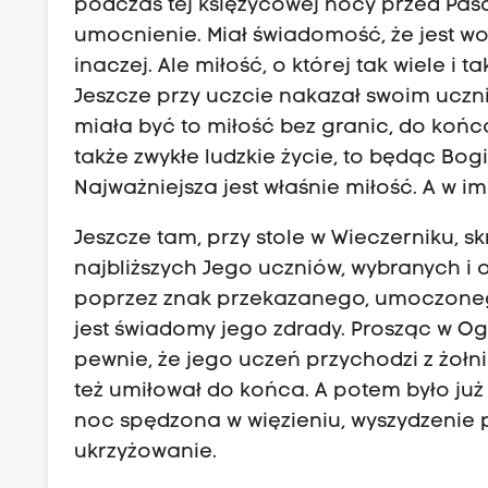
podczas tej księżycowej nocy przed Pasc
umocnienie. Miał świadomość, że jest wo
inaczej. Ale miłość, o której tak wiele i 
Jeszcze przy uczcie nakazał swoim ucznio
miała być to miłość bez granic, do końc
także zwykłe ludzkie życie, to będąc Bogi
Najważniejsza jest właśnie miłość. A w im
Jeszcze tam, przy stole w Wieczerniku, s
najbliższych Jego uczniów, wybranych i
poprzez znak przekazanego, umoczonego
jest świadomy jego zdrady. Prosząc w 
pewnie, że jego uczeń przychodzi z żołn
też umiłował do końca. A potem było już t
noc spędzona w więzieniu, wyszydzenie p
ukrzyżowanie.