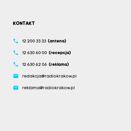
KONTAKT
phone
12 200 33 33
(antena)
phone
12 630 60 00
(recepcja)
phone
12 630 62 06
(reklama)
email
redakcja@radiokrakow.pl
email
reklama@radiokrakow.pl