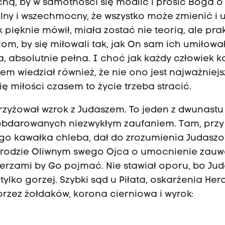
hą, by w samotności się modlić i prosić Boga o
lny i wszechmocny, że wszystko może zmienić i 
tak pięknie mówił, miała zostać nie teorią, ale pra
m, by się miłowali tak, jak On sam ich umiłował
a, absolutnie pełna. I choć jak każdy człowiek 
em wiedział również, że nie ono jest najważniejs
ię miłości czasem to życie trzeba stracić.
krzyżował wzrok z Judaszem. To jeden z dwunastu
 obdarowanych niezwykłym zaufaniem. Tam, przy 
 kawałka chleba, dał do zrozumienia Judaszow
Ogrodzie Oliwnym swego Ojca o umocnienie zauw
ierzami by Go pojmać. Nie stawiał oporu, bo Ju
ylko gorzej. Szybki sąd u Piłata, oskarżenia Her
rzez żołdaków, korona cierniowa i wyrok: