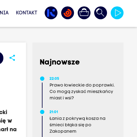
NIA
KONTAKT
share
Najnowsze
22:05
Prawo łowieckie do poprawki.
Co mogą zyskać mieszkańcy
miast i wsi?
cki
21:01
Łania z pokrywą kosza na
się w
śmieci błąka się po
marł na
Zakopanem