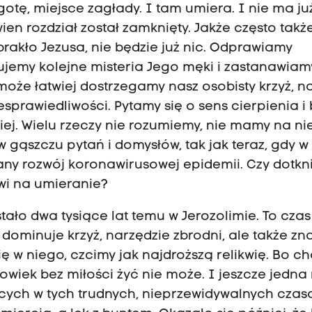
otę, miejsce zagłady. I tam umiera. I nie ma już
wien rozdział został zamknięty. Jakże często także
brakło Jezusa, nie będzie już nic. Odprawiamy
jemy kolejne misteria Jego męki i zastanawiamy
może łatwiej dostrzegamy nasz osobisty krzyż, n
sprawiedliwości. Pytamy się o sens cierpienia i 
iej. Wielu rzeczy nie rozumiemy, nie mamy na ni
gąszczu pytań i domysłów, tak jak teraz, gdy w
y rozwój koronawirusowej epidemii. Czy dotknie
wi na umieranie?
stało dwa tysiące lat temu w Jerozolimie. To czas
a dominuje krzyż, narzędzie zbrodni, ale także zn
ę w niego, czcimy jak najdroższą relikwię. Bo c
łowiek bez miłości żyć nie może. I jeszcze jedna 
jących w tych trudnych, nieprzewidywalnych cza