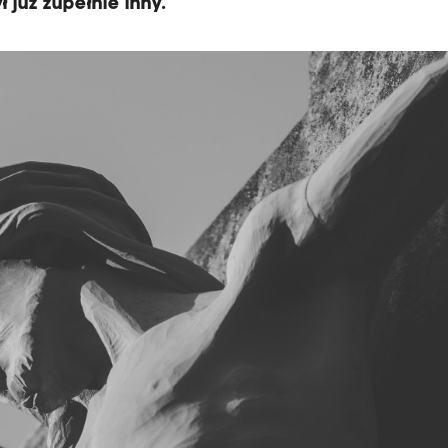
ł już zupełnie inny.