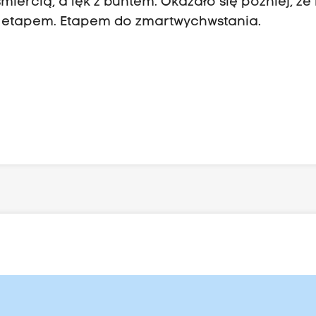
miercią, a lęk z buntem. Okazało się później, że 
ym etapem. Etapem do zmartwychwstania.