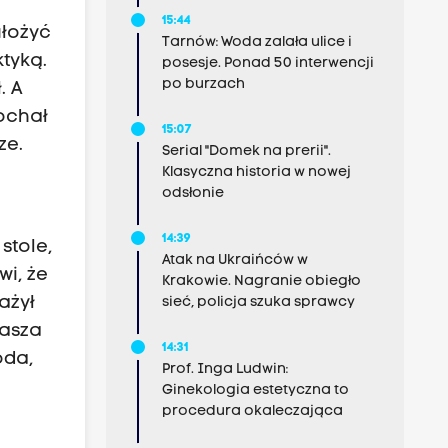
15:44
ułożyć
Tarnów: Woda zalała ulice i
ktyką.
posesje. Ponad 50 interwencji
po burzach
. A
kochał
15:07
ze.
Serial "Domek na prerii".
Klasyczna historia w nowej
odsłonie
14:39
stole,
Atak na Ukraińców w
i, że
Krakowie. Nagranie obiegło
ażył
sieć, policja szuka sprawcy
dasza
14:31
oda,
Prof. Inga Ludwin:
Ginekologia estetyczna to
procedura okaleczająca