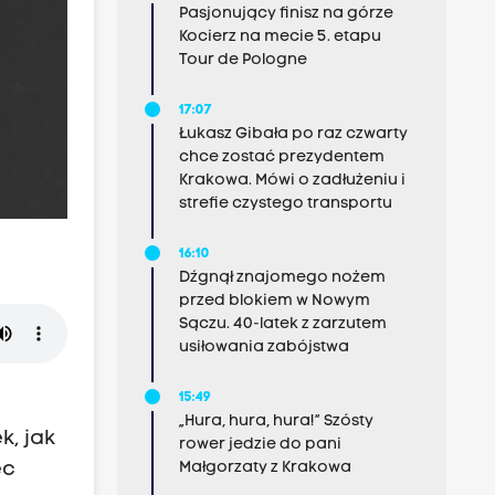
Pasjonujący finisz na górze
Kocierz na mecie 5. etapu
Tour de Pologne
17:07
Łukasz Gibała po raz czwarty
chce zostać prezydentem
Krakowa. Mówi o zadłużeniu i
strefie czystego transportu
16:10
Dźgnął znajomego nożem
przed blokiem w Nowym
Sączu. 40-latek z zarzutem
usiłowania zabójstwa
15:49
„Hura, hura, hura!” Szósty
k, jak
rower jedzie do pani
ęc
Małgorzaty z Krakowa