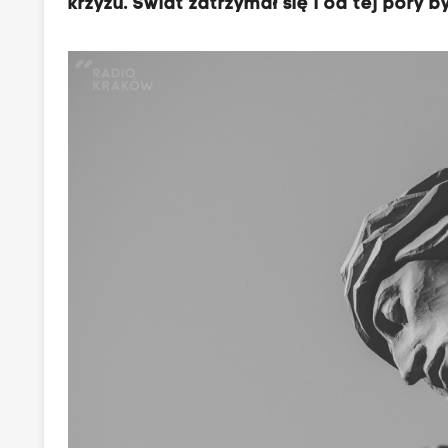
krzyżu. Świat zatrzymał się i od tej pory by