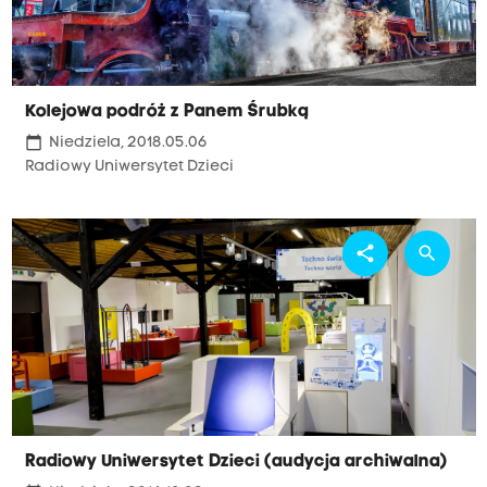
Kolejowa podróż z Panem Śrubką
calendar_today
Niedziela, 2018.05.06
Radiowy Uniwersytet Dzieci
share
search
Radiowy Uniwersytet Dzieci (audycja archiwalna)