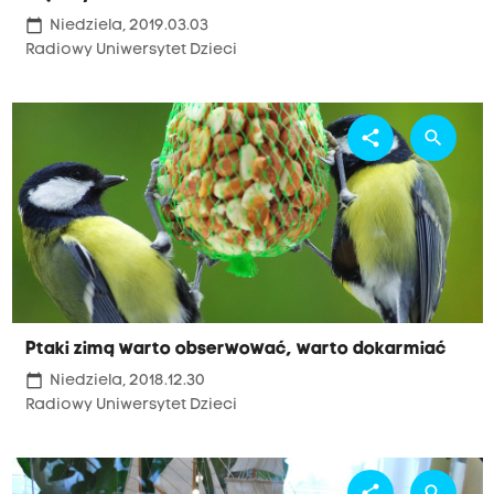
calendar_today
Niedziela, 2019.03.03
Radiowy Uniwersytet Dzieci
share
search
Ptaki zimą warto obserwować, warto dokarmiać
calendar_today
Niedziela, 2018.12.30
Radiowy Uniwersytet Dzieci
share
search