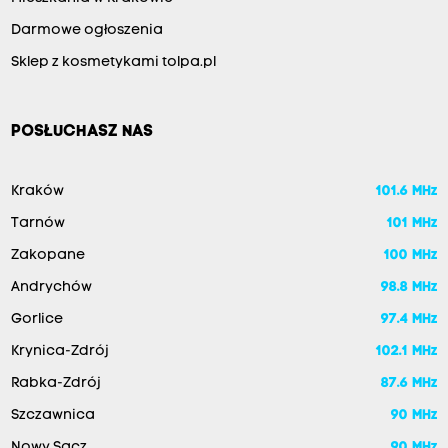
Darmowe ogłoszenia
Sklep z kosmetykami tolpa.pl
POSŁUCHASZ NAS
Kraków
101.6 MHz
Tarnów
101 MHz
Zakopane
100 MHz
Andrychów
98.8 MHz
Gorlice
97.4 MHz
Krynica-Zdrój
102.1 MHz
Rabka-Zdrój
87.6 MHz
Szczawnica
90 MHz
Nowy Sącz
90 MHz