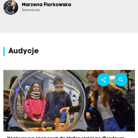
Marzena Florkowska
Dziennikarz
Audycje
share
search