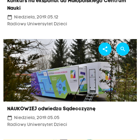
Konkurs na eksponat do Małopolskiego Centrum
Nauki
calendar_today
Niedziela, 2019.05.12
Radiowy Uniwersytet Dzieci
share
search
NAUKOWIEJ odwiedza Sądecczyznę
calendar_today
Niedziela, 2019.05.05
Radiowy Uniwersytet Dzieci