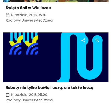
Święto Soli w Wieliczce
calendar_today
Niedziela, 2018.06.10
Radiowy Uniwersytet Dzieci
share
search
Roboty nie tylko bawią i uczą, ale także leczą
calendar_today
Niedziela, 2018.05.20
Radiowy Uniwersytet Dzieci