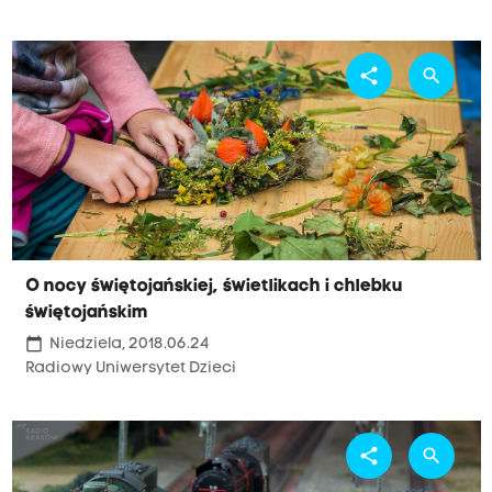
share
search
O nocy świętojańskiej, świetlikach i chlebku
świętojańskim
calendar_today
Niedziela, 2018.06.24
Radiowy Uniwersytet Dzieci
share
search