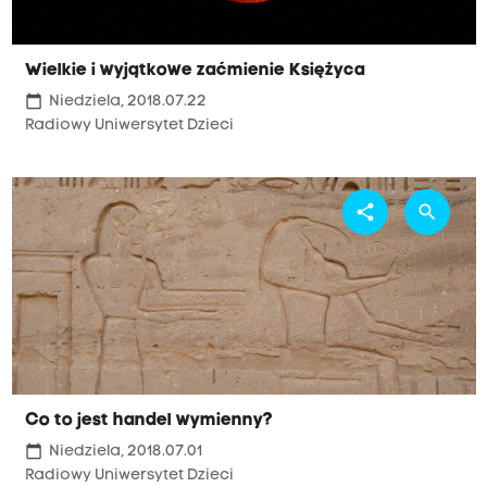
Wielkie i wyjątkowe zaćmienie Księżyca
calendar_today
Niedziela, 2018.07.22
Radiowy Uniwersytet Dzieci
share
search
Co to jest handel wymienny?
calendar_today
Niedziela, 2018.07.01
Radiowy Uniwersytet Dzieci