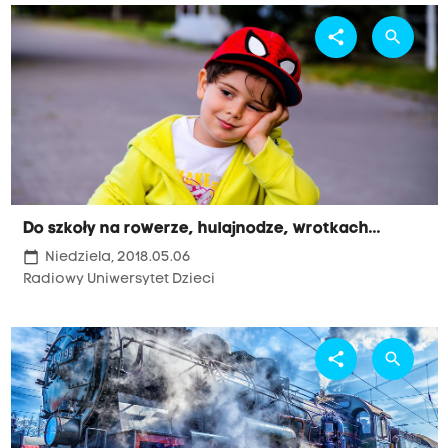
share
search
Do szkoły na rowerze, hulajnodze, wrotkach...
calendar_today
Niedziela, 2018.05.06
Radiowy Uniwersytet Dzieci
share
search