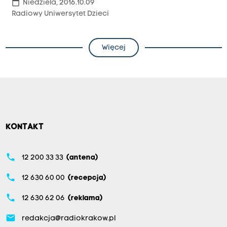
calendar_today
Niedziela, 2016.10.09
Radiowy Uniwersytet Dzieci
Więcej
KONTAKT
phone
12 200 33 33
(antena)
phone
12 630 60 00
(recepcja)
phone
12 630 62 06
(reklama)
email
redakcja@radiokrakow.pl