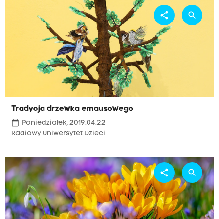
share
search
Tradycja drzewka emausowego
calendar_today
Poniedziałek, 2019.04.22
Radiowy Uniwersytet Dzieci
share
search