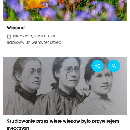
Wiosna!
calendar_today
Niedziela, 2019.03.24
Radiowy Uniwersytet Dzieci
share
search
Studiowanie przez wiele wieków było przywilejem
mężczyzn