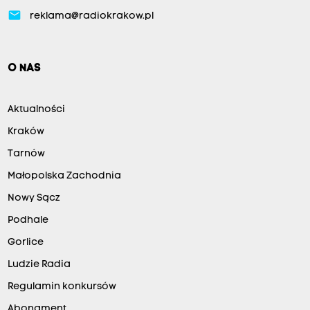
email
reklama@radiokrakow.pl
O NAS
Aktualności
Kraków
Tarnów
Małopolska Zachodnia
Nowy Sącz
Podhale
Gorlice
Ludzie Radia
Regulamin konkursów
Abonament