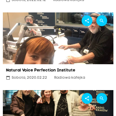
calendar_today
Sobota, 2022.02.12
Radiowa kafejka
share
search
Natural Voice Perfection Institute
calendar_today
Sobota, 2020.02.22
Radiowa kafejka
share
search