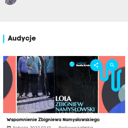
Audycje
share
search
Wspomnienie Zbigniewa Namysłowskiego