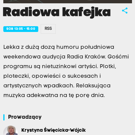
Radiowa kafejka
share
RSS
SOB 13:05 - 15:00
Lekka z dużą dozą humoru południowa
weekendowa audycja Radia Kraków. Gośćmi
programu są nietuzinkowi artyści. Plotki,
ploteczki, opowieści o sukcesach i
artystycznych wpadkach. Relaksująca
muzyka adekwatna na tę porę dnia.
Prowadzący
Krystyna Święcicka-Wójcik