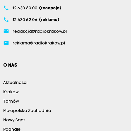
phone
12 630 60 00
(recepcja)
phone
12 630 62 06
(reklama)
email
redakcja@radiokrakow.pl
email
reklama@radiokrakow.pl
O NAS
Aktualności
Kraków
Tarnów
Małopolska Zachodnia
Nowy Sącz
Podhale