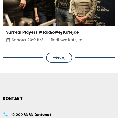
Surreal Players w Radiowej Kafejce
calendar_today
Sobota, 2019.11.16
Radiowa kafejka
Więcej
KONTAKT
phone
12 200 33 33
(antena)