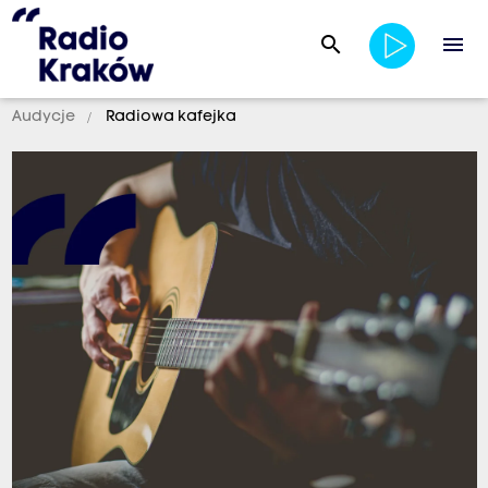
search
menu
Audycje
Radiowa kafejka