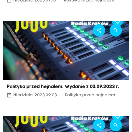
calendar_today
Niedziela, 2023.09.10
Polityka przed hejnałem
share
search
Polityka przed hejnałem. Wydanie z 03.09.2023 r.
calendar_today
Niedziela, 2023.09.03
Polityka przed hejnałem
share
search