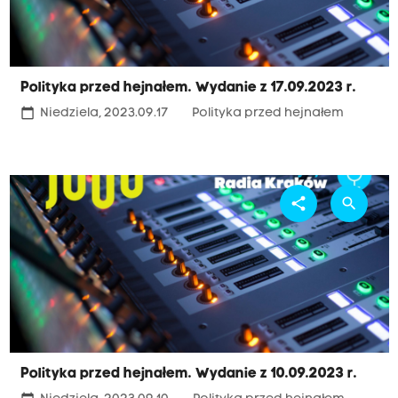
Polityka przed hejnałem. Wydanie z 17.09.2023 r.
calendar_today
Niedziela, 2023.09.17
Polityka przed hejnałem
share
search
Polityka przed hejnałem. Wydanie z 10.09.2023 r.