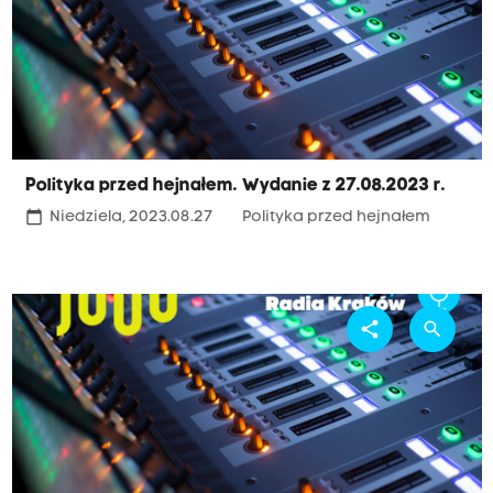
Polityka przed hejnałem. Wydanie z 27.08.2023 r.
calendar_today
Niedziela, 2023.08.27
Polityka przed hejnałem
share
search