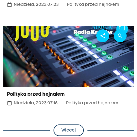
calendar_today
Niedziela, 2023.07.23
Polityka przed hejnałem
share
search
Polityka przed hejnałem
calendar_today
Niedziela, 2023.07.16
Polityka przed hejnałem
Więcej