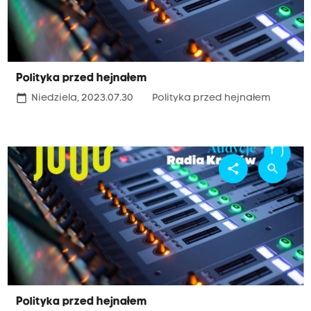
Polityka przed hejnałem
calendar_today
Niedziela, 2023.07.30
Polityka przed hejnałem
share
search
Polityka przed hejnałem