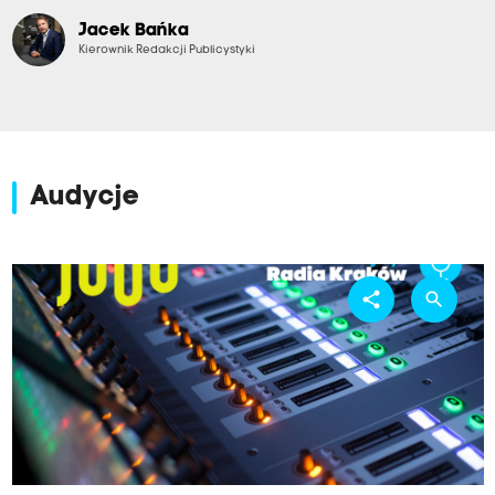
Jacek Bańka
Kierownik Redakcji Publicystyki
Audycje
share
search