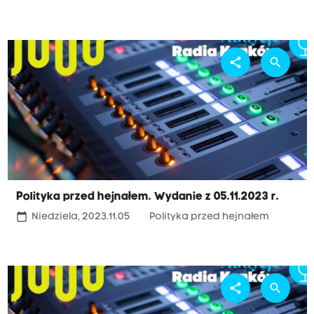
share
search
Polityka przed hejnałem. Wydanie z 05.11.2023 r.
calendar_today
Niedziela, 2023.11.05
Polityka przed hejnałem
share
search