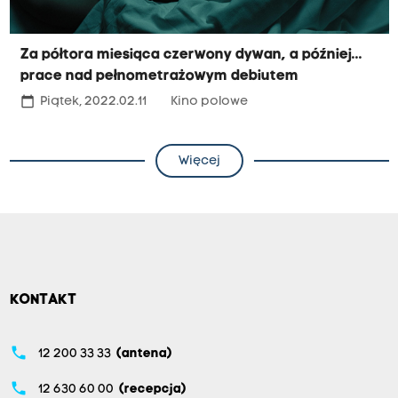
Za półtora miesiąca czerwony dywan, a później...
prace nad pełnometrażowym debiutem
calendar_today
Piątek, 2022.02.11
Kino polowe
Więcej
KONTAKT
phone
12 200 33 33
(antena)
phone
12 630 60 00
(recepcja)