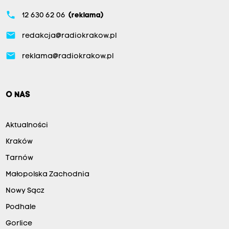
phone
12 630 62 06
(reklama)
email
redakcja@radiokrakow.pl
email
reklama@radiokrakow.pl
O NAS
Aktualności
Kraków
Tarnów
Małopolska Zachodnia
Nowy Sącz
Podhale
Gorlice