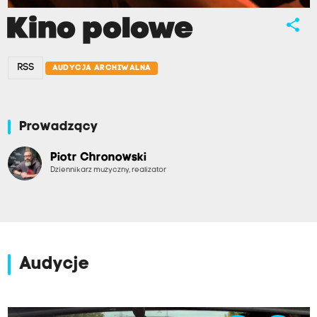
Kino polowe
share
RSS
AUDYCJA ARCHIWALNA
Prowadzący
Piotr Chronowski
Dziennikarz muzyczny, realizator
Audycje