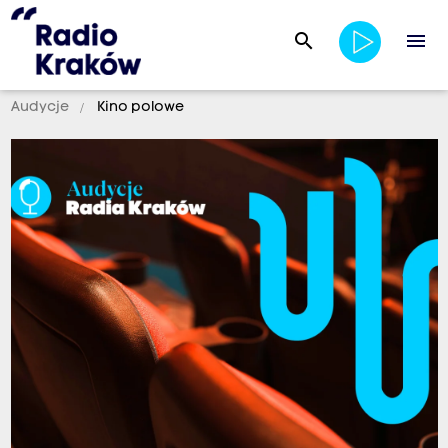
search
menu
Audycje
Kino polowe