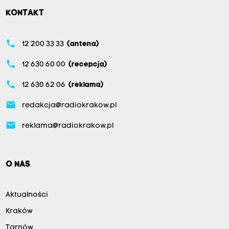
KONTAKT
phone
12 200 33 33
(antena)
phone
12 630 60 00
(recepcja)
phone
12 630 62 06
(reklama)
email
redakcja@radiokrakow.pl
email
reklama@radiokrakow.pl
O NAS
Aktualności
Kraków
Tarnów