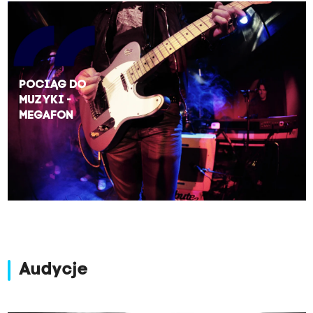
Pociąg do
muzyki -
Megafon
Audycje