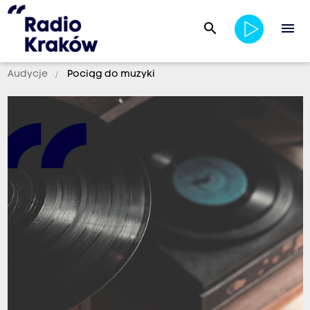
search
menu
Audycje
Pociąg do muzyki