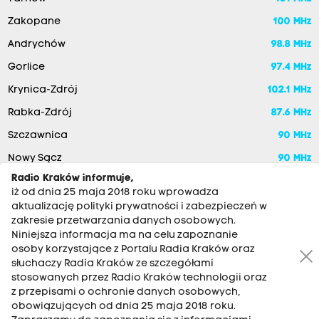
Zakopane
100 MHz
Andrychów
98.8 MHz
Gorlice
97.4 MHz
Krynica-Zdrój
102.1 MHz
Rabka-Zdrój
87.6 MHz
Szczawnica
90 MHz
Nowy Sącz
90 MHz
Radio Kraków informuje,
iż od dnia 25 maja 2018 roku wprowadza
aktualizację polityki prywatności i zabezpieczeń w
zakresie przetwarzania danych osobowych.
Niniejsza informacja ma na celu zapoznanie
osoby korzystające z Portalu Radia Kraków oraz
słuchaczy Radia Kraków ze szczegółami
stosowanych przez Radio Kraków technologii oraz
RADIO KRAKÓW SA. Aleja Juliusza Słowackiego 22, 30-007
z przepisami o ochronie danych osobowych,
Kraków
obowiązujących od dnia 25 maja 2018 roku.