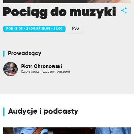
Pociąg do muzyki
share
RSS
PON 19:05 - 21:00 ŚR 19:05 - 21:00
Prowadzący
Piotr Chronowski
Dziennikarz muzyczny, realizator
Audycje i podcasty