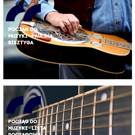
Pociąg do
muzyki - Paulina
Bisztyga
Pociąg do
muzyki - Lista