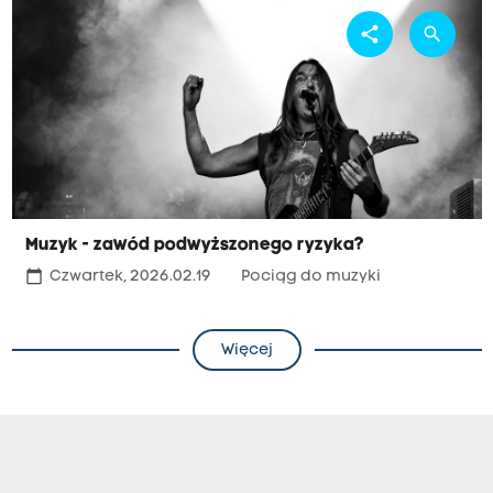
share
search
Muzyk - zawód podwyższonego ryzyka?
calendar_today
Czwartek, 2026.02.19
Pociąg do muzyki
Więcej