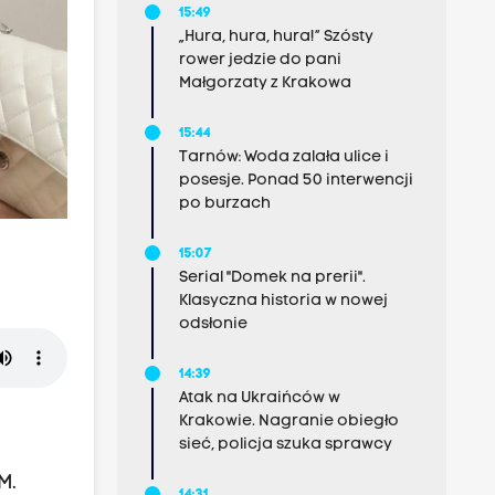
15:49
„Hura, hura, hura!” Szósty
rower jedzie do pani
Małgorzaty z Krakowa
15:44
Tarnów: Woda zalała ulice i
posesje. Ponad 50 interwencji
po burzach
15:07
Serial "Domek na prerii".
Klasyczna historia w nowej
odsłonie
14:39
Atak na Ukraińców w
Krakowie. Nagranie obiegło
sieć, policja szuka sprawcy
M.