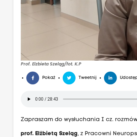
Prof. Elzbieta Szeląg/fot. K.P
Pokaż
Tweetnij
Udostęp
Zapraszam do wysłuchania I cz. rozmów 
prof. Elżbietą Szeląg
, z Pracowni Neurops