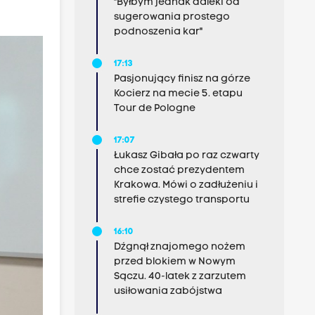
"Byłbym jednak daleki od
sugerowania prostego
podnoszenia kar"
17:13
Pasjonujący finisz na górze
Kocierz na mecie 5. etapu
Tour de Pologne
17:07
Łukasz Gibała po raz czwarty
chce zostać prezydentem
Krakowa. Mówi o zadłużeniu i
strefie czystego transportu
16:10
Dźgnął znajomego nożem
przed blokiem w Nowym
Sączu. 40-latek z zarzutem
usiłowania zabójstwa