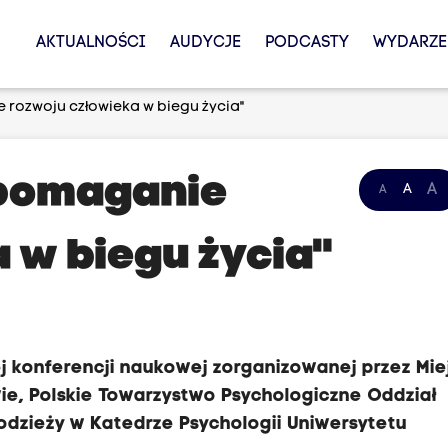
AKTUALNOŚCI
AUDYCJE
PODCASTY
WYDARZE
 rozwoju człowieka w biegu życia"
spomaganie
A
A
A
 w biegu życia"
ej konferencji naukowej zorganizowanej przez Mie
wie, Polskie Towarzystwo Psychologiczne Oddział
łodzieży w Katedrze Psychologii Uniwersytetu