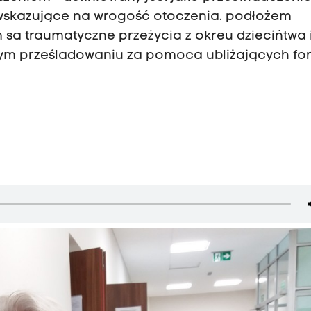
y wskazujące na wrogość otoczenia. podłożem
sa traumatyczne przeżycia z okreu dziecińtwa 
łym prześladowaniu za pomoca ubliżających fo