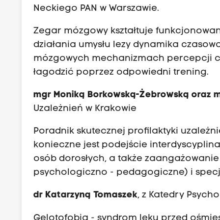
Neckiego PAN w Warszawie.
Zegar mózgowy kształtuje funkcjonowani
działania umysłu lezy dynamika czasow
mózgowych mechanizmach percepcji cz
łagodzić poprzez odpowiedni trening.
mgr Moniką Borkowską-Żebrowską oraz m
Uzależnień w Krakowie
Poradnik skutecznej profilaktyki uzależn
konieczne jest podejście interdyscyplina
osób dorosłych, a także zaangażowanie wi
psychologiczno - pedagogiczne) i specj
dr Katarzyną Tomaszek
, z Katedry Psych
Gelotofobia - syndrom lęku przed ośmie