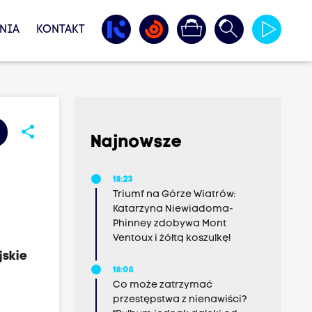
NIA
KONTAKT
share
Najnowsze
18:23
Triumf na Górze Wiatrów:
Katarzyna Niewiadoma-
Phinney zdobywa Mont
Ventoux i żółtą koszulkę!
jskie
18:08
Co może zatrzymać
przestępstwa z nienawiści?