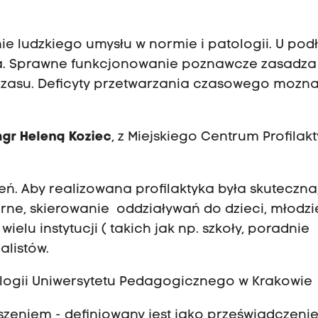
e ludzkiego umysłu w normie i patologii. U pod
a. Sprawne funkcjonowanie poznawcze zasadza 
asu. Deficyty przetwarzania czasowego mozn
gr Heleną Koziec
, z Miejskiego Centrum Profilakt
ień. Aby realizowana profilaktyka była skuteczna
rne, skierowanie oddziaływań do dzieci, młodzie
elu instytucji ( takich jak np. szkoły, poradnie
alistów.
ologii Uniwersytetu Pedagogicznego w Krakowie
szeniem - definiowany jest jako przeświadczeni