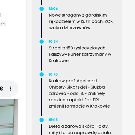
12:06
i
Nowe stragany z góralskim
rękodziełem w Kuźnicach. ZCK
rm
szuka dzierżawców
10:54
Straciła 150 tysięcy złotych.
Fałszywy kurier zatrzymany w
Krakowie
10:45
Kraków prof. Agnieszki
Chłosty-Sikorskiej - Służba
zdrowia - odc. 8. - Zniknęły
rodzinne apteki. Jak PRL
zmienił farmację w Krakowie
15:05
Dieta a zdrowa skóra. Fakty,
mity i to, co naprawdę działa