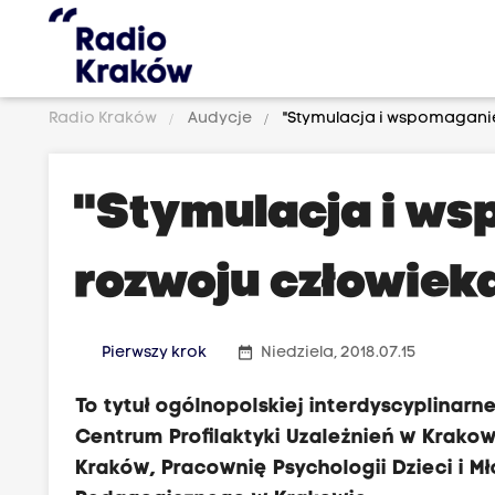
Radio Kraków
Audycje
"Stymulacja i wspomaganie
"Stymulacja i w
rozwoju człowieka
date_range
Pierwszy krok
Niedziela, 2018.07.15
To tytuł ogólnopolskiej interdyscyplinarn
Centrum Profilaktyki Uzależnień w Krako
Kraków, Pracownię Psychologii Dzieci i M