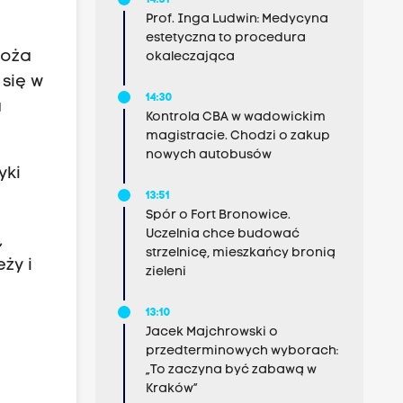
14:31
Prof. Inga Ludwin: Medycyna
estetyczna to procedura
łoża
okaleczająca
się w
14:30
a
Kontrola CBA w wadowickim
magistracie. Chodzi o zakup
nowych autobusów
yki
13:51
Spór o Fort Bronowice.
Uczelnia chce budować
,
strzelnicę, mieszkańcy bronią
ży i
zieleni
13:10
Jacek Majchrowski o
przedterminowych wyborach:
„To zaczyna być zabawą w
Kraków”
e