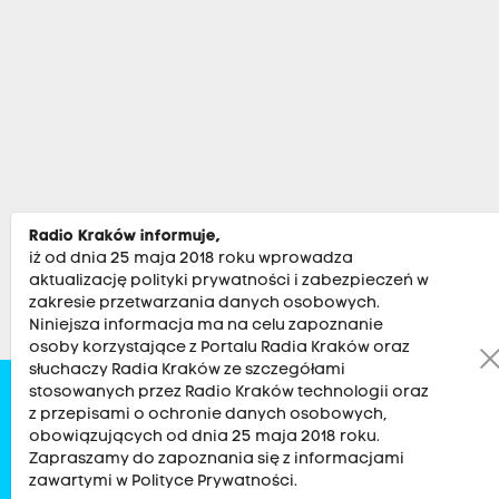
Radio Kraków informuje,
iż od dnia 25 maja 2018 roku wprowadza
aktualizację polityki prywatności i zabezpieczeń w
zakresie przetwarzania danych osobowych.
Niniejsza informacja ma na celu zapoznanie
osoby korzystające z Portalu Radia Kraków oraz
słuchaczy Radia Kraków ze szczegółami
stosowanych przez Radio Kraków technologii oraz
Zobacz
Kultura
Sport
Muzyka
Audycje
Po
z przepisami o ochronie danych osobowych,
obowiązujących od dnia 25 maja 2018 roku.
Zapraszamy do zapoznania się z informacjami
RADIO KRAKÓW SA. Aleja Juliusza Słowackiego 22, 30-007
zawartymi w Polityce Prywatności.