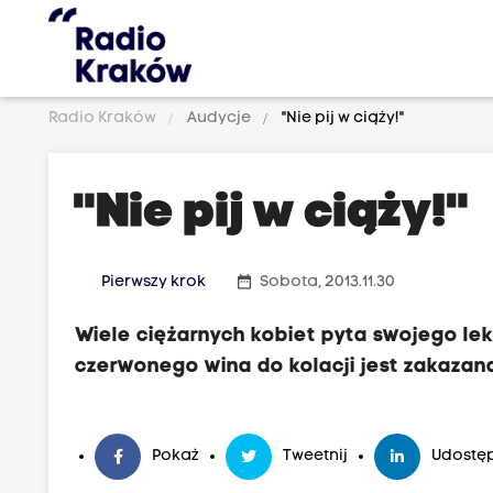
Radio Kraków
Audycje
"Nie pij w ciąży!"
"Nie pij w ciąży!"
date_range
Pierwszy krok
Sobota, 2013.11.30
Wiele ciężarnych kobiet pyta swojego le
czerwonego wina do kolacji jest zakazan
Pokaż
Tweetnij
Udostęp