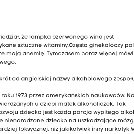
wiedział, że lampka czerwonego wina jest
ołykane sztuczne witaminy.Często ginekolodzy po
re mają anemię. Tymczasem coraz więcej mówi 
owego.
skrót od angielskiej nazwy alkoholowego zespoł
y w roku 1973 przez amerykańskich naukowców. N
wierdzanych u dzieci matek alkoholiczek. Tak
woju dziecka jest każda porcja wypitego alko
oje nienarodzone dziecko na uszkadzające mózg
rdziej toksycznej, niż jakikolwiek inny narkotyk.