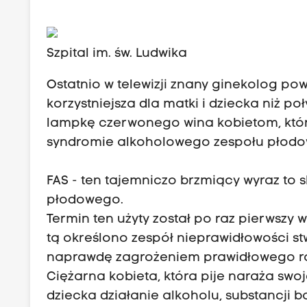
Szpital im. św. Ludwika
Ostatnio w telewizji znany ginekolog po
korzystniejsza dla matki i dziecka niż p
lampkę czerwonego wina kobietom, któ
syndromie alkoholowego zespołu płod
FAS - ten tajemniczo brzmiący wyraz to 
płodowego.
Termin ten użyty został po raz pierwsz
tą określono zespół nieprawidłowości st
naprawdę zagrożeniem prawidłowego roz
Ciężarna kobieta, która pije naraża sw
dziecka działanie alkoholu, substancji ba