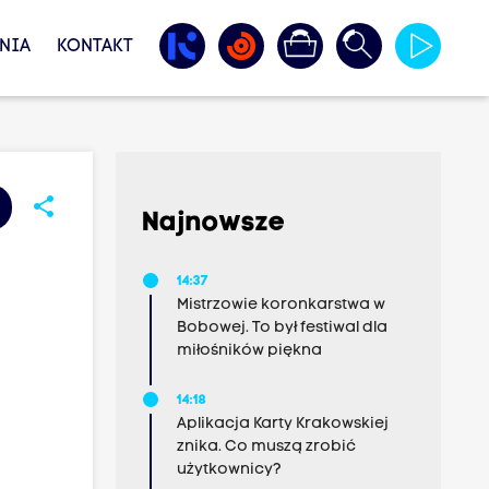
NIA
KONTAKT
share
Najnowsze
14:37
Mistrzowie koronkarstwa w
Bobowej. To był festiwal dla
miłośników piękna
14:18
Aplikacja Karty Krakowskiej
znika. Co muszą zrobić
użytkownicy?