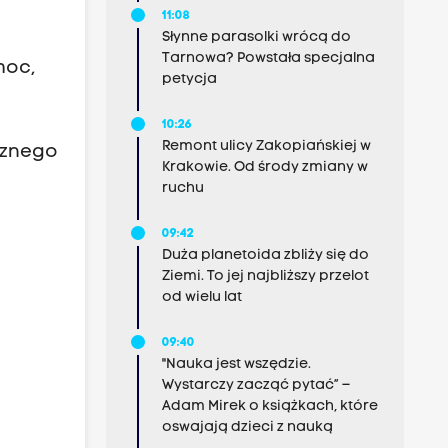
11:08
Słynne parasolki wrócą do
Tarnowa? Powstała specjalna
moc,
petycja
10:26
Remont ulicy Zakopiańskiej w
ycznego
Krakowie. Od środy zmiany w
ruchu
09:42
Duża planetoida zbliży się do
Ziemi. To jej najbliższy przelot
od wielu lat
09:40
"Nauka jest wszędzie.
Wystarczy zacząć pytać” –
Adam Mirek o książkach, które
oswajają dzieci z nauką