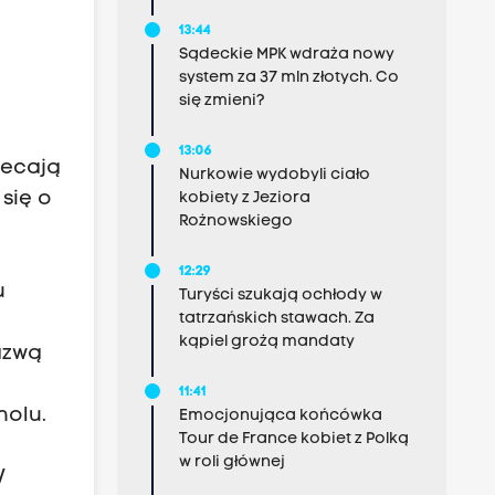
13:44
Sądeckie MPK wdraża nowy
system za 37 mln złotych. Co
się zmieni?
13:06
lecają
Nurkowie wydobyli ciało
się o
kobiety z Jeziora
Rożnowskiego
12:29
u
Turyści szukają ochłody w
tatrzańskich stawach. Za
kąpiel grożą mandaty
azwą
11:41
holu.
Emocjonująca końcówka
Tour de France kobiet z Polką
w roli głównej
W