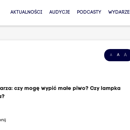
AKTUALNOŚCI
AUDYCJE
PODCASTY
WYDARZE
A
A
A
karza: czy mogę wypić małe piwo? Czy lampka
a?
nij