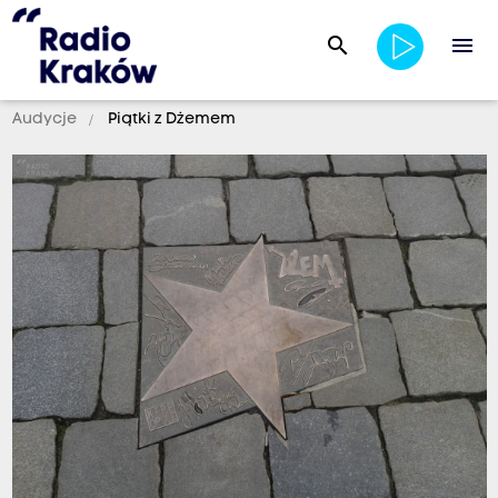
search
menu
Audycje
Piątki z Dżemem