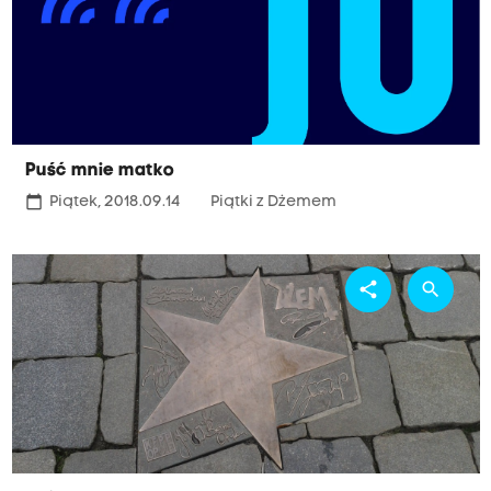
Puść mnie matko
calendar_today
Piątek, 2018.09.14
Piątki z Dżemem
share
search