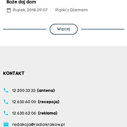
Boże daj dom
calendar_today
Piątek, 2018.09.07
Piątki z Dżemem
Więcej
KONTAKT
phone
12 200 33 33
(antena)
phone
12 630 60 00
(recepcja)
phone
12 630 62 06
(reklama)
email
redakcja@radiokrakow.pl