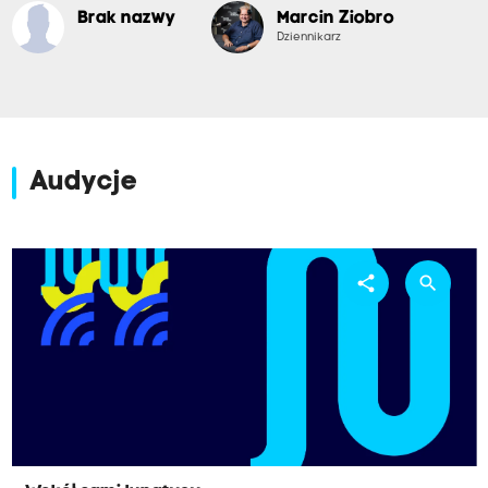
Brak nazwy
Marcin Ziobro
Dziennikarz
Audycje
share
search