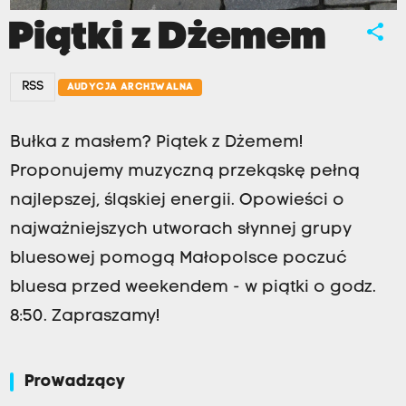
Piątki z Dżemem
share
RSS
AUDYCJA ARCHIWALNA
Bułka z masłem? Piątek z Dżemem!
Proponujemy muzyczną przekąskę pełną
najlepszej, śląskiej energii. Opowieści o
najważniejszych utworach słynnej grupy
bluesowej pomogą Małopolsce poczuć
bluesa przed weekendem - w piątki o godz.
8:50. Zapraszamy!
Prowadzący