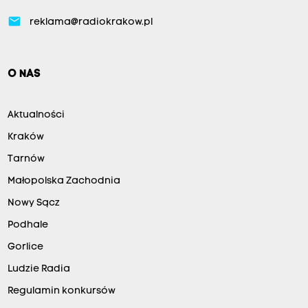
email
reklama@radiokrakow.pl
O NAS
Aktualności
Kraków
Tarnów
Małopolska Zachodnia
Nowy Sącz
Podhale
Gorlice
Ludzie Radia
Regulamin konkursów