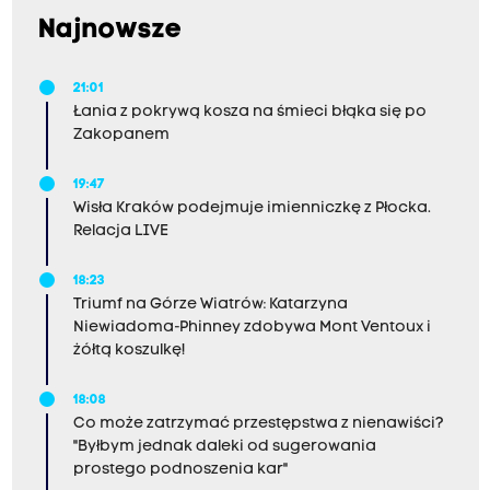
Najnowsze
21:01
Łania z pokrywą kosza na śmieci błąka się po
Zakopanem
19:47
Wisła Kraków podejmuje imienniczkę z Płocka.
Relacja LIVE
18:23
Triumf na Górze Wiatrów: Katarzyna
Niewiadoma-Phinney zdobywa Mont Ventoux i
żółtą koszulkę!
18:08
Co może zatrzymać przestępstwa z nienawiści?
"Byłbym jednak daleki od sugerowania
prostego podnoszenia kar"