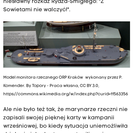
niesławny rozkaz Rydza-Śmigłego: "Z
Sowietami nie walczyć!".
Model monitora rzecznego ORP Kraków wykonany przez P.
Komender. By Topory - Praca własna, CC BY 3.0,
https://commons.wikimedia.org/w/index.php?curid=11563356
Ale nie było też tak, że marynarze rzeczni nie
zapisali swojej pięknej karty w kampanii
wrześniowej, bo kiedy sytuacja uniemożliwiła