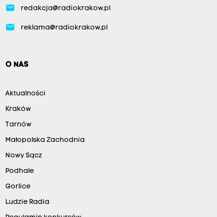
email
redakcja@radiokrakow.pl
email
reklama@radiokrakow.pl
O NAS
Aktualności
Kraków
Tarnów
Małopolska Zachodnia
Nowy Sącz
Podhale
Gorlice
Ludzie Radia