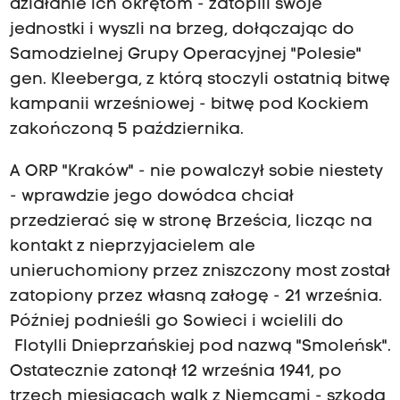
działanie ich okrętom - zatopili swoje
jednostki i wyszli na brzeg, dołączając do
Samodzielnej Grupy Operacyjnej "Polesie"
gen. Kleeberga, z którą stoczyli ostatnią bitwę
kampanii wrześniowej - bitwę pod Kockiem
zakończoną 5 października.
A ORP "Kraków" - nie powalczył sobie niestety
- wprawdzie jego dowódca chciał
przedzierać się w stronę Brześcia, licząc na
kontakt z nieprzyjacielem ale
unieruchomiony przez zniszczony most został
zatopiony przez własną załogę - 21 września.
Później podnieśli go Sowieci i wcielili do
Flotylli Dnieprzańskiej pod nazwą "Smoleńsk".
Ostatecznie zatonął 12 września 1941, po
trzech miesiącach walk z Niemcami - szkoda