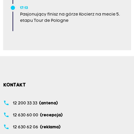
17:13
Pasjonujący finisz na górze Kocierz na mecie 5.
etapu Tour de Pologne
KONTAKT
phone
12 200 33 33
(antena)
phone
12 630 60 00
(recepcja)
phone
12 630 62 06
(reklama)