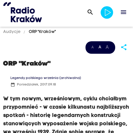
search
menu
Audycje
ORP "Kraków"
share
A
A
A
ORP "Kraków"
Legendy polskiego września (archiwalna)
date_range
Poniedziałek, 2017.09.18
W tym nowym, wrześniowym, cyklu chciałbym
przypomnieć - w czasie kilkunastu najbliższych
spotkań - historię legendarnych konstrukcji
stanowiących wyposażenie wojska polskiego,
we wrześniu 1939. Zdaję sobie sprawę, że