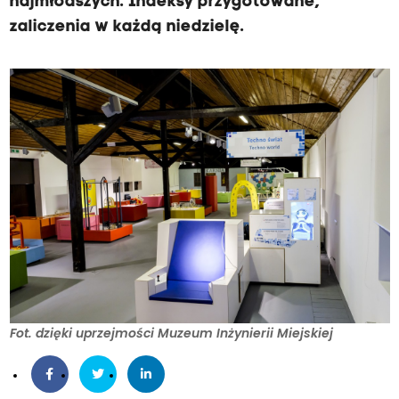
najmłodszych. Indeksy przygotowane,
U
zaliczenia w każdą niedzielę.
n
i
w
e
r
s
y
t
e
t
Fot. dzięki uprzejmości Muzeum Inżynierii Miejskiej
D
z