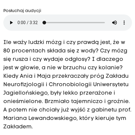
i
e
Posłuchaj audycji
c
i
(
Ile waży ludzki mózg i czy prawdą jest, że w
a
80 procentach składa się z wody? Czy mózg
u
się rusza i czy wydaje odgłosy? I dlaczego
jest w głowie, a nie w brzuchu czy kolanie?
d
Kiedy Ania i Maja przekraczały próg Zakładu
y
Neurofizjologii i Chronobiologii Uniwersytetu
c
Jagiellońskiego, były lekko przerażone i
j
onieśmielone. Brzmiało tajemniczo i groźnie.
a
A potem nie chciały już wyjść z gabinetu prof.
Mariana Lewandowskiego, który kieruje tym
a
Zakładem.
r