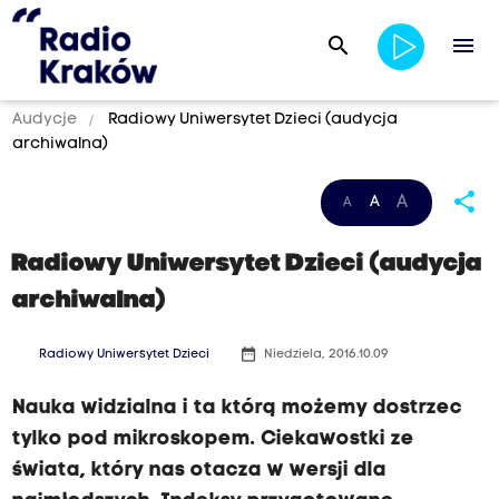
search
menu
Audycje
Radiowy Uniwersytet Dzieci (audycja
archiwalna)
share
A
A
A
Radiowy Uniwersytet Dzieci (audycja
R
archiwalna)
a
d
date_range
Radiowy Uniwersytet Dzieci
Niedziela, 2016.10.09
i
Nauka widzialna i ta którą możemy dostrzec
o
tylko pod mikroskopem. Ciekawostki ze
w
świata, który nas otacza w wersji dla
y