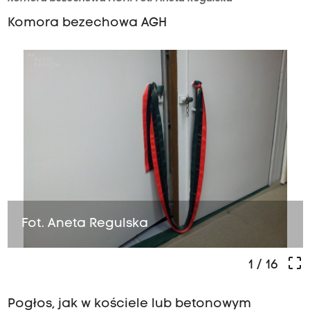
Komora bezechowa AGH
Fot. Aneta Regulska
crop_free
1
/ 16
Pogłos, jak w kościele lub betonowym