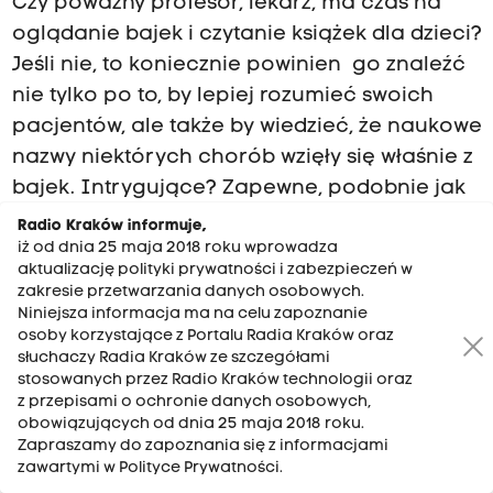
Czy poważny profesor, lekarz, ma czas na
oglądanie bajek i czytanie książek dla dzieci?
Jeśli nie, to koniecznie powinien go znaleźć
nie tylko po to, by lepiej rozumieć swoich
pacjentów, ale także by wiedzieć, że naukowe
nazwy niektórych chorób wzięły się właśnie z
bajek. Intrygujące? Zapewne, podobnie jak
rozmowa Marzeny Florkowskiej z prof.
Radio Kraków informuje,
iż od dnia 25 maja 2018 roku wprowadza
Mikołajem Spodarykiem, pediatrą z
aktualizację polityki prywatności i zabezpieczeń w
Uniwersyteckiego Szpitala Dziecięcego w
zakresie przetwarzania danych osobowych.
Prokocimiu.
Niniejsza informacja ma na celu zapoznanie
osoby korzystające z Portalu Radia Kraków oraz
słuchaczy Radia Kraków ze szczegółami
Posłuchaj prof. Mariana Lewandowskiego z Zakładu
stosowanych przez Radio Kraków technologii oraz
Neurofizjologii i Chronobiologii Uniwersytetu
z przepisami o ochronie danych osobowych,
Jagiellońskiego
obowiązujących od dnia 25 maja 2018 roku.
Zapraszamy do zapoznania się z informacjami
zawartymi w Polityce Prywatności.