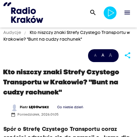
search
menu
Audycje
Kto niszczy znaki Strefy Czystego Transportu w
Krakowie? "Bunt na cudzy rachunek"
share
A
A
A
Kto niszczy znaki Strefy Czystego
Transportu w Krakowie? "Bunt na
cudzy rachunek"
Piotr
ŁĘGOWSKI
Co niesie dzień
date_range
Poniedziałek, 2026.01.05
Spór o Strefę Czystego Transportu coraz