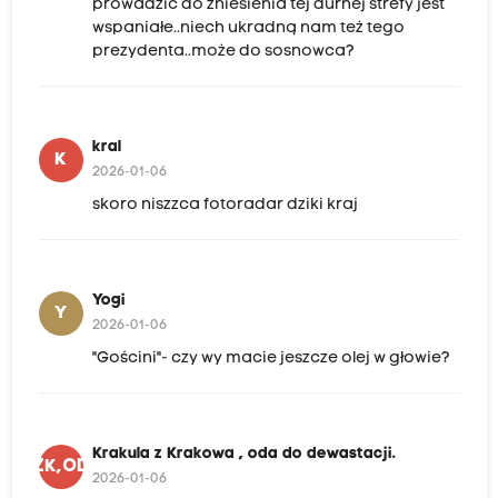
prowadzić do zniesienia tej durnej strefy jest
wspaniałe..niech ukradną nam też tego
prezydenta..może do sosnowca?
kral
K
2026-01-06
skoro niszzca fotoradar dziki kraj
Yogi
Y
2026-01-06
"Gościni"- czy wy macie jeszcze olej w głowie?
Krakula z Krakowa , oda do dewastacji.
KZK,ODD
2026-01-06