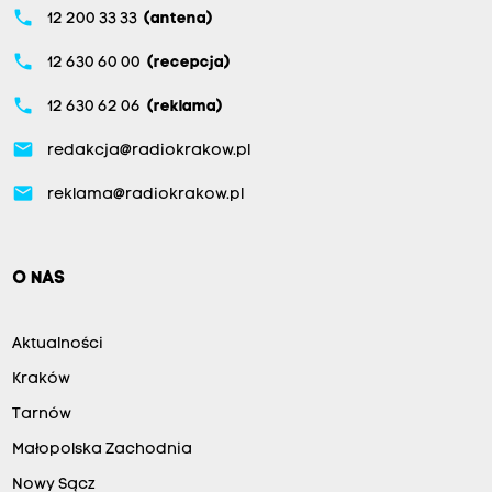
phone
12 200 33 33
(antena)
phone
12 630 60 00
(recepcja)
phone
12 630 62 06
(reklama)
email
redakcja@radiokrakow.pl
email
reklama@radiokrakow.pl
O NAS
Aktualności
Kraków
Tarnów
Małopolska Zachodnia
Nowy Sącz