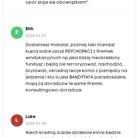
opór staje się obowiązkiem".
Ehh
E
2026-01-07
Dostaniesz mandat, później taki mandat
kupia sobie jacyś PSYCHOPACI z firemek
windykacyjnych np.jskis bliżej nieokreślony
fundusz i będą cie terroryzować, nachodzić,
licytować, okradną twoje konto z pieniędzy na
jedzenie i kto tu jest BANDYTA?A paradoksalne
mają za doradców te same firemki
konsultingowo-doradcze.
Luke
L
2026-01-06
Niech kradną..każde działanie które będzie