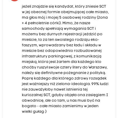
jeżeli znajdzie się kandydat, który zniesie SCT
w jej obecnej formie obejmującej całe miasto,
ma głos mój i mojej 5 osobowej rodziny (żona
+ 4 pełnoletnie córki). Mimo, że nasze
samochody spełniają wymagania SCT i
możemy bez durnych rejestracji jeździć po
mieście, to za ten swoistego rodzaju eko-
faszyzm, wprowadzany bez ładu i składu w
mieście bez odopowiednio rozbudowanej
infrastruktury parkingowej, z komunikacją
miejską, która jest żartem dla każdego kto
choćby ruszył swoje cztery litery do Warszawy,
należy się definitywne pożegnanie z polityką.
Poprę każdego dla którego zdrowy rozsądek
jest ważniejszy niż zielona-ideologia. 99% ludzi
nie zauważyłoby nawet istnienia tej
kuriozalnej SCT, gdyby objęła ona zasięgiem I
obwodnicę, ale co tam, u nas musi być na
bogato - całe miasto zamienimy w jeden
wielki gułag :)