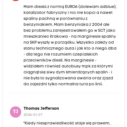
Mam diesla z normą EURO6 (dolewam adblue),
katalizator fabryczny i nic nie kopci a nawet
spaliny pachną w porównaniu z
benzyniakiem. Mam benzyniaka z 2004 ale
bez problemu zarejestrowałem go w SCT jako
mieszkaniec Krakowa - na marginesie spaliny
na SKP wyszły w porządku. Wszystko zależy od
stanu technicznego auta i jak kto o niego dba
- dla tego nie rozumiem czepialskich
przeciwników diesli. Na marginesie -
widziałem również autobusy mpk za którymi
ciągnął się siwy dym śmierdzących spalin - i
nie była to sygnalizowana awaria oraz zjazd
do zajezdni tylko normalna tura po linii.
Thomas Jefferson
TJ
2026-01-07
"Kiedy niesprawiedliwość staje się prawem,