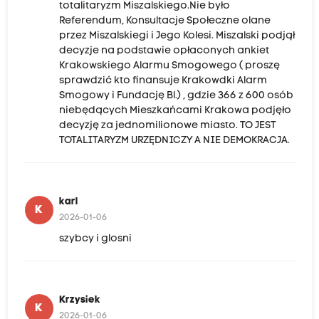
totalitaryzm Miszalskiego.Nie było
Referendum, Konsultacje Społeczne olane
przez Miszalskiegi i Jego Kolesi. Miszalski podjął
decyzje na podstawie opłaconych ankiet
Krakowskiego Alarmu Smogowego ( proszę
sprawdzić kto finansuje Krakowdki Alarm
Smogowy i Fundację Bl.) , gdzie 366 z 600 osób
niebędących Mieszkańcami Krakowa podjęło
decyzję za jednomilionowe miasto. TO JEST
TOTALITARYZM URZĘDNICZY A NIE DEMOKRACJA.
karl
K
2026-01-06
szybcy i glosni
Krzysiek
K
2026-01-06