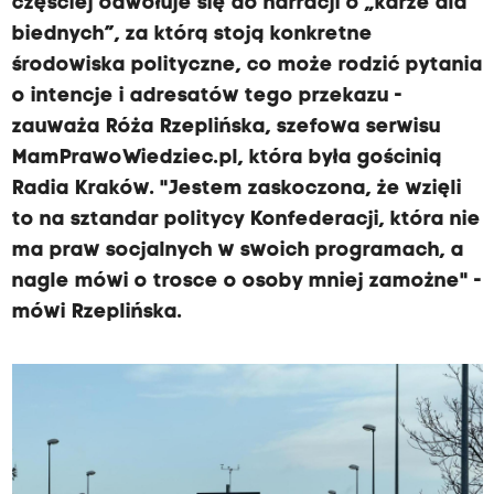
częściej odwołuje się do narracji o „karze dla
biednych”, za którą stoją konkretne
środowiska polityczne, co może rodzić pytania
o intencje i adresatów tego przekazu -
zauważa Róża Rzeplińska, szefowa serwisu
MamPrawoWiedziec.pl, która była gościnią
Radia Kraków. "Jestem zaskoczona, że wzięli
to na sztandar politycy Konfederacji, która nie
ma praw socjalnych w swoich programach, a
nagle mówi o trosce o osoby mniej zamożne" -
mówi Rzeplińska.