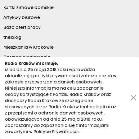
Kurtki zimowe damskie
Artykuły biurowe
Baza ofert pracy
the:blog
Mieszkania w Krakowie
Darmowe ogłoszenia
Radio Kraków informuje,
Sklep z kosmetykami tolpa.pl
iż od dnia 25 maja 2018 roku wprowadza
aktualizację polityki prywatności i zabezpieczeń w
zakresie przetwarzania danych osobowych.
Niniejsza informacja ma na celu zapoznanie
POSŁUCHASZ NAS
osoby korzystające z Portalu Radia Kraków oraz
słuchaczy Radia Kraków ze szczegółami
stosowanych przez Radio Kraków technologii oraz
Kraków
101.6 MHz
z przepisami o ochronie danych osobowych,
Tarnów
101 MHz
obowiązujących od dnia 25 maja 2018 roku.
Zapraszamy do zapoznania się z informacjami
Zakopane
100 MHz
zawartymi w Polityce Prywatności.
Andrychów
98.8 MHz