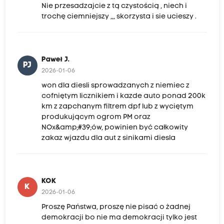
Nie przesadzajcie z tą czystością , niech i
trochę ciemniejszy ,,, skorzysta i sie ucieszy .
Paweł J.
PJ
2026-01-06
won dla diesli sprowadzanych z niemiec z
cofniętym licznikiem i kazde auto ponad 200k
km z zapchanym filtrem dpf lub z wyciętym
produkującym ogrom PM oraz
NOx&amp;#39;ów, powinien być całkowity
zakaz wjazdu dla aut z sinikami diesla
KOK
K
2026-01-06
Proszę Państwa, proszę nie pisać o żadnej
demokracji bo nie ma demokracji tylko jest