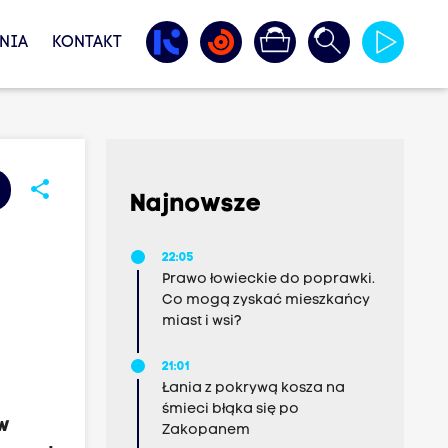
NIA
KONTAKT
share
Najnowsze
22:05
Prawo łowieckie do poprawki.
Co mogą zyskać mieszkańcy
miast i wsi?
21:01
Łania z pokrywą kosza na
śmieci błąka się po
 w
Zakopanem