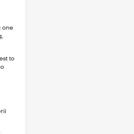
ą one
ą,
Jest to
do
rii
,