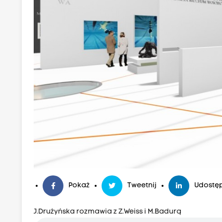
Pokaż
Tweetnij
Udostęp
J.Drużyńska rozmawia z Z.Weiss i M.Badurą