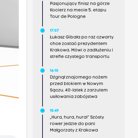
Pasjonujący finisz na górze
Kocierz na mecie 5. etapu
Tour de Pologne
17:07
Łukasz Gibała po raz czwarty
chce zostać prezydentem
Krakowa. Mówi o zadłużeniu i
strefie czystego transportu
16:10
Dźgnął znajomego nożem
przed blokiem w Nowym
Sączu. 40-latek z zarzutem
usiłowania zabójstwa
15:49
„Hura, hura, hura!” Szósty
rower jedzie do pani
Małgorzaty z Krakowa