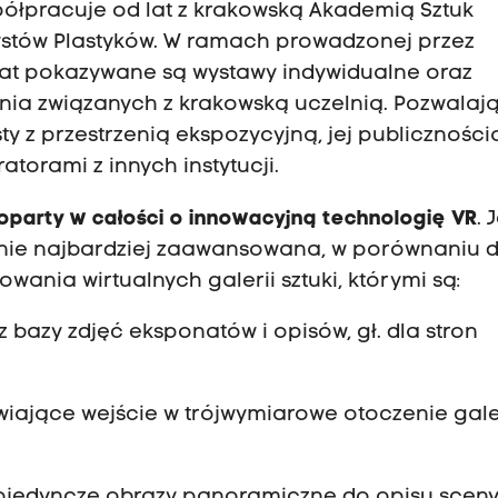
łpracuje od lat z krakowską Akademią Sztuk
tystów Plastyków. W ramach prowadzonej przez
d lat pokazywane są wystawy indywidualne oraz
nia związanych z krakowską uczelnią. Pozwalaj
y z przestrzenią ekspozycyjną, jej publiczności
atorami z innych instytucji.
oparty w całości o innowacyjną technologię VR
. 
znie najbardziej zaawansowana, w porównaniu 
nia wirtualnych galerii sztuki, którymi są:
 bazy zdjęć eksponatów i opisów, gł. dla stron
iwiające wejście w trójwymiarowe otoczenie gale
 pojedyncze obrazy panoramiczne do opisu sceny