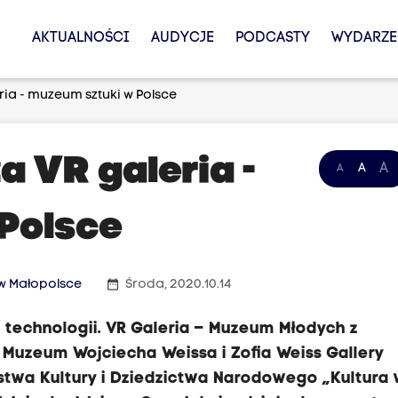
AKTUALNOŚCI
AUDYCJE
PODCASTY
WYDARZE
ia - muzeum sztuki w Polsce
 VR galeria -
A
A
A
Polsce
date_range
a w Małopolsce
Środa, 2020.10.14
 technologii. VR Galeria – Muzeum Młodych z
 Muzeum Wojciecha Weissa i Zofia Weiss Gallery
stwa Kultury i Dziedzictwa Narodowego „Kultura