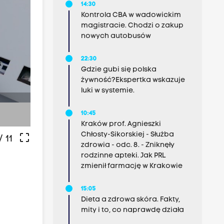
14:30
Kontrola CBA w wadowickim
magistracie. Chodzi o zakup
nowych autobusów
22:30
Gdzie gubi się polska
żywność?Ekspertka wskazuje
luki w systemie.
Fot. Zofia Weiss Gallery
10:45
Kraków prof. Agnieszki
Chłosty-Sikorskiej - Służba
crop_free
/ 11
zdrowia - odc. 8. - Zniknęły
rodzinne apteki. Jak PRL
zmienił farmację w Krakowie
15:05
Dieta a zdrowa skóra. Fakty,
mity i to, co naprawdę działa