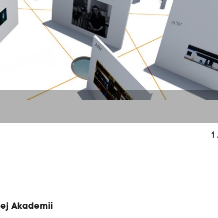
1
iej Akademii