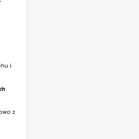
hu i
ch
kowo z