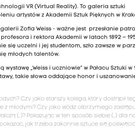
hnologii VR (Virtual Reality). To galeria sztuki
iu artystów z Akademii Sztuk Pięknych w Krako
a galerii Zofia Weiss - ważne jest przesłanie patr
profesora i rektora Akademii w latach 1892 – 195
 się uczelni i jej studentom, szło zawsze w parz
ię młodych talentów.
 wystawę „Weiss i uczniowie” w Pałacu Sztuki w 
stawy, takie słowa oddające honor i uszanowani
odych? Czy jako starszy kolega, który dostąpił te
wie z młodymi? Czy jako wódz olbrzymiego zastęp
alczą (…)? Pokazując w ten sposób siebie (…) dla na
azać, jak trzeba zakonnie sztuce się poświęcić 