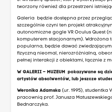
tworzony również dla przestrzeni istniejąc
Galeria będzie dostępna przez przegląd
szczególnie czyni ten projekt atrakcyjn
autonomiczne gogle VR Oculus Quest (
komputerem stacjonarnym). Wdrożona tec
popularna, będzie dawać zwiedzającym 
fizyczną nieomal, nierozróżnialną, obec
pełnej interakcji z obiektami, łącznie z 
W GALERII – MUZEUM pokazywane są dzieła
artystów absolwentów, lub jeszcze stud
Weronika Adamska
(ur. 1995), studentka
pracownią prof. Janusza Matuszewskiego
Bednarczyka.