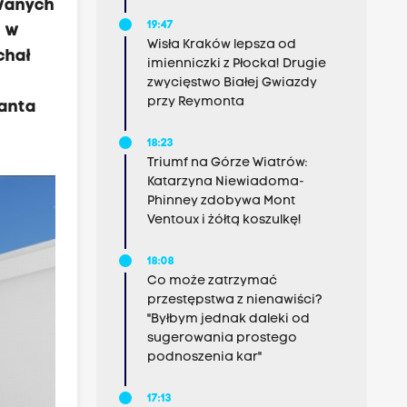
owanych
19:47
i w
Wisła Kraków lepsza od
chał
imienniczki z Płocka! Drugie
zwycięstwo Białej Gwiazdy
przy Reymonta
lanta
18:23
Triumf na Górze Wiatrów:
Katarzyna Niewiadoma-
Phinney zdobywa Mont
Ventoux i żółtą koszulkę!
18:08
Co może zatrzymać
przestępstwa z nienawiści?
"Byłbym jednak daleki od
sugerowania prostego
podnoszenia kar"
17:13