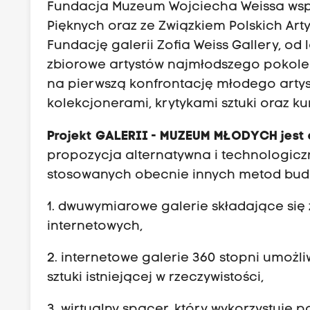
Fundacja Muzeum Wojciecha Weissa wspó
Pięknych oraz ze Związkiem Polskich Ar
Fundację galerii Zofia Weiss Gallery, o
zbiorowe artystów najmłodszego pokole
na pierwszą konfrontację młodego artyst
kolekcjonerami, krytykami sztuki oraz kur
Projekt GALERII - MUZEUM MŁODYCH jest 
propozycja alternatywna i technologic
stosowanych obecnie innych metod budowa
1. dwuwymiarowe galerie składające się z
internetowych,
2. internetowe galerie 360 stopni umożl
sztuki istniejącej w rzeczywistości,
3. wirtualny spacer, który wykorzystuje