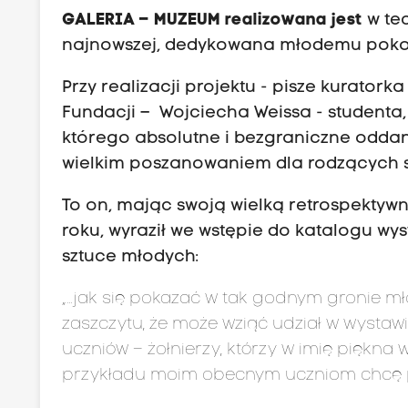
GALERIA – MUZEUM realizowana jest
w tec
najnowszej, dedykowana młodemu pokolen
Przy realizacji projektu - pisze kuratork
Fundacji – Wojciecha Weissa - studenta, 
którego absolutne i bezgraniczne oddanie
wielkim poszanowaniem dla rodzących s
To on, mając swoją wielką retrospektywną
roku, wyraził we wstępie do katalogu wy
sztuce młodych:
„…jak się pokazać w tak godnym gronie mł
zaszczytu, że może wziąć udział w wysta
uczniów – żołnierzy, którzy w imię piękna w
przykładu moim obecnym uczniom chcę pok