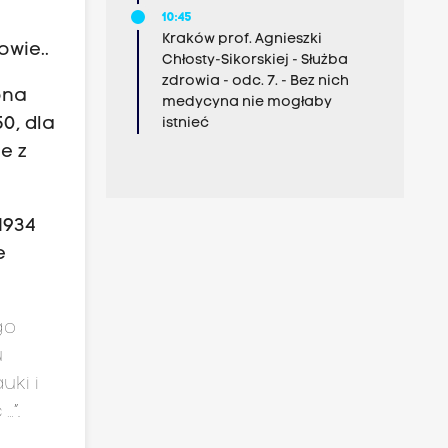
10:45
Kraków prof. Agnieszki
wie..
Chłosty-Sikorskiej - Służba
zdrowia - odc. 7. - Bez nich
ona
medycyna nie mogłaby
0, dla
istnieć
e z
1934
e
go
u
uki i
…”.