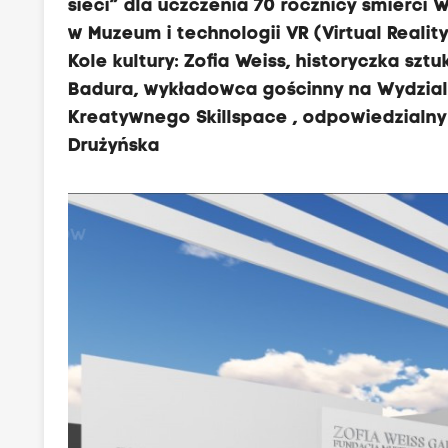
sieci” dla uczczenia 70 rocznicy śmierci
w Muzeum i technologii VR (Virtual Reali
Kole kultury: Zofia Weiss, historyczka sz
Badura, wykładowca gościnny na Wydzial
Kreatywnego Skillspace , odpowiedzialny 
Drużyńska