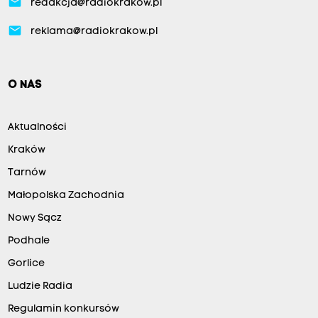
email
redakcja@radiokrakow.pl
email
reklama@radiokrakow.pl
O NAS
Aktualności
Kraków
Tarnów
Małopolska Zachodnia
Nowy Sącz
Podhale
Gorlice
Ludzie Radia
Regulamin konkursów