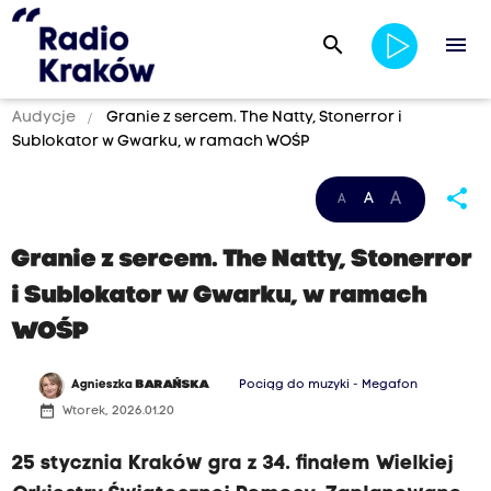
search
menu
Audycje
Granie z sercem. The Natty, Stonerror i
Sublokator w Gwarku, w ramach WOŚP
share
A
A
A
Granie z sercem. The Natty, Stonerror
i Sublokator w Gwarku, w ramach
WOŚP
Agnieszka
BARAŃSKA
Pociąg do muzyki - Megafon
date_range
Wtorek, 2026.01.20
25 stycznia Kraków gra z 34. finałem Wielkiej