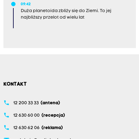
09:42
Duża planetoida zbliży się do Ziemi. To jej
najbliższy przelot od wielu lat
KONTAKT
phone
12 200 33 33
(antena)
phone
12 630 60 00
(recepcja)
phone
12 630 62 06
(reklama)