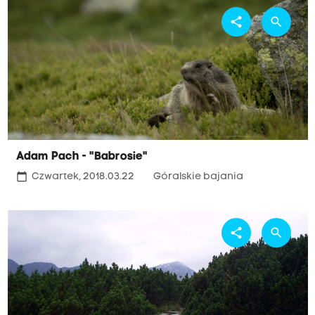
share
search
Adam Pach - "Babrosie"
calendar_today
Czwartek, 2018.03.22
Góralskie bajania
share
search