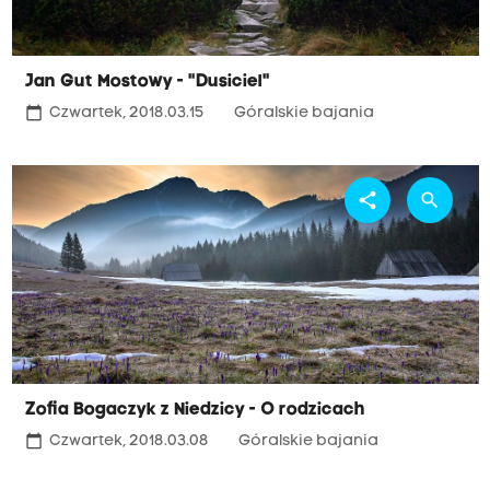
Jan Gut Mostowy - "Dusiciel"
calendar_today
Czwartek, 2018.03.15
Góralskie bajania
share
search
Zofia Bogaczyk z Niedzicy - O rodzicach
calendar_today
Czwartek, 2018.03.08
Góralskie bajania