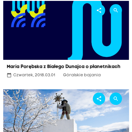
share
search
Maria Porębska z Białego Dunajca o płanetnikach
calendar_today
Czwartek, 2018.03.01
Góralskie bajania
share
search