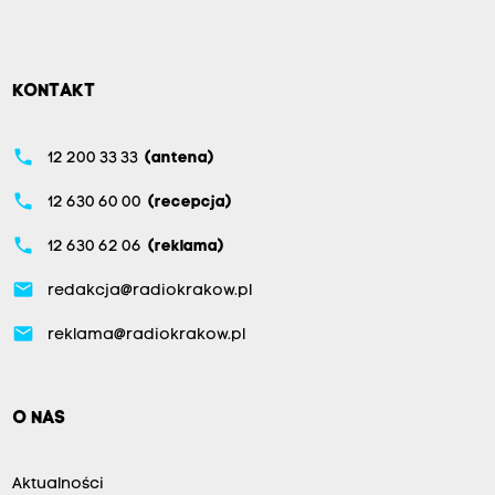
KONTAKT
phone
12 200 33 33
(antena)
phone
12 630 60 00
(recepcja)
phone
12 630 62 06
(reklama)
email
redakcja@radiokrakow.pl
email
reklama@radiokrakow.pl
O NAS
Aktualności