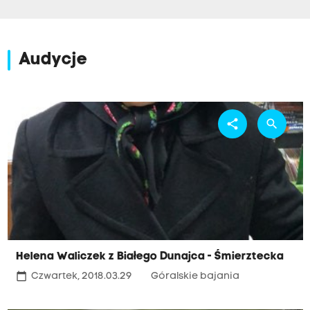
Audycje
share
search
Helena Waliczek z Białego Dunajca - Śmierztecka
calendar_today
Czwartek, 2018.03.29
Góralskie bajania