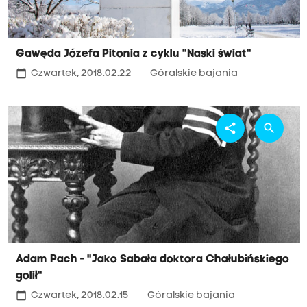
Gawęda Józefa Pitonia z cyklu "Naski świat"
calendar_today
Czwartek, 2018.02.22
Góralskie bajania
share
search
Adam Pach - "Jako Sabała doktora Chałubińskiego
golił"
calendar_today
Czwartek, 2018.02.15
Góralskie bajania