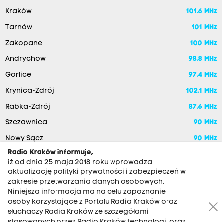
Kraków
101.6 MHz
Tarnów
101 MHz
Zakopane
100 MHz
Andrychów
98.8 MHz
Gorlice
97.4 MHz
Krynica-Zdrój
102.1 MHz
Rabka-Zdrój
87.6 MHz
Szczawnica
90 MHz
Nowy Sącz
90 MHz
Radio Kraków informuje,
iż od dnia 25 maja 2018 roku wprowadza
aktualizację polityki prywatności i zabezpieczeń w
zakresie przetwarzania danych osobowych.
Niniejsza informacja ma na celu zapoznanie
osoby korzystające z Portalu Radia Kraków oraz
słuchaczy Radia Kraków ze szczegółami
stosowanych przez Radio Kraków technologii oraz