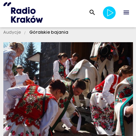
search
menu
Audycje
Góralskie bajania