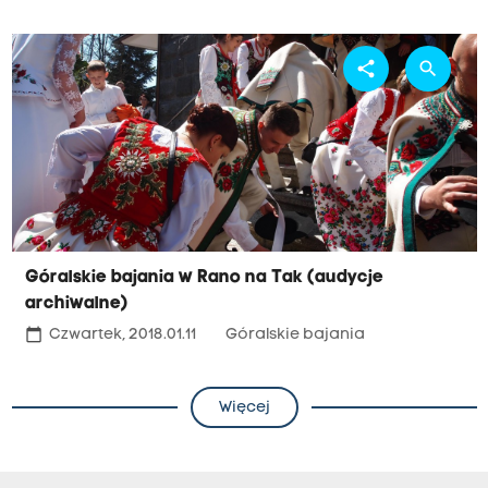
share
search
Góralskie bajania w Rano na Tak (audycje
archiwalne)
calendar_today
Czwartek, 2018.01.11
Góralskie bajania
Więcej