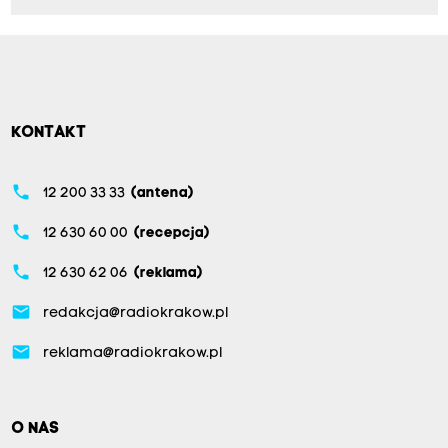
KONTAKT
phone
12 200 33 33
(antena)
phone
12 630 60 00
(recepcja)
phone
12 630 62 06
(reklama)
email
redakcja@radiokrakow.pl
email
reklama@radiokrakow.pl
O NAS