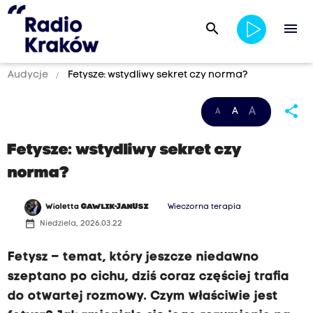
search
menu
Audycje
Fetysze: wstydliwy sekret czy norma?
share
A
A
A
Fetysze: wstydliwy sekret czy
norma?
Wioletta
GAWLIK-JANUSZ
Wieczorna terapia
date_range
Niedziela, 2026.03.22
Fetysz – temat, który jeszcze niedawno
szeptano po cichu, dziś coraz częściej trafia
do otwartej rozmowy. Czym właściwie jest