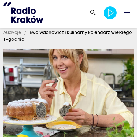
search
menu
Audycje
Ewa Wachowicz i kulinarny kalendarz Wielkiego
Tygodnia