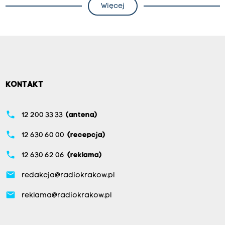
Więcej
KONTAKT
phone
12 200 33 33
(antena)
phone
12 630 60 00
(recepcja)
phone
12 630 62 06
(reklama)
email
redakcja@radiokrakow.pl
email
reklama@radiokrakow.pl