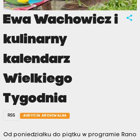
Ewa Wachowicz i
share
kulinarny
kalendarz
Wielkiego
Tygodnia
RSS
AUDYCJA ARCHIWALNA
Od poniedziałku do piątku w programie Rano