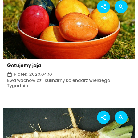
share
search
Gotujemy jaja
calendar_today
Piątek, 2020.04.10
Ewa Wachowicz i kulinarny kalendarz Wielkiego
Tygodnia
share
search