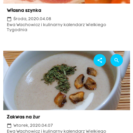
Własna szynka
calendar_today
Środa, 2020.04.08
Ewa Wachowicz i kulinarny kalendarz Wielkiego
Tygodnia
share
search
Zakwas na żur
calendar_today
Wtorek, 2020.04.07
Ewa Wachowicz i kulinarny kalendarz Wielkiego