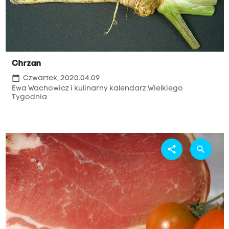
Chrzan
calendar_today
Czwartek, 2020.04.09
Ewa Wachowicz i kulinarny kalendarz Wielkiego
Tygodnia
share
search