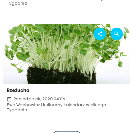
Tygodnia
share
search
Rzeżucha
calendar_today
Poniedziałek, 2020.04.06
Ewa Wachowicz i kulinarny kalendarz Wielkiego
Tygodnia