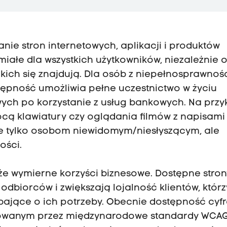
ie stron internetowych, aplikacji i produktów
miałe dla wszystkich użytkowników, niezależnie 
akich się znajdują. Dla osób z niepełnosprawnoś
tępność umożliwia pełne uczestnictwo w życiu
ych po korzystanie z usług bankowych. Na przy
cą klawiatury czy oglądania filmów z napisami
nie tylko osobom niewidomym/niesłyszącym, ale
ości.
e wymierne korzyści biznesowe. Dostępne strony
odbiorców i zwiększają lojalność klientów, którz
dbające o ich potrzeby. Obecnie dostępność cyf
iowanym przez międzynarodowe standardy WCA