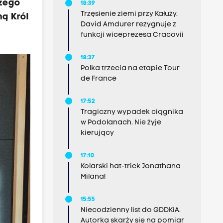
czego
18:39
Trzęsienie ziemi przy Kałuży.
ą Król
David Amdurer rezygnuje z
funkcji wiceprezesa Cracovii
18:37
Polka trzecia na etapie Tour
de France
17:52
Tragiczny wypadek ciągnika
w Podolanach. Nie żyje
kierujący
17:10
Kolarski hat-trick Jonathana
Milana!
15:55
Niecodzienny list do GDDKiA.
Autorka skarży się na pomiar