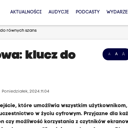
AKTUALNOŚCI
AUDYCJE
PODCASTY
WYDARZE
 do równych szans
wa: klucz do
A
A
A
e
Poniedziałek, 2024.11.04
ejście, które umożliwia wszystkim użytkownikom
uczestnictwo w życiu cyfrowym. Przyjazne dla k
on czy możliwość korzystania z czytników ekrano