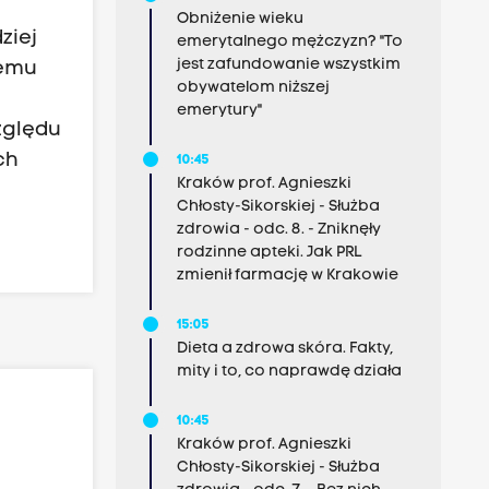
Obniżenie wieku
ziej
emerytalnego mężczyzn? "To
jest zafundowanie wszystkim
demu
obywatelom niższej
emerytury"
zględu
ch
10:45
Kraków prof. Agnieszki
Chłosty-Sikorskiej - Służba
zdrowia - odc. 8. - Zniknęły
rodzinne apteki. Jak PRL
zmienił farmację w Krakowie
15:05
Dieta a zdrowa skóra. Fakty,
mity i to, co naprawdę działa
10:45
Kraków prof. Agnieszki
Chłosty-Sikorskiej - Służba