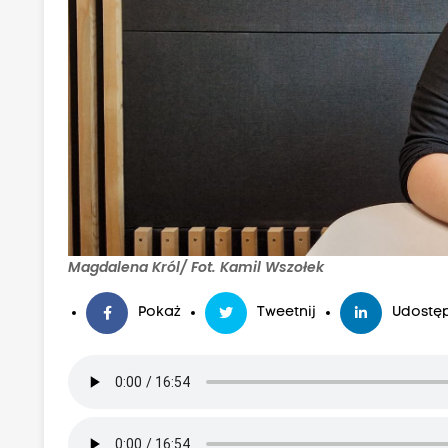
Magdalena Król/ Fot. Kamil Wszołek
Pokaż
Tweetnij
Udostęp