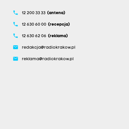
phone
12 200 33 33
(antena)
phone
12 630 60 00
(recepcja)
phone
12 630 62 06
(reklama)
email
redakcja@radiokrakow.pl
email
reklama@radiokrakow.pl