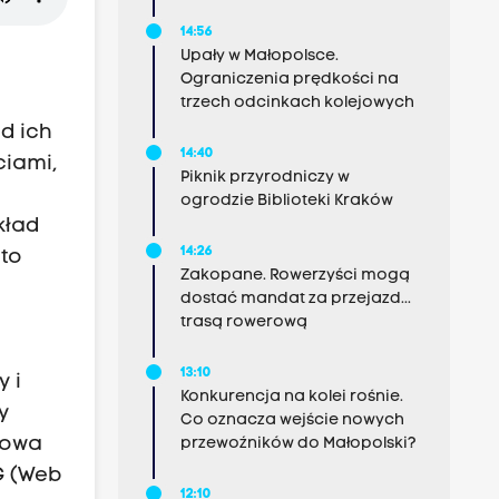
14:56
Upały w Małopolsce.
Ograniczenia prędkości na
trzech odcinkach kolejowych
od ich
14:40
ciami,
Piknik przyrodniczy w
ogrodzie Biblioteki Kraków
kład
14:26
 to
Zakopane. Rowerzyści mogą
dostać mandat za przejazd...
trasą rowerową
13:10
 i
Konkurencja na kolei rośnie.
y
Co oznacza wejście nowych
rowa
przewoźników do Małopolski?
G (Web
12:10