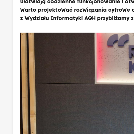
ułatwiają codzienne funkcjonowanie i ot
warto projektować rozwiązania cyfrowe 
z Wydziału Informatyki AGH przybliżamy 