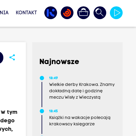
NIA
KONTAKT
share
Najnowsze
18:49
Wielkie derby Krakowa. Znamy
dokładną datę i godzinę
meczu Wisły z Wieczystą
, w tym
18:45
Książki na wakacje polecają
ażdego
krakowscy księgarze
wych,