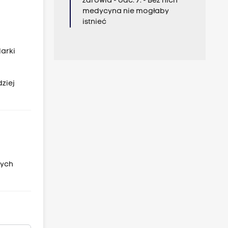
zdrowia - odc. 7. - Bez nich
medycyna nie mogłaby
istnieć
i
arki
ziej
zych