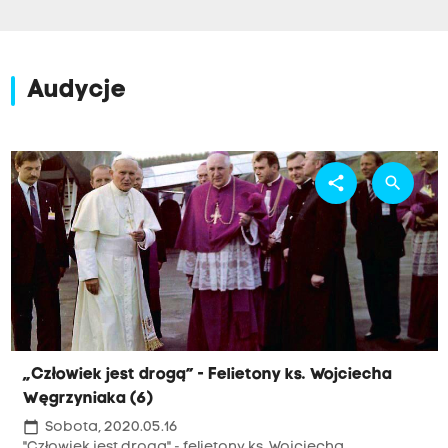
Audycje
share
search
„Człowiek jest drogą” - Felietony ks. Wojciecha
Węgrzyniaka (6)
calendar_today
Sobota, 2020.05.16
"Człowiek jest drogą" - felietony ks. Wojciecha