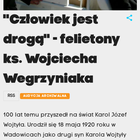
"Człowiek jest
share
drogą" - felietony
ks. Wojciecha
Wegrzyniaka
RSS
AUDYCJA ARCHIWALNA
100 lat temu przyszedł na świat Karol Józef
Wojtyła. Urodził się 18 maja 1920 roku w
Wadowicach jako drugi syn Karola Wojtyły