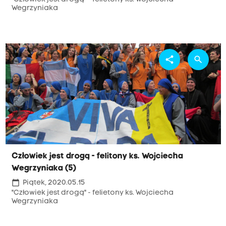
Wegrzyniaka
share
search
Człowiek jest drogą - felitony ks. Wojciecha
Wegrzyniaka (5)
calendar_today
Piątek, 2020.05.15
"Człowiek jest drogą" - felietony ks. Wojciecha
Wegrzyniaka