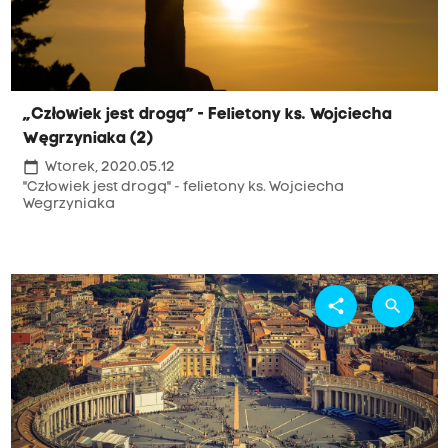
„Człowiek jest drogą” - Felietony ks. Wojciecha
Węgrzyniaka (2)
calendar_today
Wtorek, 2020.05.12
"Człowiek jest drogą" - felietony ks. Wojciecha
Wegrzyniaka
share
search