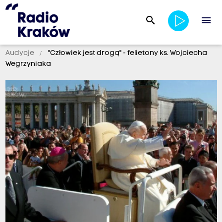
search
menu
Audycje
"Człowiek jest drogą" - felietony ks. Wojciecha
Wegrzyniaka