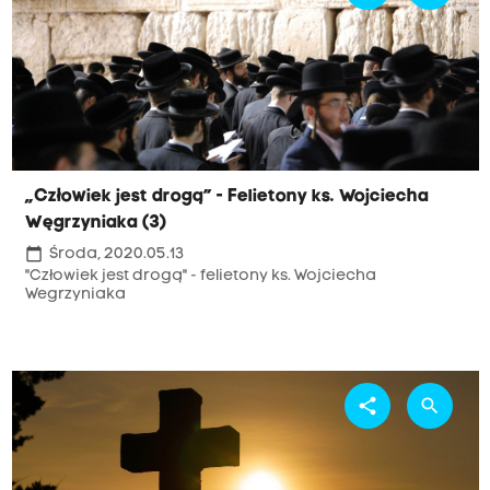
„Człowiek jest drogą” - Felietony ks. Wojciecha
Węgrzyniaka (3)
calendar_today
Środa, 2020.05.13
"Człowiek jest drogą" - felietony ks. Wojciecha
Wegrzyniaka
share
search