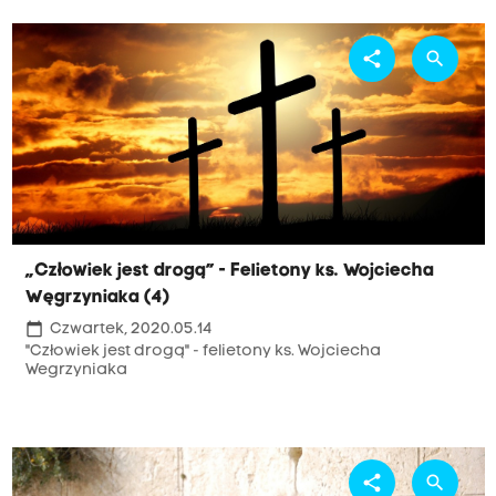
share
search
„Człowiek jest drogą” - Felietony ks. Wojciecha
Węgrzyniaka (4)
calendar_today
Czwartek, 2020.05.14
"Człowiek jest drogą" - felietony ks. Wojciecha
Wegrzyniaka
share
search