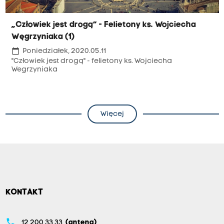
„Człowiek jest drogą” - Felietony ks. Wojciecha
Węgrzyniaka (1)
calendar_today
Poniedziałek, 2020.05.11
"Człowiek jest drogą" - felietony ks. Wojciecha
Wegrzyniaka
Więcej
KONTAKT
phone
12 200 33 33
(antena)