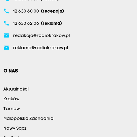
phone
12 630 60 00
(recepcja)
phone
12 630 62 06
(reklama)
email
redakcja@radiokrakow.pl
email
reklama@radiokrakow.pl
O NAS
Aktualności
Kraków
Tarnów
Małopolska Zachodnia
Nowy Sącz