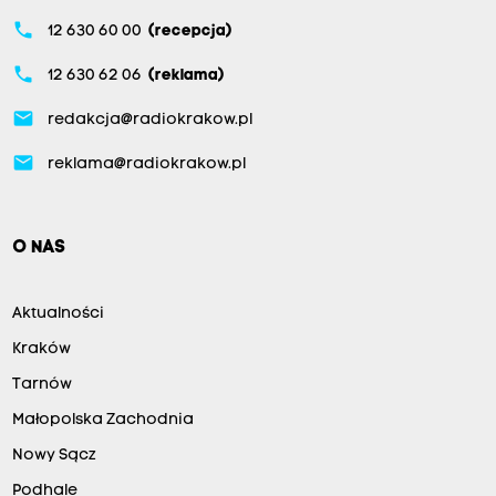
phone
12 630 60 00
(recepcja)
phone
12 630 62 06
(reklama)
email
redakcja@radiokrakow.pl
email
reklama@radiokrakow.pl
O NAS
Aktualności
Kraków
Tarnów
Małopolska Zachodnia
Nowy Sącz
Podhale