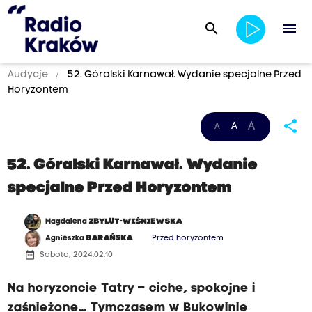
search
menu
Audycje
52. Góralski Karnawał. Wydanie specjalne Przed
Horyzontem
share
A
A
A
52. Góralski Karnawał. Wydanie
specjalne Przed Horyzontem
Magdalena
ZBYLUT-WIŚNIEWSKA
Agnieszka
BARAŃSKA
Przed horyzontem
date_range
Sobota, 2024.02.10
Na horyzoncie Tatry – ciche, spokojne i
zaśnieżone… Tymczasem w Bukowinie