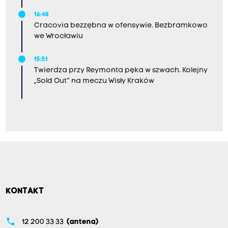
16:48
Cracovia bezzębna w ofensywie. Bezbramkowo
we Wrocławiu
15:51
Twierdza przy Reymonta pęka w szwach. Kolejny
„Sold Out” na meczu Wisły Kraków
KONTAKT
phone
12 200 33 33
(antena)