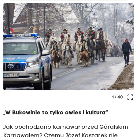
crop_free
1
/ 40
„
W Bukowinie to tylko owies i kultura”
Jak obchodzono karnawał przed Góralskim
Karnawałem? Czemu Józef Koszarek nie