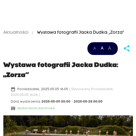
Aktualności
Wystawa fotografii Jacka Dudka: „Zorza”
share
A
A
A
Wystawa fotografii Jacka Dudka:
„Zorza”
date_range
Poniedziałek, 2025.05.05 16:05
( Edytowany Poniedziałek,
2025.05.05 16:06 )
Data wydarzenia:
2025-05-09 00:00
-
2025-05-28 00:00
money
Wydarzenie darmowe