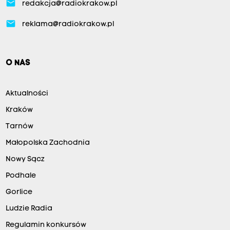
email
redakcja@radiokrakow.pl
email
reklama@radiokrakow.pl
O NAS
Aktualności
Kraków
Tarnów
Małopolska Zachodnia
Nowy Sącz
Podhale
Gorlice
Ludzie Radia
Regulamin konkursów