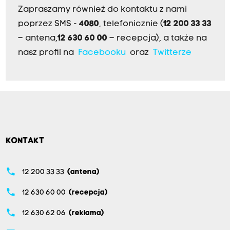
Zapraszamy również do kontaktu z nami
poprzez SMS -
4080
, telefonicznie (
12 200 33 33
– antena,
12 630 60 00
– recepcja), a także na
nasz profil na
Facebooku
oraz
Twitterze
KONTAKT
phone
12 200 33 33
(antena)
phone
12 630 60 00
(recepcja)
phone
12 630 62 06
(reklama)