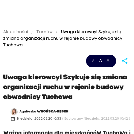
Aktualności
Tarnów
Uwaga kierowcy! Szykuje się
zmiana organizacji ruchu w rejonie budowy obwodnicy
Tuchowa
share
A
A
A
Uwaga kierowcy! Szykuje się zmiana
organizacji ruchu w rejonie budowy
obwodnicy Tuchowa
Agnieszka
WROŃSKA-BĘBEN
date_range
Niedziela, 2022.03.20 10:33
( Edytowany Niedziela, 2022.03.20 10:42 )
Ważna informacja dla mieszkańców Tuchowa i