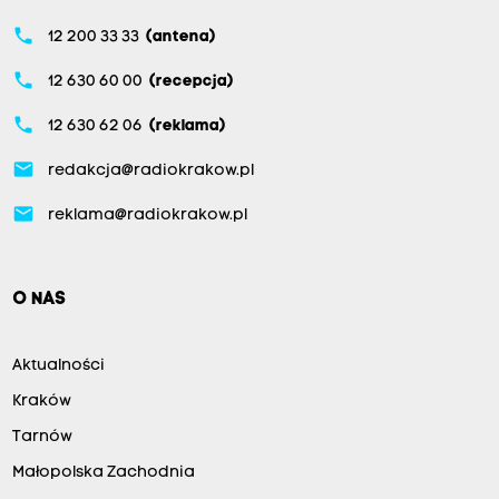
phone
12 200 33 33
(antena)
phone
12 630 60 00
(recepcja)
phone
12 630 62 06
(reklama)
email
redakcja@radiokrakow.pl
email
reklama@radiokrakow.pl
O NAS
Aktualności
Kraków
Tarnów
Małopolska Zachodnia