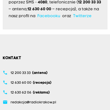
poprzez SMS -
4080
, telefonicznie (
12 200 33 33
– antena,
12 630 60 00
– recepcja), a także na
nasz profil na
Facebooku
oraz
Twitterze
KONTAKT
phone
12 200 33 33
(antena)
phone
12 630 60 00
(recepcja)
phone
12 630 62 06
(reklama)
email
redakcja@radiokrakow.pl