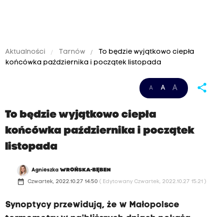
Aktualności
Tarnów
To będzie wyjątkowo ciepła
końcówka października i początek listopada
share
A
A
A
To będzie wyjątkowo ciepła
końcówka października i początek
listopada
Agnieszka
WROŃSKA-BĘBEN
date_range
Czwartek, 2022.10.27 14:50
( Edytowany Czwartek, 2022.10.27 15:21 )
Synoptycy przewidują, że w Małopolsce