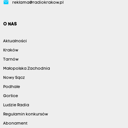
email
reklama@radiokrakow.pl
O NAS
Aktualności
Kraków
Tarnów
Małopolska Zachodnia
Nowy Sącz
Podhale
Gorlice
Ludzie Radia
Regulamin konkursów
Abonament