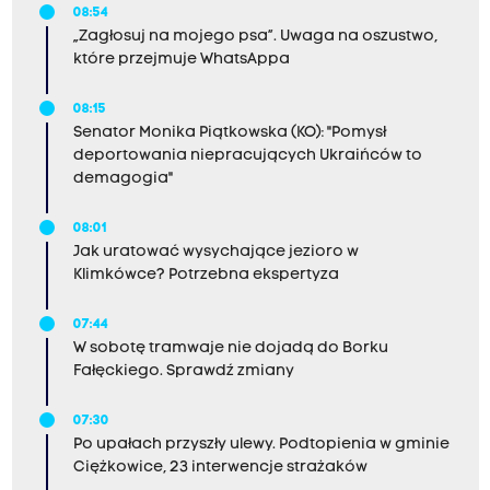
08:54
„Zagłosuj na mojego psa”. Uwaga na oszustwo,
które przejmuje WhatsAppa
08:15
Senator Monika Piątkowska (KO): "Pomysł
deportowania niepracujących Ukraińców to
demagogia"
08:01
Jak uratować wysychające jezioro w
Klimkówce? Potrzebna ekspertyza
07:44
W sobotę tramwaje nie dojadą do Borku
Fałęckiego. Sprawdź zmiany
07:30
Po upałach przyszły ulewy. Podtopienia w gminie
Ciężkowice, 23 interwencje strażaków