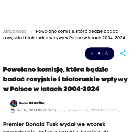
Aktualności
Powołano komisję, która będzie badać
rosyjskie i białoruskie wpływy w Polsce w latach 2004-2024
share
A
A
A
Powołano komisję, która będzie
badać rosyjskie i białoruskie wpływy
w Polsce w latach 2004-2024
Radio
KRAKÓW
date_range
Środa, 2024.05.22 07:52
( Edytowany Środa, 2024.05.22 07:53 )
Premier Donald Tusk wydał we wtorek