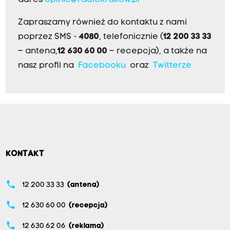
adres
opinie@radiokrakow.pl
Zapraszamy również do kontaktu z nami
poprzez SMS -
4080
, telefonicznie (
12 200 33 33
– antena,
12 630 60 00
– recepcja), a także na
nasz profil na
Facebooku
oraz
Twitterze
KONTAKT
phone
12 200 33 33
(antena)
phone
12 630 60 00
(recepcja)
phone
12 630 62 06
(reklama)