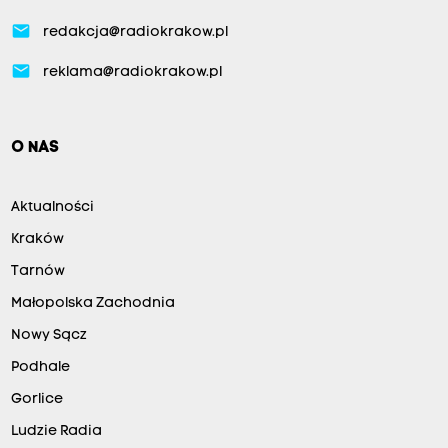
email
redakcja@radiokrakow.pl
email
reklama@radiokrakow.pl
O NAS
Aktualności
Kraków
Tarnów
Małopolska Zachodnia
Nowy Sącz
Podhale
Gorlice
Ludzie Radia