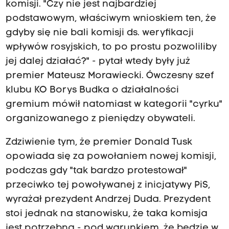
komisji. "Czy nie jest najbardziej
podstawowym, właściwym wnioskiem ten, że
gdyby się nie bali komisji ds. weryfikacji
wpływów rosyjskich, to po prostu pozwoliliby
jej dalej działać?" - pytał wtedy były już
premier Mateusz Morawiecki. Ówczesny szef
klubu KO Borys Budka o działalności
gremium mówił natomiast w kategorii "cyrku"
organizowanego z pieniędzy obywateli.
Zdziwienie tym, że premier Donald Tusk
opowiada się za powołaniem nowej komisji,
podczas gdy "tak bardzo protestował"
przeciwko tej powoływanej z inicjatywy PiS,
wyrażał prezydent Andrzej Duda. Prezydent
stoi jednak na stanowisku, że taka komisja
jest potrzebna - pod warunkiem, że będzie w