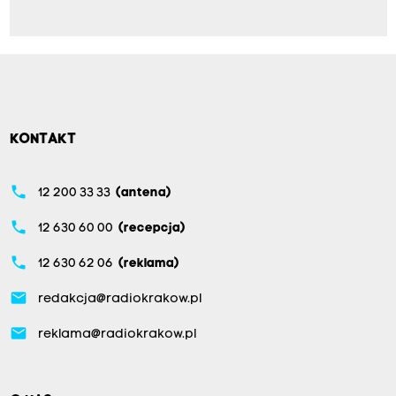
KONTAKT
phone
12 200 33 33
(antena)
phone
12 630 60 00
(recepcja)
phone
12 630 62 06
(reklama)
email
redakcja@radiokrakow.pl
email
reklama@radiokrakow.pl