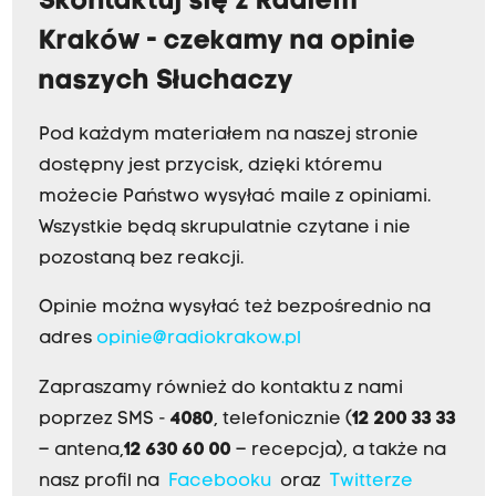
Skontaktuj się z Radiem
Kraków - czekamy na opinie
naszych Słuchaczy
Pod każdym materiałem na naszej stronie
dostępny jest przycisk, dzięki któremu
możecie Państwo wysyłać maile z opiniami.
Wszystkie będą skrupulatnie czytane i nie
pozostaną bez reakcji.
Opinie można wysyłać też bezpośrednio na
adres
opinie@radiokrakow.pl
Zapraszamy również do kontaktu z nami
poprzez SMS -
4080
, telefonicznie (
12 200 33 33
– antena,
12 630 60 00
– recepcja), a także na
nasz profil na
Facebooku
oraz
Twitterze