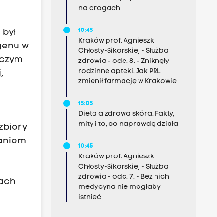
na drogach
10:45
 był
Kraków prof. Agnieszki
 genu w
Chłosty-Sikorskiej - Służba
 czym
zdrowia - odc. 8. - Zniknęły
rodzinne apteki. Jak PRL
,
zmienił farmację w Krakowie
15:05
Dieta a zdrowa skóra. Fakty,
mity i to, co naprawdę działa
 zbiory
daniom
10:45
Kraków prof. Agnieszki
Chłosty-Sikorskiej - Służba
zdrowia - odc. 7. - Bez nich
cach
medycyna nie mogłaby
o
istnieć