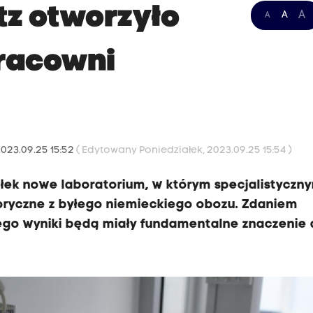
z otworzyło
A
A
A
racowni
2023.09.25 15:52
( Edytowany Poniedziałek, 2023.09.25 15:54 )
łek nowe laboratorium, w którym specjalistyczn
ryczne z byłego niemieckiego obozu. Zdaniem
iego wyniki będą miały fundamentalne znaczenie 