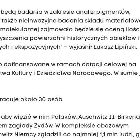
będą badania w zakresie analiz: pigmentów,
 a także nieinwazyjne badania składu materiałow
 molekularnej zajmowało będzie się oceną ilośc
szczenia powierzchni historycznych obiektów i
 i ekspozycyjnych" – wyjaśnił Łukasz Lipiński.
o dofinansowane w ramach dotacji celowej na
rstwa Kultury i Dziedzictwa Narodowego. W sumie
acuje około 30 osób.
, aby więzić w nim Polaków. Auschwitz II-Birken
jscem zagłady Żydów. W kompleksie obozowym
tz Niemcy zgładzili co najmniej 1,1 mln ludzi, 