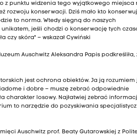
lko z punktu widzenia tego wyjątkowego miejsca
 też rozwoju konserwacji. Dziś mało kto konserwu
 będzie to norma. Wtedy sięgną do naszych
unikatem, jeśli chodzi o konserwację tych czas
gła czy skóra" – wskazał Cywiński
zeum Auschwitz Aleksandra Papis podkreśliła, 
rskich jest ochrona obiektów. Ja ją rozumiem 
wiadome i dobre – muszę zebrać odpowiednie
a charakter losowy. Najłatwiej zebrać informacj
um to narzędzie do pozyskiwania specjalistyc
ęci Auschwitz prof. Beaty Gutarowskiej z Polit