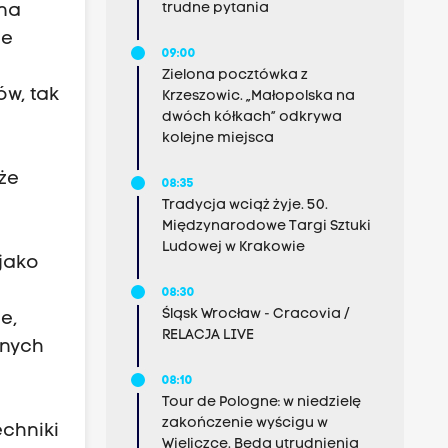
trudne pytania
 na
je
09:00
Zielona pocztówka z
ów, tak
Krzeszowic. „Małopolska na
dwóch kółkach” odkrywa
kolejne miejsca
że
08:35
Tradycja wciąż żyje. 50.
Międzynarodowe Targi Sztuki
Ludowej w Krakowie
jako
08:30
Śląsk Wrocław - Cracovia /
e,
RELACJA LIVE
znych
08:10
Tour de Pologne: w niedzielę
zakończenie wyścigu w
echniki
Wieliczce. Będą utrudnienia