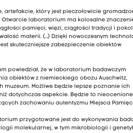
, artefakcie, który jest pieczołowicie gromadzon
) Otwarcie laboratorium ma kolosalne znaczeni
głości pamięci, więzi, ciągłości tradycji i pokol
rwałość materii. (…) Dzięki nowoczesnym techno
 jest skuteczniejsze zabezpieczenie obiektów
eum powiedział, że w laboratorium badawczym
ia obiektów z niemieckiego obozu Auschwitz,
 muzeum. Możliwe będzie lepsze poznanie ich
niż dotychczas aspekcie. Będzie to nieocenion
użących zachowaniu autentyzmu Miejsca Pamięci
atorium przygotowane jest do wykonywania bad
ogii molekularnej, w tym mikrobiologii i genetyk