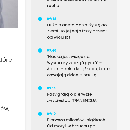
ruchu
09:42
Duża planetoida zbliży się do
Ziemi. To jej najbliższy przelot
od wielu lat
09:40
"Nauka jest wszędzie.
które
Wystarczy zacząć pytać” –
Adam Mirek o książkach, które
oswajają dzieci z nauką
09:16
Pasy grają o pierwsze
zwycięstwo. TRANSMISJA
łów,
09:10
Pierwsza miłość w książkach.
o
Od motyli w brzuchu po