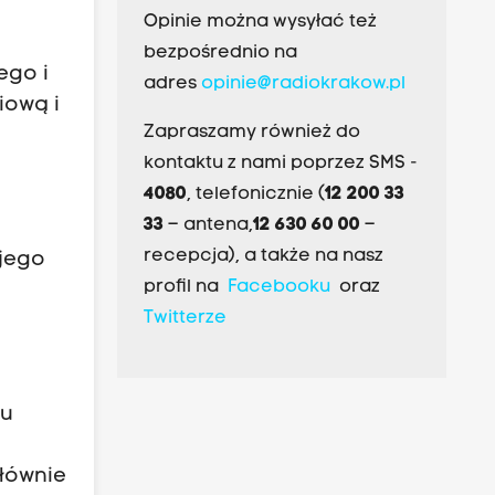
Opinie można wysyłać też
bezpośrednio na
ego i
adres
opinie@radiokrakow.pl
iową i
Zapraszamy również do
kontaktu z nami poprzez SMS -
4080
, telefonicznie (
12 200 33
33
– antena,
12 630 60 00
–
recepcja), a także na nasz
 jego
profil na
Facebooku
oraz
Twitterze
au
głównie