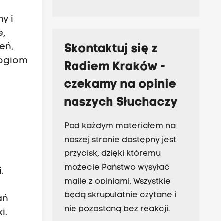
y i
e,
eń,
Skontaktuj się z
logiom
Radiem Kraków -
czekamy na opinie
naszych Słuchaczy
Pod każdym materiałem na
naszej stronie dostępny jest
przycisk, dzięki któremu
e
możecie Państwo wysyłać
.
maile z opiniami. Wszystkie
będą skrupulatnie czytane i
ań
nie pozostaną bez reakcji.
i.