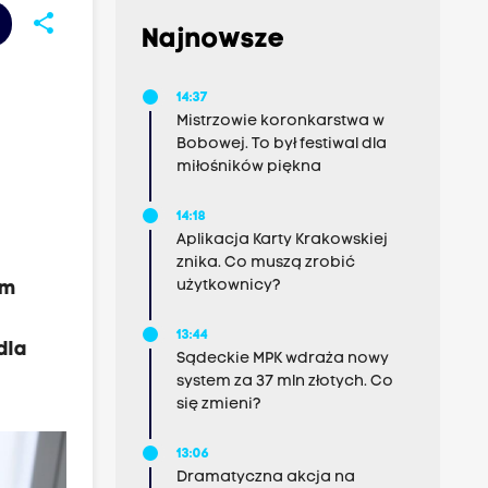
share
Najnowsze
14:37
Mistrzowie koronkarstwa w
Bobowej. To był festiwal dla
miłośników piękna
14:18
Aplikacja Karty Krakowskiej
znika. Co muszą zrobić
użytkownicy?
ym
13:44
dla
Sądeckie MPK wdraża nowy
system za 37 mln złotych. Co
się zmieni?
13:06
Dramatyczna akcja na