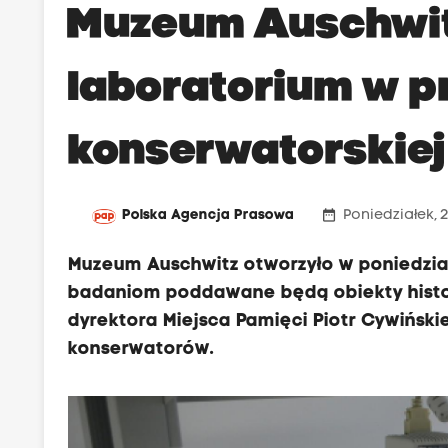
Muzeum Auschwit
laboratorium w p
konserwatorskiej
date_range
Polska Agencja Prasowa
Poniedziałek, 
Muzeum Auschwitz otworzyło w poniedzia
badaniom poddawane będą obiekty histo
dyrektora Miejsca Pamięci Piotr Cywińsk
konserwatorów.