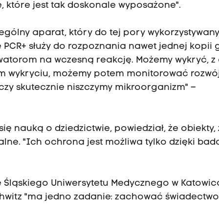
, które jest tak doskonale wyposażone".
gólny aparat, który do tej pory wykorzystywany
me PCR+ służy do rozpoznania nawet jednej kopii
rwatorom na wczesną reakcję. Możemy wykryć, z
nym wykryciu, możemy potem monitorować rozwój
czy skutecznie niszczymy mikroorganizm" –
się nauką o dziedzictwie, powiedział, że obiekty,
ialne. "Ich ochrona jest możliwa tylko dzięki ba
ze Śląskiego Uniwersytetu Medycznego w Katowi
hwitz "ma jedno zadanie: zachować świadectw