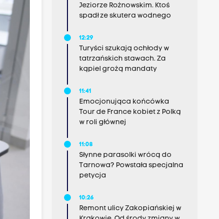
Jeziorze Rożnowskim. Ktoś
spadł ze skutera wodnego
12:29
Turyści szukają ochłody w
tatrzańskich stawach. Za
kąpiel grożą mandaty
11:41
Emocjonująca końcówka
Tour de France kobiet z Polką
w roli głównej
11:08
Słynne parasolki wrócą do
Tarnowa? Powstała specjalna
petycja
10:26
Remont ulicy Zakopiańskiej w
Krakowie. Od środy zmiany w