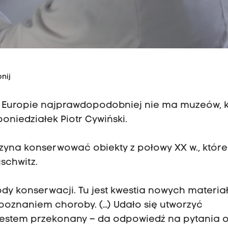
nij
e w Europie najprawdopodobniej nie ma muzeów, 
oniedziałek Piotr Cywiński.
aczyna konserwować obiekty z połowy XX w., które
schwitz.
y konserwacji. Tu jest kwestia nowych materia
zpoznaniem choroby. (…) Udało się utworzyć
 jestem przekonany – da odpowiedź na pytania 