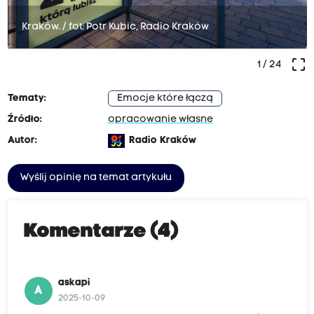
Kraków. / fot: Potr Kubic, Radio Kraków
crop_free
1
/ 24
Tematy:
Emocje które łączą
Źródło:
opracowanie własne
Autor:
Radio Kraków
Wyślij opinię na temat artykułu
Komentarze (4)
askapi
A
2025-10-09