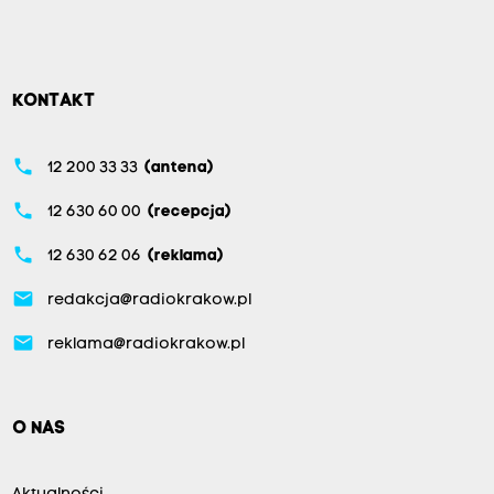
KONTAKT
phone
12 200 33 33
(antena)
phone
12 630 60 00
(recepcja)
phone
12 630 62 06
(reklama)
email
redakcja@radiokrakow.pl
email
reklama@radiokrakow.pl
O NAS