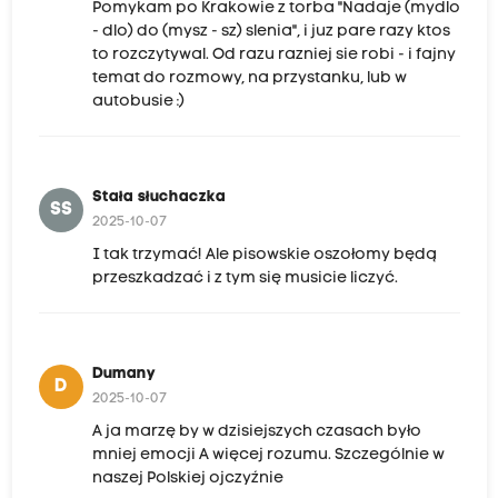
Pomykam po Krakowie z torba "Nadaje (mydlo
- dlo) do (mysz - sz) slenia", i juz pare razy ktos
to rozczytywal. Od razu razniej sie robi - i fajny
temat do rozmowy, na przystanku, lub w
autobusie :)
Stała słuchaczka
SS
2025-10-07
I tak trzymać! Ale pisowskie oszołomy będą
przeszkadzać i z tym się musicie liczyć.
Dumany
D
2025-10-07
A ja marzę by w dzisiejszych czasach było
mniej emocji A więcej rozumu. Szczególnie w
naszej Polskiej ojczyźnie