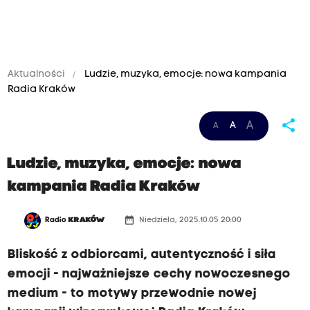
Aktualności
Ludzie, muzyka, emocje: nowa kampania
Radia Kraków
share
A
A
A
Ludzie, muzyka, emocje: nowa
kampania Radia Kraków
date_range
Radio
KRAKÓW
Niedziela, 2025.10.05 20:00
Bliskość z odbiorcami, autentyczność i siła
emocji - najważniejsze cechy nowoczesnego
medium - to motywy przewodnie nowej