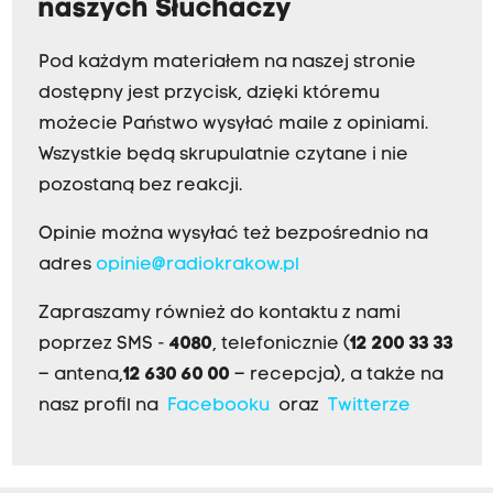
naszych Słuchaczy
Pod każdym materiałem na naszej stronie
dostępny jest przycisk, dzięki któremu
możecie Państwo wysyłać maile z opiniami.
Wszystkie będą skrupulatnie czytane i nie
pozostaną bez reakcji.
Opinie można wysyłać też bezpośrednio na
adres
opinie@radiokrakow.pl
Zapraszamy również do kontaktu z nami
poprzez SMS -
4080
, telefonicznie (
12 200 33 33
– antena,
12 630 60 00
– recepcja), a także na
nasz profil na
Facebooku
oraz
Twitterze