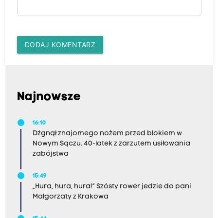
DODAJ KOMENTARZ
Najnowsze
16:10
Dźgnął znajomego nożem przed blokiem w
Nowym Sączu. 40-latek z zarzutem usiłowania
zabójstwa
15:49
„Hura, hura, hura!” Szósty rower jedzie do pani
Małgorzaty z Krakowa