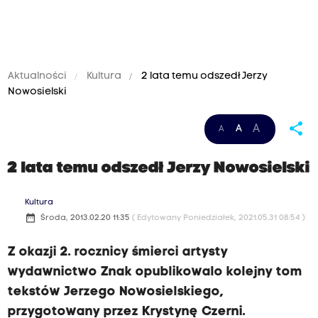
Aktualności
Kultura
2 lata temu odszedł Jerzy
Nowosielski
share
A
A
A
2 lata temu odszedł Jerzy Nowosielski
Kultura
date_range
Środa, 2013.02.20 11:35
( Edytowany Poniedziałek, 2021.05.31 08:54 )
Z okazji 2. rocznicy śmierci artysty
wydawnictwo Znak opublikowalo kolejny tom
tekstów Jerzego Nowosielskiego,
przygotowany przez Krystynę Czerni.