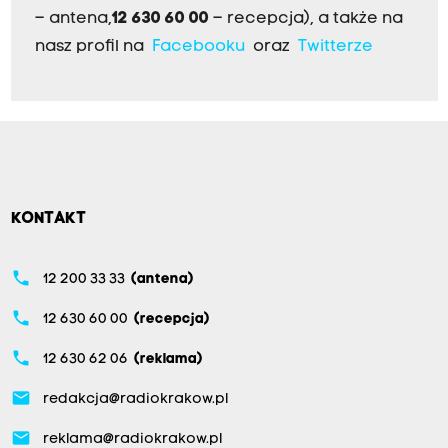
– antena,
12 630 60 00
– recepcja), a także na
nasz profil na
Facebooku
oraz
Twitterze
KONTAKT
phone
12 200 33 33
(antena)
phone
12 630 60 00
(recepcja)
phone
12 630 62 06
(reklama)
email
redakcja@radiokrakow.pl
email
reklama@radiokrakow.pl