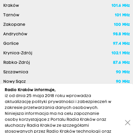
Kraków
101.6 MHz
Tarnów
101 MHz
Zakopane
100 MHz
Andrychów
98.8 MHz
Gorlice
97.4 MHz
Krynica-Zdrój
102.1 MHz
Rabka-Zdrój
87.6 MHz
Szczawnica
90 MHz
Nowy Sącz
90 MHz
Radio Kraków informuje,
iż od dnia 25 maja 2018 roku wprowadza
aktualizację polityki prywatności i zabezpieczeń w
zakresie przetwarzania danych osobowych.
Niniejsza informacja ma na celu zapoznanie
osoby korzystające z Portalu Radia Kraków oraz
słuchaczy Radia Kraków ze szczegółami
stosowanych przez Radio Kraków technologii oraz