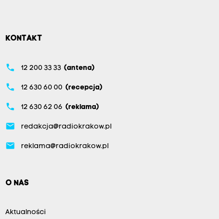
KONTAKT
phone
12 200 33 33
(antena)
phone
12 630 60 00
(recepcja)
phone
12 630 62 06
(reklama)
email
redakcja@radiokrakow.pl
email
reklama@radiokrakow.pl
O NAS
Aktualności