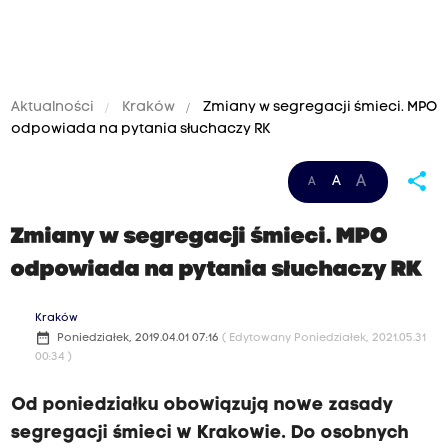
Aktualności
Kraków
Zmiany w segregacji śmieci. MPO
odpowiada na pytania słuchaczy RK
share
A
A
A
Zmiany w segregacji śmieci. MPO
odpowiada na pytania słuchaczy RK
Kraków
date_range
Poniedziałek, 2019.04.01 07:16
( Edytowany Poniedziałek, 2021.05.31
00:34 )
Od poniedziałku obowiązują nowe zasady
segregacji śmieci w Krakowie. Do osobnych