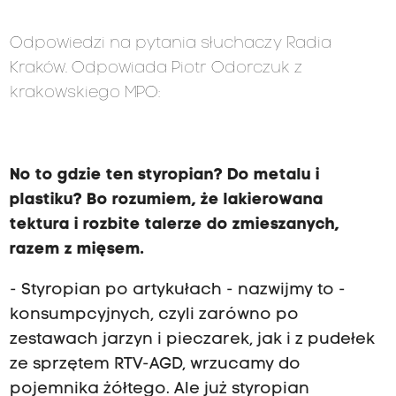
Odpowiedzi na pytania słuchaczy Radia
Kraków. Odpowiada Piotr Odorczuk z
krakowskiego MPO:
No to gdzie ten styropian? Do metalu i
plastiku? Bo rozumiem, że lakierowana
tektura i rozbite talerze do zmieszanych,
razem z mięsem.
- Styropian po artykułach - nazwijmy to -
konsumpcyjnych, czyli zarówno po
zestawach jarzyn i pieczarek, jak i z pudełek
ze sprzętem RTV-AGD, wrzucamy do
pojemnika żółtego. Ale już styropian