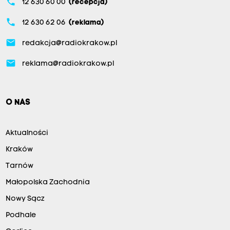
phone
12 630 60 00
(recepcja)
phone
12 630 62 06
(reklama)
email
redakcja@radiokrakow.pl
email
reklama@radiokrakow.pl
O NAS
Aktualności
Kraków
Tarnów
Małopolska Zachodnia
Nowy Sącz
Podhale