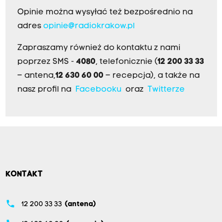
Opinie można wysyłać też bezpośrednio na
adres
opinie@radiokrakow.pl
Zapraszamy również do kontaktu z nami
poprzez SMS -
4080
, telefonicznie (
12 200 33 33
– antena,
12 630 60 00
– recepcja), a także na
nasz profil na
Facebooku
oraz
Twitterze
KONTAKT
phone
12 200 33 33
(antena)