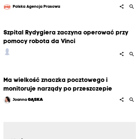
search
share
Polska Agencja Prasowa
Szpital Rydygiera zaczyna operować przy
pomocy robota da Vinci
search
share
Ma wielkość znaczka pocztowego i
monitoruje narządy po przeszczepie
search
share
Joanna
GĄSKA