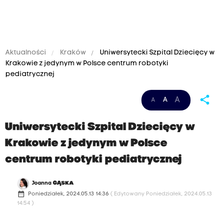
Aktualności
Kraków
Uniwersytecki Szpital Dziecięcy w
Krakowie z jedynym w Polsce centrum robotyki
pediatrycznej
share
A
A
A
Uniwersytecki Szpital Dziecięcy w
Krakowie z jedynym w Polsce
centrum robotyki pediatrycznej
Joanna
GĄSKA
date_range
Poniedziałek, 2024.05.13 14:36
( Edytowany Poniedziałek, 2024.05.13
14:54 )