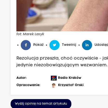
fot: Marek Lasyk
Pokaż
Tweetnij
Udostęp
Rezolucja przeszła, choć oczywiście - ja
jedynie niezobowiązującym wezwaniem.
Autor:
Radio Kraków
Opracowanie:
Krzysztof Orski
Wyślij opinię na temat artykułu