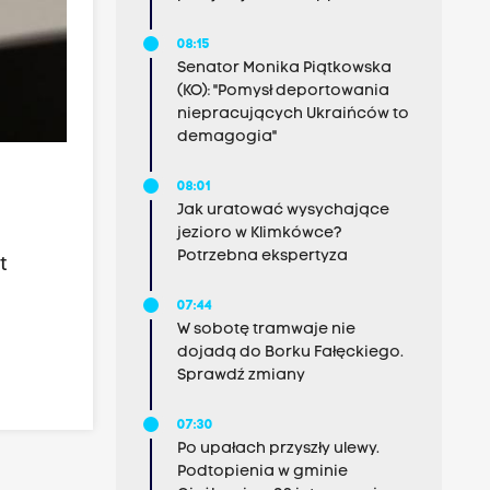
08:15
Senator Monika Piątkowska
(KO): "Pomysł deportowania
niepracujących Ukraińców to
demagogia"
08:01
Jak uratować wysychające
jezioro w Klimkówce?
Potrzebna ekspertyza
t
07:44
W sobotę tramwaje nie
dojadą do Borku Fałęckiego.
Sprawdź zmiany
07:30
Po upałach przyszły ulewy.
Podtopienia w gminie