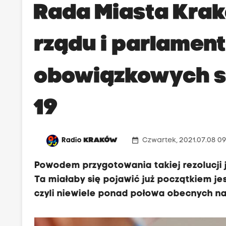
Rada Miasta Krak
rządu i parlamen
obowiązkowych s
19
date_range
Radio
KRAKÓW
Czwartek, 2021.07.08 0
Powodem przygotowania takiej rezolucji 
Ta miałaby się pojawić już początkiem jesi
czyli niewiele ponad połowa obecnych na 