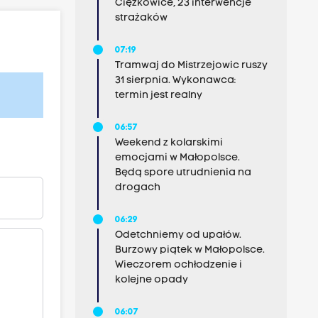
Ciężkowice, 23 interwencje
strażaków
07:19
Tramwaj do Mistrzejowic ruszy
31 sierpnia. Wykonawca:
termin jest realny
06:57
Weekend z kolarskimi
emocjami w Małopolsce.
Będą spore utrudnienia na
drogach
06:29
Odetchniemy od upałów.
Burzowy piątek w Małopolsce.
Wieczorem ochłodzenie i
kolejne opady
06:07