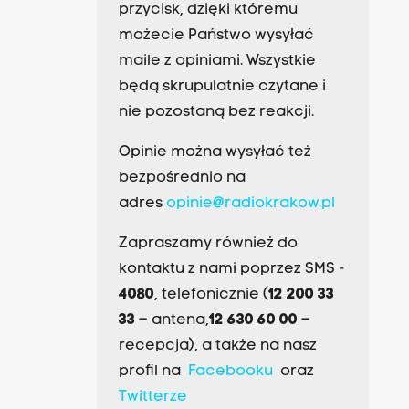
przycisk, dzięki któremu
możecie Państwo wysyłać
maile z opiniami. Wszystkie
będą skrupulatnie czytane i
nie pozostaną bez reakcji.
Opinie można wysyłać też
bezpośrednio na
adres
opinie@radiokrakow.pl
Zapraszamy również do
kontaktu z nami poprzez SMS -
4080
, telefonicznie (
12 200 33
33
– antena,
12 630 60 00
–
recepcja), a także na nasz
profil na
Facebooku
oraz
Twitterze