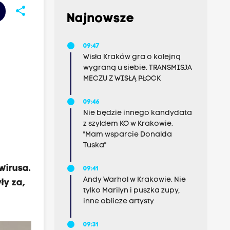
share
Najnowsze
09:47
Wisła Kraków gra o kolejną
wygraną u siebie. TRANSMISJA
MECZU Z WISŁĄ PŁOCK
09:46
Nie będzie innego kandydata
z szyldem KO w Krakowie.
"Mam wsparcie Donalda
Tuska"
wirusa.
09:41
Andy Warhol w Krakowie. Nie
ły za,
tylko Marilyn i puszka zupy,
inne oblicze artysty
09:31