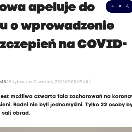
owa apeluje do
A
A
A
tu o wprowadzenie
zczepień na COVID-
9:43
( Edytowany Czwartek, 2021.07.08 09:45 )
jest możliwa czwarta fala zachorowań na korona
eni. Radni nie byli jednomyślni. Tylko 22 osoby by
sali obrad.