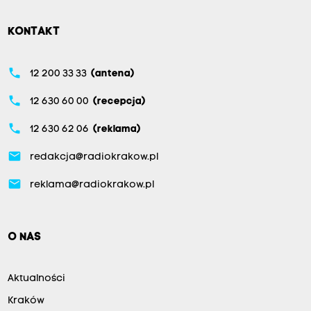
KONTAKT
phone
12 200 33 33
(antena)
phone
12 630 60 00
(recepcja)
phone
12 630 62 06
(reklama)
email
redakcja@radiokrakow.pl
email
reklama@radiokrakow.pl
O NAS
Aktualności
Kraków