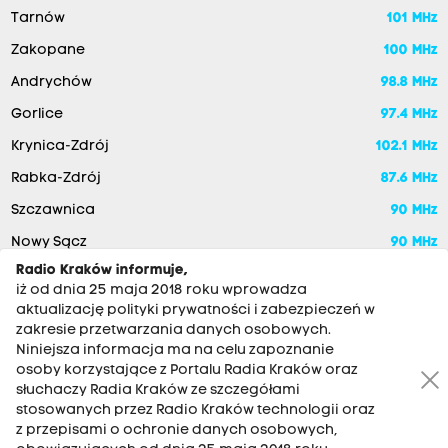
Tarnów
101 MHz
Zakopane
100 MHz
Andrychów
98.8 MHz
Gorlice
97.4 MHz
Krynica-Zdrój
102.1 MHz
Rabka-Zdrój
87.6 MHz
Szczawnica
90 MHz
Nowy Sącz
90 MHz
Radio Kraków informuje,
iż od dnia 25 maja 2018 roku wprowadza
aktualizację polityki prywatności i zabezpieczeń w
zakresie przetwarzania danych osobowych.
Niniejsza informacja ma na celu zapoznanie
osoby korzystające z Portalu Radia Kraków oraz
słuchaczy Radia Kraków ze szczegółami
stosowanych przez Radio Kraków technologii oraz
RADIO KRAKÓW SA. Aleja Juliusza Słowackiego 22, 30-007
z przepisami o ochronie danych osobowych,