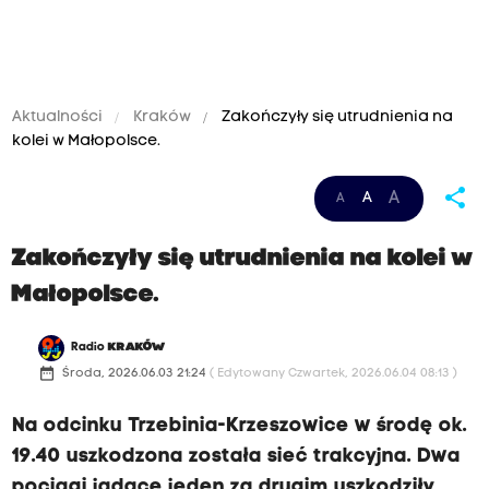
Aktualności
Kraków
Zakończyły się utrudnienia na
kolei w Małopolsce.
share
A
A
A
Zakończyły się utrudnienia na kolei w
Małopolsce.
Radio
KRAKÓW
date_range
Środa, 2026.06.03 21:24
( Edytowany Czwartek, 2026.06.04 08:13 )
Na odcinku Trzebinia-Krzeszowice w środę ok.
19.40 uszkodzona została sieć trakcyjna. Dwa
pociągi jadące jeden za drugim uszkodziły