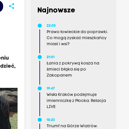
share
Najnowsze
a
22:05
Prawo łowieckie do poprawki.
Co mogą zyskać mieszkańcy
miast i wsi?
eniu
21:01
Łania z pokrywą kosza na
dzieć,
śmieci błąka się po
Zakopanem
19:47
Wisła Kraków podejmuje
imienniczkę z Płocka. Relacja
LIVE
18:23
Triumf na Górze Wiatrów: