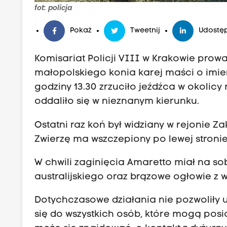
fot: policja
Pokaż
Tweetnij
Udostęp
Komisariat Policji VIII w Krakowie prow
małopolskiego konia karej maści o imie
godziny 13.30 zrzuciło jeźdźca w okolicy
oddaliło się w nieznanym kierunku.
Ostatni raz koń był widziany w rejonie 
Zwierzę ma wszczepiony po lewej stroni
W chwili zaginięcia Amaretto miał na s
australijskiego oraz brązowe ogłowie z 
Dotychczasowe działania nie pozwoliły u
się do wszystkich osób, które mogą posi