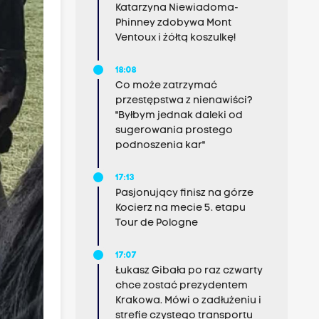
Katarzyna Niewiadoma-
Phinney zdobywa Mont
Ventoux i żółtą koszulkę!
18:08
Co może zatrzymać
przestępstwa z nienawiści?
"Byłbym jednak daleki od
sugerowania prostego
podnoszenia kar"
17:13
Pasjonujący finisz na górze
Kocierz na mecie 5. etapu
Tour de Pologne
17:07
Łukasz Gibała po raz czwarty
chce zostać prezydentem
Krakowa. Mówi o zadłużeniu i
strefie czystego transportu