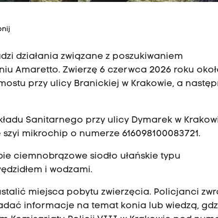
nij
adzi działania związane z poszukiwaniem
niu Amaretto. Zwierzę 6 czerwca 2026 roku oko
 mostu przy ulicy Branickiej w Krakowie, a następ
Zakładu Sanitarnego przy ulicy Dymarek w Krakow
e szyi mikrochip o numerze 616098100083721.
obie ciemnobrązowe siodło ułańskie typu
wędzidłem i wodzami.
stalić miejsca pobytu zwierzęcia. Policjanci zw
adać informacje na temat konia lub wiedzą, gdz