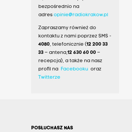
bezpośrednio na
adres
opinie@radiokrakow.pl
Zapraszamy również do
kontaktu z nami poprzez SMS -
4080
, telefonicznie (
12 200 33
33
– antena,
12 630 60 00
–
recepcja), a także na nasz
profil na
Facebooku
oraz
Twitterze
POSŁUCHASZ NAS