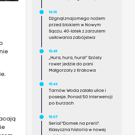
16:10
Dźgnął znajomego nożem
przed blokiem w Nowym
Sączu. 40-latek z zarzutem
usiłowania zabójstwa
ło
nie
15:49
„Hura, hura, hura!” Szósty
rower jedzie do pani
Małgorzaty z Krakowa
ie.
15:44
Tarnów: Woda zalała ulice i
posesje. Ponad 50 interwencji
po burzach
15:07
racają
Serial "Domek na prerii".
ie
Klasyczna historia w nowej