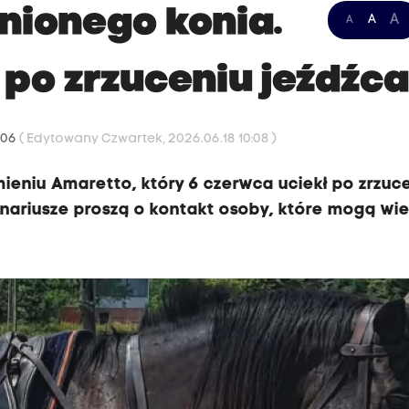
inionego konia.
A
A
A
 po zrzuceniu jeźdźc
:06
( Edytowany Czwartek, 2026.06.18 10:08 )
mieniu Amaretto, który 6 czerwca uciekł po zrzuc
jonariusze proszą o kontakt osoby, które mogą wie