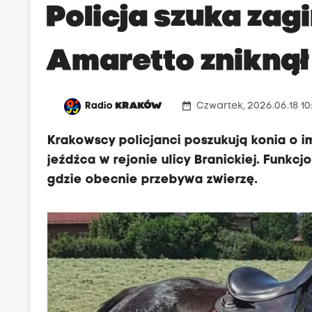
Policja szuka zag
Amaretto zniknął
date_range
Radio
KRAKÓW
Czwartek, 2026.06.18 10
Krakowscy policjanci poszukują konia o i
jeźdźca w rejonie ulicy Branickiej. Funkc
gdzie obecnie przebywa zwierzę.